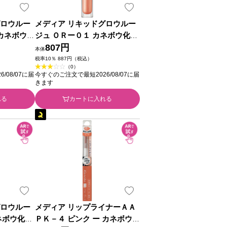
グロウルー
メディア リキッドグロウルー
 カネボウ化
ジュ ＯＲー０１ カネボウ化粧
品
807円
本体
税率10％ 887円（税込）
（0）
/08/07に届
今すぐのご注文で最短2026/08/07に届
きます
れる
カートに入れる
グロウルー
メディア リップライナーＡＡ
ネボウ化粧
ＰＫ－４ ピンク ー カネボウ化