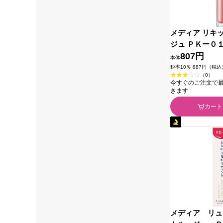
メディア リキ
ジュ ＰＫー０
品
807円
本体
税率10％ 887円（税込
（0）
今すぐのご注文で最短2
きます
カート
メディア リュ