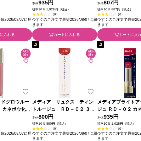
品
935円
品
807円
本体
本体
）
税率10％ 1,028円（税込）
税率10％ 887円（税込）
（0）
（0）
026/08/07に届
今すぐのご注文で最短2026/08/07に届
今すぐのご注文で最短2026
きます
きます
に入れる
カートに入れる
カートに入
ッドグロウルー
メディア リュクス ティン
メディアブライトア
２ カネボウ化粧
トルージュ ＲＤ－０２ ３．
ジュ ＲＤ－０２ カ
１ｇ カネボウ化粧品
800円
品
935円
本体
本体
）
税率10％ 880円（税込）
税率10％ 1,028円（税込）
（0）
（0）
026/08/07に届
今すぐのご注文で最短2026/08/07に届
今すぐのご注文で最短2026
きます
きます