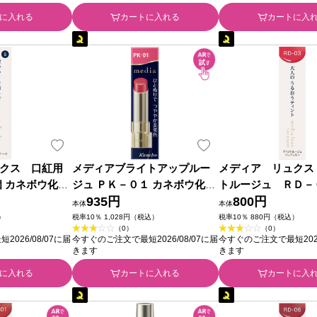
に入れる
カートに入れる
カートに入
クス 口紅用
メディアブライトアップルー
メディア リュクス
個 カネボウ化粧
ジュ ＰＫ－０１ カネボウ化粧
トルージュ ＲＤ－
品
935円
１ｇ カネボウ化粧品
800円
本体
本体
）
税率10％ 1,028円（税込）
税率10％ 880円（税込）
（0）
（0）
026/08/07に届
今すぐのご注文で最短2026/08/07に届
今すぐのご注文で最短2026
きます
きます
に入れる
カートに入れる
カートに入