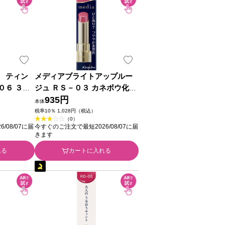
 ティン
メディアブライトアップルー
０６ ３．
ジュ ＲＳ－０３ カネボウ化粧
品
935円
本体
税率10％ 1,028円（税込）
（0）
/08/07に届
今すぐのご注文で最短2026/08/07に届
きます
れる
カートに入れる