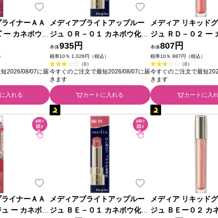
プライナーＡＡ
メディアブライトアップルー
メディア リキッド
 ー カネボウ化
ジュ ＯＲ－０１ カネボウ化粧
ジュ ＲＤ－０２ ー
品
935円
粧品
807円
本体
本体
）
税率10％ 1,028円（税込）
税率10％ 887円（税込）
（0）
（0）
026/08/07に届
今すぐのご注文で最短2026/08/07に届
今すぐのご注文で最短2026
きます
きます
に入れる
カートに入れる
カートに入
プライナーＡＡ
メディアブライトアップルー
メディア リキッド
ュ ー カネボウ
ジュ ＢＥ－０１ カネボウ化粧
ジュ ＢＥー０２ カ