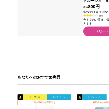
トルージュ Ｒ
１ｇ カネボウ
800円
本体
税率10％ 880円（税込
（0）
今すぐのご注文で最短2
きます
カート
あなたへのおすすめ商品
オリジナル
キャンペーン
キャンペーン
税込価格から30円引き
税込価格から2