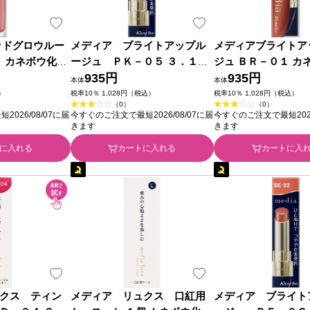
ッドグロウルー
メディア ブライトアップル
メディアブライトア
１ カネボウ化粧
ージュ ＰＫ－０５ ３．１ｇ
ジュ ＢＲ－０１ カ
カネボウ化粧品
935円
品
935円
本体
本体
）
税率10％ 1,028円（税込）
税率10％ 1,028円（税込）
（0）
（0）
026/08/07に届
今すぐのご注文で最短2026/08/07に届
今すぐのご注文で最短2026
きます
きます
に入れる
カートに入れる
カートに入
クス ティン
メディア リュクス 口紅用
メディア ブライト