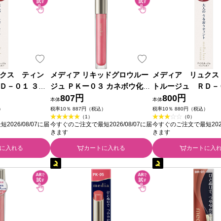
クス ティン
メディア リキッドグロウルー
メディア リュクス
Ｄ－０１ ３．
ジュ ＰＫー０３ カネボウ化粧
トルージュ ＲＤ－
化粧品
品
807円
１ｇ カネボウ化粧品
800円
本体
本体
）
税率10％ 887円（税込）
税率10％ 880円（税込）
（1）
（0）
026/08/07に届
今すぐのご注文で最短2026/08/07に届
今すぐのご注文で最短2026
きます
きます
に入れる
カートに入れる
カートに入