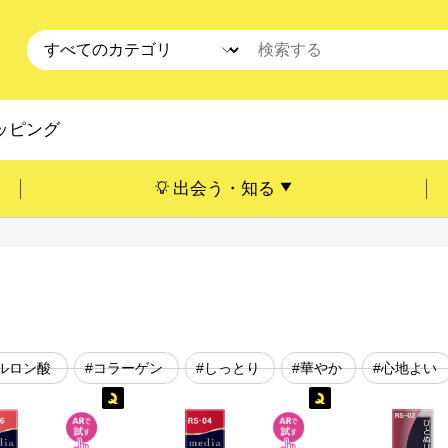
ッピング
出会う・知る
ルロン酸
#コラーゲン
#しっとり
#華やか
#心地よい