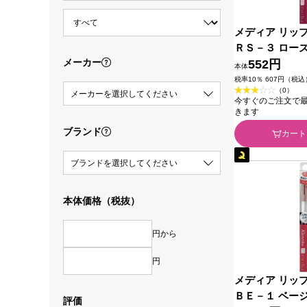
メディア リッ
ＲＳ－３ ローズ
メーカー
粧品
552円
本体
税率10％ 607円（税込
（0）
メーカーを選択してください
今すぐのご注文で最短2
きます
ブランド
カート
ブランドを選択してください
本体価格（税抜）
円から
円
メディア リッ
ＢＥ－１ ベージ
評価