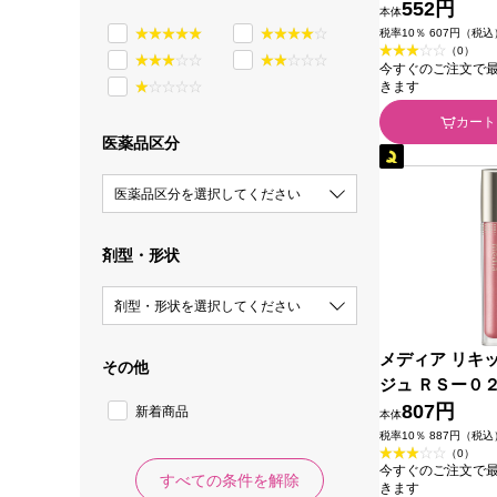
化粧品
552円
本体
税率10％ 607円（税込
（0）
今すぐのご注文で最短2
きます
カート
医薬品区分
医薬品区分を選択してください
剤型・形状
剤型・形状を選択してください
メディア リキ
その他
ジュ ＲＳー０
品
807円
新着商品
本体
税率10％ 887円（税込
（0）
今すぐのご注文で最短2
すべての条件を解除
きます