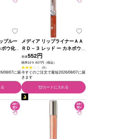
ップルー
メディア リップライナーＡＡ
ネボウ化粧
ＲＤ－３ レッド ー カネボウ化
粧品
552円
本体
税率10％ 607円（税込）
（0）
/08/07に届
今すぐのご注文で最短2026/08/07に届
きます
れる
カートに入れる