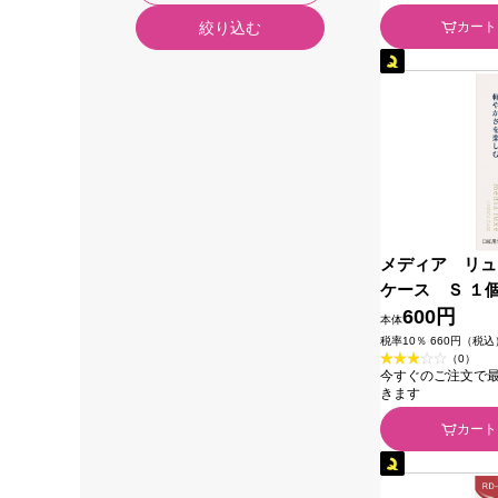
カート
絞り込む
メディア リュ
ケース Ｓ １
品
600円
本体
税率10％ 660円（税込
（0）
今すぐのご注文で最短2
きます
カート