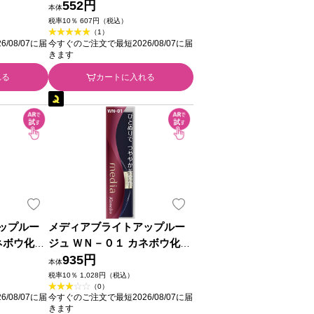
粧品
552円
本体
税率10％ 607円（税込）
（1）
/08/07に届
今すぐのご注文で最短2026/08/07に届
きます
れる
カートに入れる
ップルー
メディアブライトアップルー
ネボウ化粧
ジュ ＷＮ－０１ カネボウ化粧
品
935円
本体
税率10％ 1,028円（税込）
（0）
/08/07に届
今すぐのご注文で最短2026/08/07に届
きます