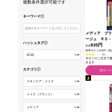
複数条件選択可能です
キーワード
メディア ブラ
ージュ ＲＤ－
ハッシュタグ
カネボウ化粧品
935円
本体
税率10％ 1,028円（
（0）
今すぐのご注文で最短2
きます
カテゴリ
カート