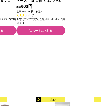
 ３．１ｇ
ケース Ｍ １個 カネボウ化粧
品
600円
本体
税率10％ 660円（税込）
（0）
/08/07に届
今すぐのご注文で最短2026/08/07に届
きます
れる
カートに入れる
1点限り
オリ