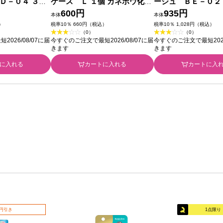
Ｄ－０４ ３．
ケース Ｌ １個 カネボウ化粧
ージュ ＢＥ－０２
化粧品
品
600円
カネボウ化粧品
935円
本体
本体
）
税率10％ 660円（税込）
税率10％ 1,028円（税込）
（0）
（0）
026/08/07に届
今すぐのご注文で最短2026/08/07に届
今すぐのご注文で最短2026
きます
きます
に入れる
カートに入れる
カートに入
0円引き
1点限り