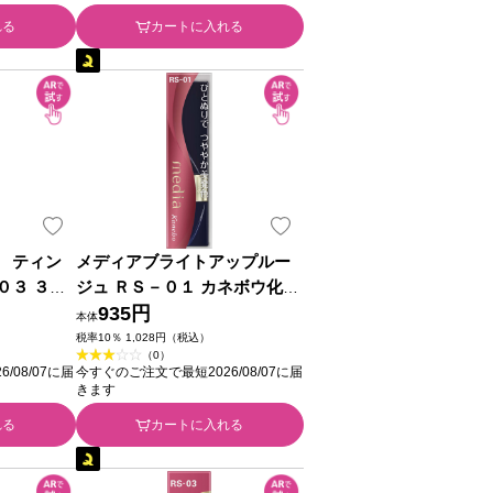
れる
カートに入れる
 ティン
メディアブライトアップルー
０３ ３．
ジュ ＲＳ－０１ カネボウ化粧
品
935円
本体
税率10％ 1,028円（税込）
（0）
/08/07に届
今すぐのご注文で最短2026/08/07に届
きます
れる
カートに入れる