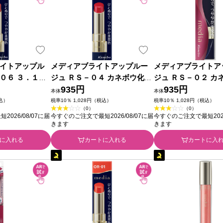
イトアップル
メディアブライトアップルー
メディアブライトア
０６ ３．１ｇ
ジュ ＲＳ－０４ カネボウ化粧
ジュ ＲＳ－０２ カ
品
935円
品
935円
本体
本体
税込）
税率10％ 1,028円（税込）
税率10％ 1,028円（税込）
（0）
（0）
026/08/07に届
今すぐのご注文で最短2026/08/07に届
今すぐのご注文で最短2026
きます
きます
に入れる
カートに入れる
カートに入