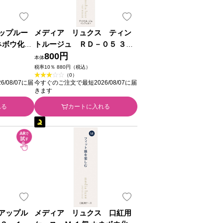
ップルー
メディア リュクス ティン
ネボウ化粧
トルージュ ＲＤ－０５ ３．
１ｇ カネボウ化粧品
800円
本体
税率10％ 880円（税込）
（0）
/08/07に届
今すぐのご注文で最短2026/08/07に届
きます
れる
カートに入れる
アップル
メディア リュクス 口紅用