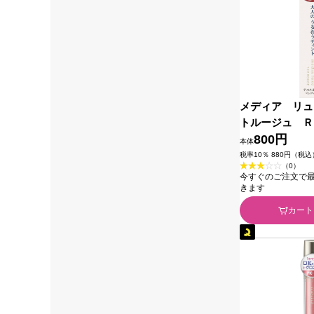
メディア リュ
トルージュ Ｒ
１ｇ カネボウ
800円
本体
税率10％ 880円（税込
（0）
今すぐのご注文で最短2
きます
カート