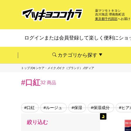
薬マツモトキヨシ
吉川旭店 堺南島町店
東京都千代田区
へお届け
ログインまたは会員登録して楽しく便利にショ
カテゴリから探す
トップ
スキンケア・メイク
メイク（ブランド）
メディア
#口紅
32 商品
#口紅
#ルージュ
#保湿
#保湿成分
#ヒア
絞り込む