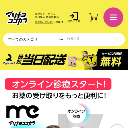
薬マツモトキヨシ
吉川旭店 堺南島町店
お気に入り
カート
東京都千代田区
へお届け