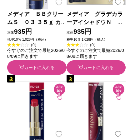
メディア ＢＢクリー
メディア グラデカラ
ムＳ ０３ ３５ｇ カ
ーアイシャドウＮ Ｂ
ネボウ化粧品
Ｕ－０１ ３．１ｇ カ
935円
935円
本体
本体
ネボウ化粧品
税率10％ 1,028円（税込）
税率10％ 1,028円（税込）
（0）
（0）
今すぐのご注文で最短2026/0
今すぐのご注文で最短2026/0
8/09に届きます
8/09に届きます
カートに入れる
カートに入れる