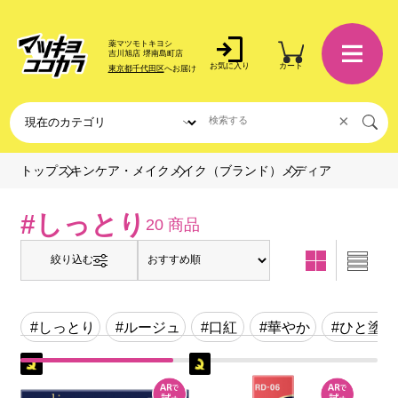
薬マツモトキヨシ
吉川旭店 堺南島町店
お気に入り
カート
東京都千代田区
へお届け
×
メディア
トップ
スキンケア・メイク
メイク（ブランド）
#しっとり
20 商品
絞り込む
#しっとり
#ルージュ
#口紅
#華やか
#ひと塗り