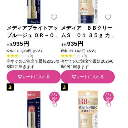
メディアブライトアッ
メディア ＢＢクリー
プルージュ ＯＲ－０１
ムＳ ０１ ３５ｇ カ
カネボウ化粧品
ネボウ化粧品
935円
935円
本体
本体
税率10％ 1,028円（税込）
税率10％ 1,028円（税込）
（0）
（0）
今すぐのご注文で最短2026/0
今すぐのご注文で最短2026/0
8/09に届きます
8/09に届きます
カートに入れる
カートに入れる