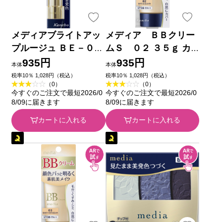
メディアブライトアッ
メディア ＢＢクリー
プルージュ ＢＥ－０１
ムＳ ０２ ３５ｇ カ
カネボウ化粧品
ネボウ化粧品
935円
935円
本体
本体
税率10％ 1,028円（税込）
税率10％ 1,028円（税込）
（0）
（0）
今すぐのご注文で最短2026/0
今すぐのご注文で最短2026/0
8/09に届きます
8/09に届きます
カートに入れる
カートに入れる