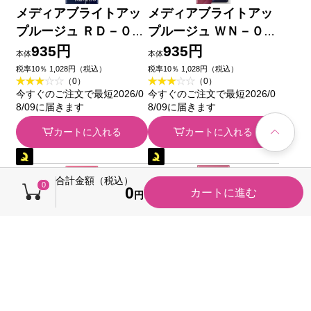
メディアブライトアッ
メディアブライトアッ
プルージュ ＲＤ－０２
プルージュ ＷＮ－０１
カネボウ化粧品
カネボウ化粧品
935円
935円
本体
本体
税率10％ 1,028円（税込）
税率10％ 1,028円（税込）
（0）
（0）
今すぐのご注文で最短2026/0
今すぐのご注文で最短2026/0
8/09に届きます
8/09に届きます
カートに入れる
カートに入れる
合計金額（税込）
0
0
カートに進む
円
メディアブライトアッ
メディアブライトアッ