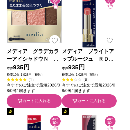
メディア グラデカラ
メディア ブライトア
ーアイシャドウＮ Ｐ
ップルージュ ＲＤ－
Ｋ－０１ ３．１ｇ カ
０６ ３．１ｇ カネボ
935円
935円
本体
本体
ネボウ化粧品
ウ化粧品
税率10％ 1,028円（税込）
税率10％ 1,028円（税込）
（1）
（0）
今すぐのご注文で最短2026/0
今すぐのご注文で最短2026/0
8/09に届きます
8/09に届きます
カートに入れる
カートに入れる