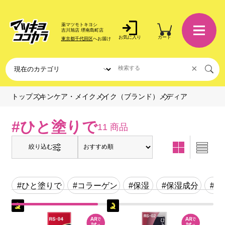
薬マツモトキヨシ
吉川旭店 堺南島町店
お気に入り
カート
東京都千代田区
へお届け
×
メディア
トップ
スキンケア・メイク
メイク（ブランド）
#ひと塗りで
11 商品
絞り込む
#ひと塗りで
#コラーゲン
#保湿
#保湿成分
#し