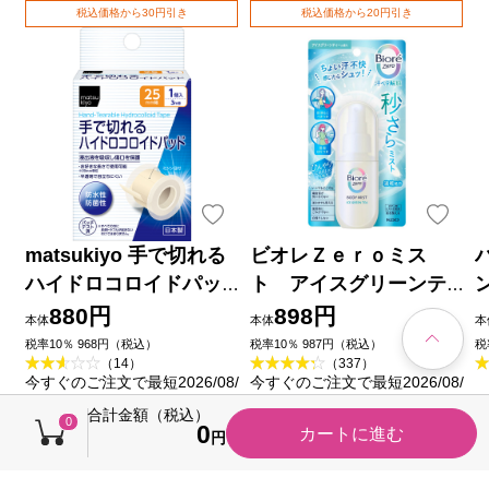
税込価格から30円引き
税込価格から20円引き
matsukiyo 手で切れる
ビオレＺｅｒｏミス
ハイドロコロイドパッ
ト アイスグリーンテ
ド ２５ｍｍ×３ｍ巻
ィーの香り ６０ｍＬ 花
880円
898円
本体
本体
本
王
品
税率10％ 968円（税込）
税率10％ 987円（税込）
税
（14）
（337）
今すぐのご注文で最短2026/08/
今すぐのご注文で最短2026/08/
07に届きます
07に届きます
合計金額（税込）
0
0
カートに進む
円