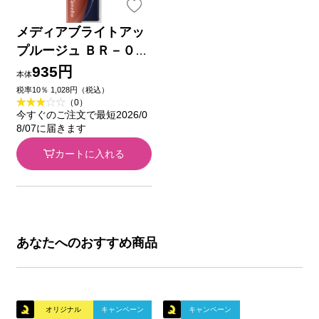
メディアブライトアッ
プルージュ ＢＲ－０１
カネボウ化粧品
935円
本体
税率10％ 1,028円（税込）
（0）
今すぐのご注文で最短2026/0
8/07に届きます
カートに入れる
あなたへのおすすめ商品
オリジナル
キャンペーン
キャンペーン