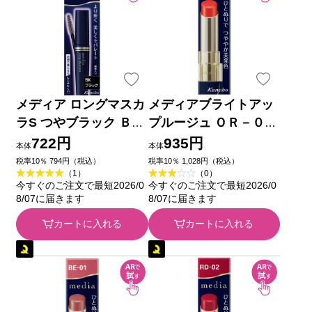
メディア ロングマスカ
メディアブライトアッ
ラS つやブラック ＢＫ
プルージュ ＯＲ－０１
カネボウ化粧品
カネボウ化粧品
722円
935円
本体
本体
税率10％ 794円（税込）
税率10％ 1,028円（税込）
（1）
（0）
今すぐのご注文で最短2026/0
今すぐのご注文で最短2026/0
8/07に届きます
8/07に届きます
カートに入れる
カートに入れる