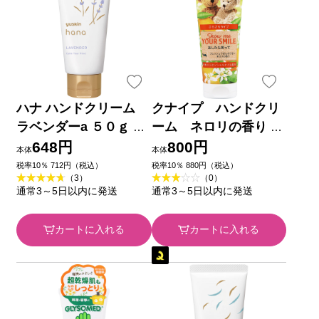
ハナ ハンドクリーム
クナイプ ハンドクリ
ラベンダーa ５０ｇ ユ
ーム ネロリの香り ７
ースキン製薬
５ｍｌ クナイプ・ジャ
648円
800円
本体
本体
パン
税率10％ 712円（税込）
税率10％ 880円（税込）
（3）
（0）
通常3～5日以内に発送
通常3～5日以内に発送
カートに入れる
カートに入れる