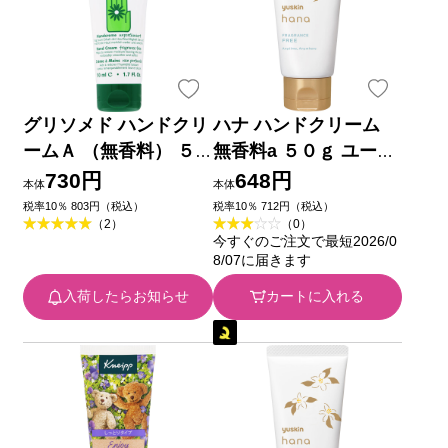
グリソメド ハンドクリ
ハナ ハンドクリーム
ームＡ （無香料） ５
無香料a ５０ｇ ユース
０ｍｌ 石澤研究所
キン製薬
730円
648円
本体
本体
税率10％ 803円（税込）
税率10％ 712円（税込）
（2）
（0）
今すぐのご注文で最短2026/0
8/07に届きます
入荷したらお知らせ
カートに入れる