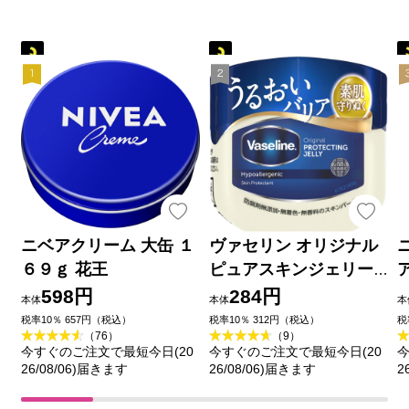
ニベアクリーム 大缶 １
ヴァセリン オリジナル
６９ｇ 花王
ピュアスキンジェリー
４０Ｇ ユニリーバ・ジ
598円
284円
本体
本体
本
ャパン
税率10％ 657円（税込）
税率10％ 312円（税込）
税
（76）
（9）
今すぐのご注文で最短今日(20
今すぐのご注文で最短今日(20
今
26/08/06)届きます
26/08/06)届きます
2