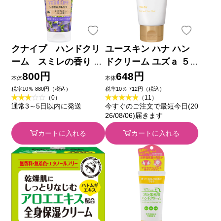
クナイプ ハンドクリ
ユースキン ハナ ハン
ーム スミレの香り ７
ドクリーム ユズａ ５
５ｍｌ クナイプ・ジャ
０ｇ ユースキン製薬
800円
648円
本体
本体
パン
税率10％ 880円（税込）
税率10％ 712円（税込）
（0）
（11）
通常3～5日以内に発送
今すぐのご注文で最短今日(20
26/08/06)届きます
カートに入れる
カートに入れる