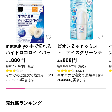
matsukiyo 手で切れる
ビオレＺｅｒｏミス
ハイドロコロイドパッ
ト アイスグリーンテ
ド ２５ｍｍ×３ｍ巻
ィーの香り ６０ｍＬ 花
880円
898円
本体
本体
本
王
品
税率10％ 968円（税込）
税率10％ 987円（税込）
税
（14）
（337）
今すぐのご注文で最短今日(20
今すぐのご注文で最短今日(20
26/08/06)届きます
26/08/06)届きます
売れ筋ランキング