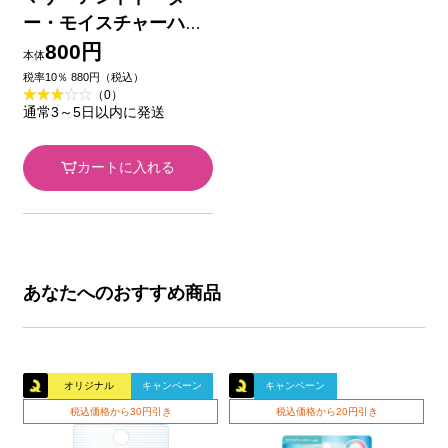
ー・モイスチャーハン
ド＆ネイルクリーム
800円
本体
ミュゲの香り ３５Ｇ
税率10％ 880円（税込）
（0）
ツーウェイワールド
通常3～5日以内に発送
カートに入れる
あなたへのおすすめ商品
オリジナル
キャンペーン
キャンペーン
税込価格から30円引き
税込価格から20円引き