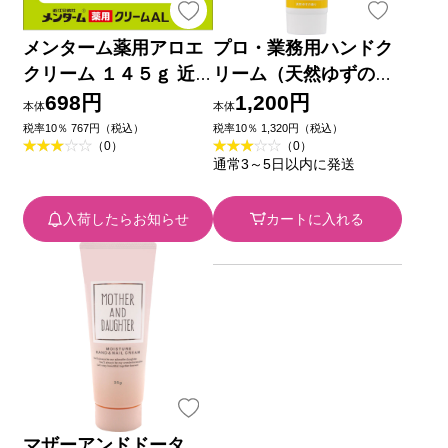
メンターム薬用アロエ
プロ・業務用ハンドク
クリーム １４５ｇ 近
リーム（天然ゆずの香
江兄弟社 (医薬部外品)
り） ６０ｇ 吉鷹金箔
698円
1,200円
本体
本体
本舗
税率10％ 767円（税込）
税率10％ 1,320円（税込）
（0）
（0）
通常3～5日以内に発送
入荷したらお知らせ
カートに入れる
マザーアンドドータ