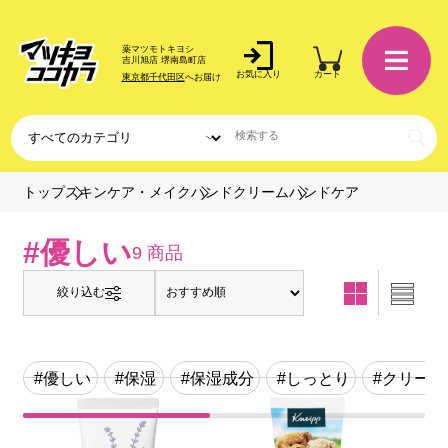
薬マツモトキヨシ
吉川旭店 堺南島町店
お気に入り
カート
東京都千代田区
へお届け
ハンドケア
トップ
スキンケア・メイク
ハンドクリーム
#優しい
9 商品
絞り込む
#優しい
#保湿
#保湿成分
#しっとり
#クリーム