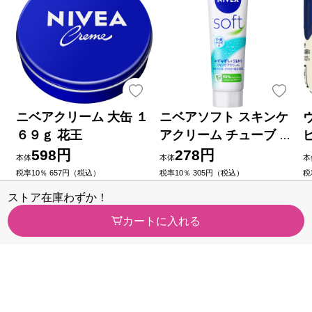
ニベアクリーム 大缶 １
ニベアソフト スキンケ
６９ｇ 花王
アクリーム チューブ ５
０ｇ 花王
598円
278円
本体
本体
本
税率10％ 657円（税込）
税率10％ 305円（税込）
税
（76）
（39）
ストア在庫わずか！
今すぐのご注文で最短今日(20
今すぐのご注文で最短今日(20
今
26/08/08)届きます
26/08/08)届きます
2
カートに入れる
カテゴリから探す