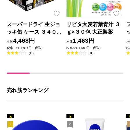
スーパードライ 生ジョ
リビタ大麦若葉青汁 ３
ッキ缶 ケース ３４０ｍ
ｇ×３０包 大正製薬
ｌ×６×４ アサヒビール
4,468円
1,463円
本体
本体
本
税率10％ 4,914円（税込）
税率8％ 1,580円（税込）
税
（0）
（0）
売れ筋ランキング