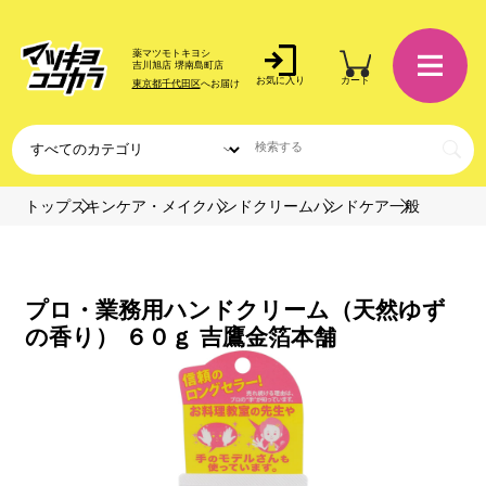
薬マツモトキヨシ
吉川旭店 堺南島町店
お気に入り
カート
東京都千代田区
へお届け
トップ
スキンケア・メイク
ハンドクリーム
ハンドケア
一般
プロ・業務用ハンドクリーム（天然ゆず
の香り） ６０ｇ 吉鷹金箔本舗