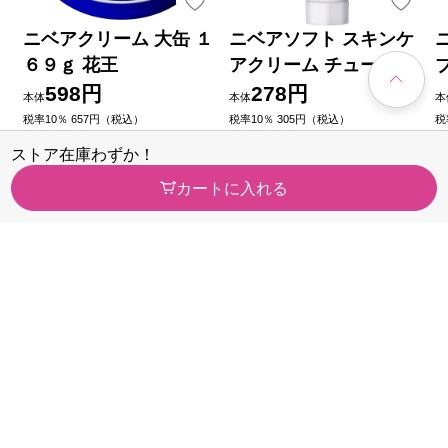
ニベアクリーム 大缶 １
ニベアソフト スキンケ
６９ｇ 花王
アクリーム チューブ ５
０ｇ 花王
598円
278円
本体
本体
本
税率10％ 657円（税込）
税率10％ 305円（税込）
税
（76）
（39）
ストア在庫わずか！
今すぐのご注文で最短今日(20
今すぐのご注文で最短今日(20
今
26/08/09)届きます
26/08/09)届きます
2
カートに入れる
カテゴリから探す
医薬品・
健康食品
医薬部外品