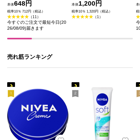
ユースキン製薬
洗顔料 １１０ｇ クラシ
648円
1,200円
本体
本体
本
エホームプロダクツ (医
税率10％ 712円（税込）
税率10％ 1,320円（税込）
税
（11）
（1）
薬部外品)
今すぐのご注文で最短今日(20
今
26/08/09)届きます
1
売れ筋ランキング