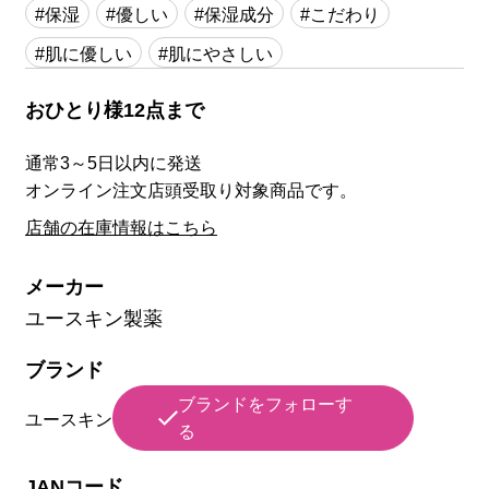
#保湿
#優しい
#保湿成分
#こだわり
#肌に優しい
#肌にやさしい
おひとり様12点まで
通常3～5日以内に発送
オンライン注文店頭受取り対象商品です。
店舗の在庫情報はこちら
メーカー
ユースキン製薬
ブランド
ブランドをフォローす
ユースキン
る
JANコード