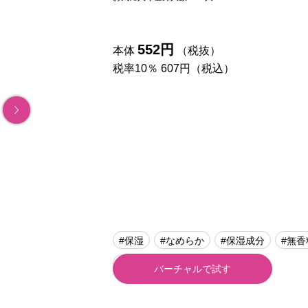
552円
本体
（税抜）
税率10％ 607円（税込）
#保湿
#なめらか
#保湿成分
#無香
#コラーゲン
#口紅
バーチャルで試す