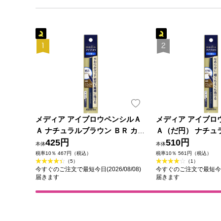
メディア アイブロウペンシルＡ
メディア アイブロ
Ａ ナチュラルブラウン ＢＲ カネ
Ａ（だ円） ナチュ
ボウ化粧品
425円
ＢＲ カネボウ化粧
510円
本体
本体
税率10％ 467円（税込）
税率10％ 561円（税込）
（5）
（1）
今すぐのご注文で最短今日(2026/08/08)
今すぐのご注文で最短今日(2
届きます
届きます