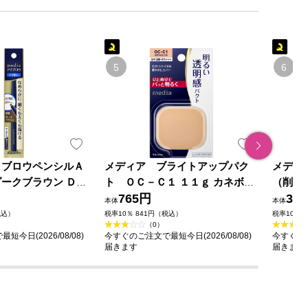
イブロウペンシルＡ
メディア ブライトアップパク
メディ
ダークブラウン ＤＢ
ト ＯＣ－Ｃ１ １１ｇ カネボウ
（削り
品
化粧品
765円
ネボウ
34
本体
本体
税込）
税率10％ 841円（税込）
税率10％ 
（0）
今日(2026/08/08)
今すぐのご注文で最短今日(2026/08/08)
今すぐのご
届きます
届きます