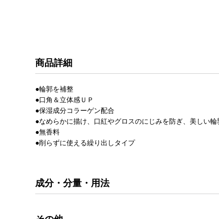
商品詳細
●輪郭を補整
●口角＆立体感ＵＰ
●保湿成分コラーゲン配合
●なめらかに描け、口紅やグロスのにじみを防ぎ、美しい輪
●無香料
●削らずに使える繰り出しタイプ
成分・分量・用法