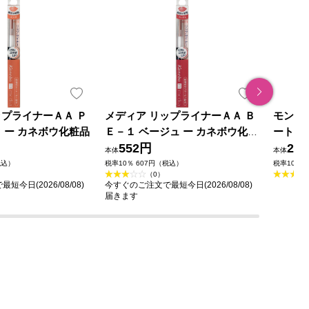
ップライナーＡＡ Ｐ
メディア リップライナーＡＡ Ｂ
モンス
 ー カネボウ化粧品
Ｅ－１ ベージュ ー カネボウ化粧
ート）
品
552円
21
本体
本体
税込）
税率10％ 607円（税込）
税率10％ 
（0）
今日(2026/08/08)
今すぐのご注文で最短今日(2026/08/08)
届きます