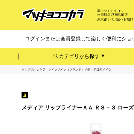
薬マツモトキヨシ
吉川旭店 堺南島町店
東京都千代田区
へお届け
ログインまたは会員登録して楽しく便利にショ
カテゴリから探す
トップ
スキンケア・メイク
メイク（ブランド）
メディア
口元メイク
メディア リップライナーＡＡ ＲＳ－３ ローズ