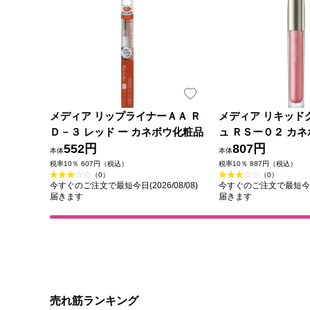
メディア リップライナーＡＡ Ｒ
メディア リキッド
Ｄ－３ レッド ー カネボウ化粧品
ュ ＲＳー０２ カ
552円
807円
本体
本体
税率10％ 607円（税込）
税率10％ 887円（税込）
（0）
（0）
今すぐのご注文で最短今日(2026/08/08)
今すぐのご注文で最短今日(2
届きます
届きます
売れ筋ランキング