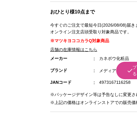
おひとり様10点まで
今すぐのご注文で最短今日(2026/08/08)届
オンライン注文店頭受取り対象商品です。
※マツキヨココカラQ対象商品
店舗の在庫情報はこちら
メーカー
カネボウ化粧品
ブ
ブランド
メディア
る
JANコード
4973167116258
※パッケージデザイン等は予告なしに変更さ
※上記の価格はオンラインストアでの販売価