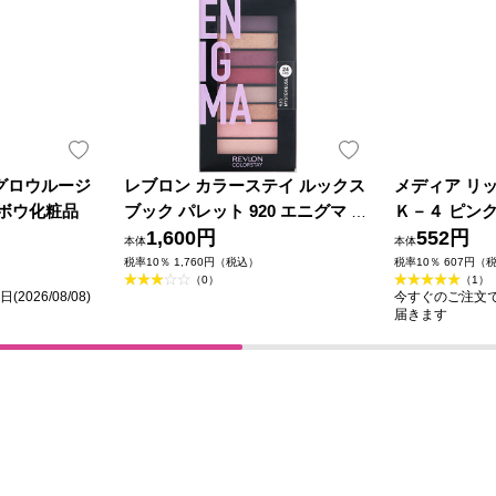
グロウルージ
レブロン カラーステイ ルックス
メディア リ
ネボウ化粧品
ブック パレット 920 エニグマ ＿
Ｋ－４ ピンク
レブロン
1,600円
552円
本体
本体
税率10％ 1,760円（税込）
税率10％ 607円（
（0）
（1）
026/08/08)
今すぐのご注文で最短
届きます