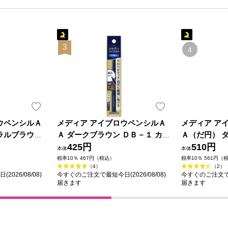
ウペンシルＡ
メディア アイブロウペンシルＡ
メディア ア
ラルブラウン
Ａ ダークブラウン ＤＢ－１ カネ
Ａ（だ円） 
品
ボウ化粧品
425円
カネボウ化粧
510円
本体
本体
税率10％ 467円（税込）
税率10％ 561円（
（4）
（2）
026/08/08)
今すぐのご注文で最短今日(2026/08/08)
今すぐのご注文で最短
届きます
届きます