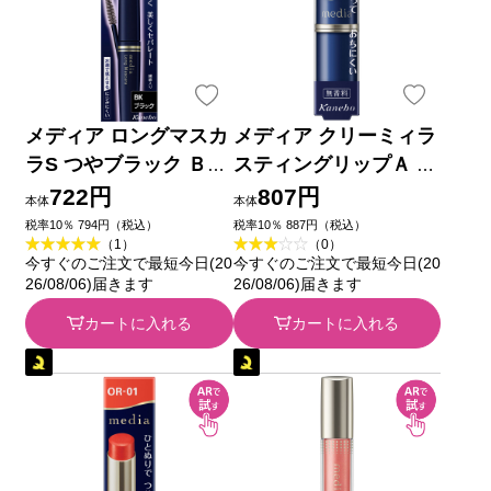
メディア ロングマスカ
メディア クリーミィラ
ラS つやブラック ＢＫ
スティングリップＡ Ｐ
カネボウ化粧品
Ｋ－２５ ３ｇ カネボ
722円
807円
本体
本体
ウ化粧品
税率10％ 794円（税込）
税率10％ 887円（税込）
（1）
（0）
今すぐのご注文で最短今日(20
今すぐのご注文で最短今日(20
26/08/06)届きます
26/08/06)届きます
カートに入れる
カートに入れる