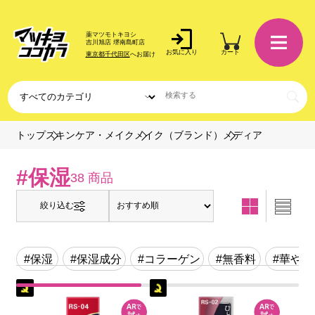
薬マツモトキヨシ
吉川旭店 堺南島町店
お気に入り
カート
東京都千代田区
へお届け
メディア
トップ
スキンケア・メイク
メイク（ブランド）
#保湿
38 商品
絞り込む
#保湿
#保湿成分
#コラーゲン
#無香料
#華やか