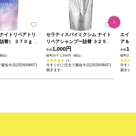
ナイトリペアトリ
セラティスバイミクシム ナイト
エイト
詰替） ３７０ｇ Ｉ
リペアシャンプー詰替 ３２５ｍ
ア＆ア
ｌ 株式会社ヴィークレア
1,000円
リート
1,1
本体
本体
テラシ
（税込）
税率10％ 1,100円（税込）
税率10％ 
（1）
今日(2026/08/07)
今すぐのご注文で最短今日(2026/08/07)
今すぐのご
届きます
届きます