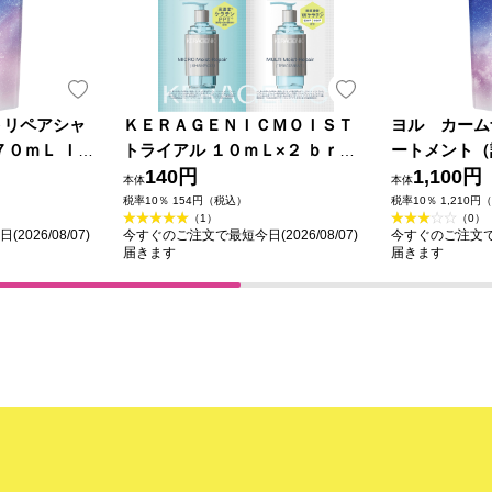
トリペアシャ
ＫＥＲＡＧＥＮＩＣＭＯＩＳＴ
ヨル カーム
７０ｍＬ Ｉ－
トライアル １０ｍＬ×２ ｂｒｉ
ートメント（
ｄｇｅ
140円
－ｎｅ
1,100円
本体
本体
税率10％ 154円（税込）
税率10％ 1,210円
（1）
（0）
026/08/07)
今すぐのご注文で最短今日(2026/08/07)
今すぐのご注文で最短
届きます
届きます