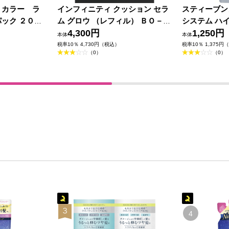
 カラー ラ
インフィニティ クッション セラ
スティーブン
ック ２００
ム グロウ （レフィル） ＢＯ－３
システム ハ
１０ ベージュオークル １２ｇ コ
4,300円
ル ４００ｍ
1,250円
本体
本体
ーセー
税率10％ 4,730円（税込）
税率10％ 1,375円
（0）
（0）