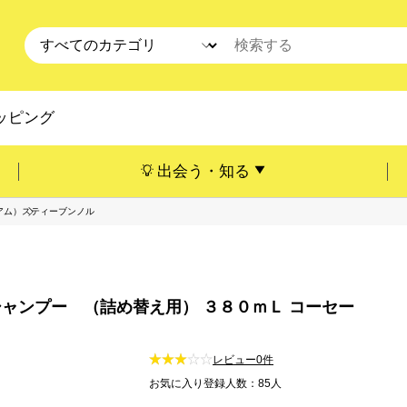
ッピング
出会う・知る
アム）
スティーブンノル
ャンプー （詰め替え用） ３８０ｍＬ コーセー
レビュー0件
お気に入り登録人数：85人