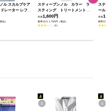
ノル スカルプケア
スティーブンノル カラー ラ
スティ
イドレーター レフィ
スティング トリートメント ４
ール ク
ｌ コーセー
７５ｍＬ コーセー
1,600円
ィープ
1,4
本体
本体
ー (医
（税込）
税率10％ 1,760円（税込）
税率10％ 
（0）