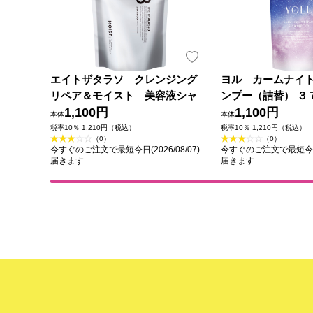
エイトザタラソ クレンジング
ヨル カームナイ
リペア＆モイスト 美容液シャ
ンプー（詰替） ３
ンプー詰替 ４００ｍｌ ステラシ
1,100円
ｎｅ
1,100円
本体
本体
ード
税率10％ 1,210円（税込）
税率10％ 1,210円（税込）
（0）
（0）
今すぐのご注文で最短今日(2026/08/07)
今すぐのご注文で最短今日(2
届きます
届きます