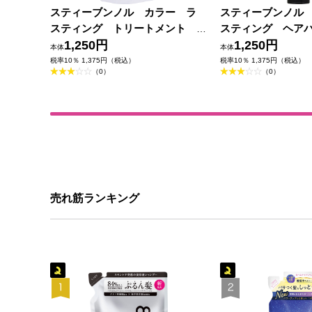
スティーブンノル カラー ラ
スティーブンノル
スティング トリートメント
スティング ヘアパ
（詰め替え用） ３８０ｍＬ コー
1,250円
ｇ コーセー
1,250円
本体
本体
セー
税率10％ 1,375円（税込）
税率10％ 1,375円（税込）
（0）
（0）
売れ筋ランキング