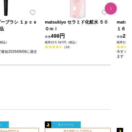
ダーブラシ １ｐｃｓ
matsukiyo セラミド化粧水 ５０
mats
品
０ｍｌ
１６０
498円
23
本体
本体
（税込）
税率10％ 547円（税込）
税率10％ 
（19）
短2026/08/08に届き
今すぐのご
ます
ン
キャンペーン
格から60円引き
税込価格から110円引き