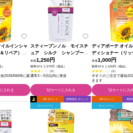
オイルインシャ
スティーブンノル モイスチ
ディアボーテ オイ
＆リペア）詰
ュア シルク シャンプー
ディショナー（リッ
 ６６０ｍＬ ク
（詰め替え用） ３８０ｍＬ コ
1,250円
ア）詰替用１．６回
1,000円
本体
本体
ロダクツ
ーセー
ｇ クラシエホーム
税込）
税率10％ 1,375円（税込）
税率10％ 1,100円（税込）
（0）
（0）
026/08/08に届
通常3～5日以内に発送
今すぐのご注文で最短2026
きます
に入れる
カートに入れる
カートに入
+30 ポイント
期間限定 ポイント
+60 ポイント
期間
キャンペーン
キャンペーン