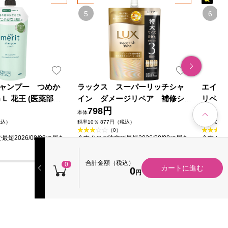
ャンプー つめか
ラックス スーパーリッチシャ
エイト
Ｌ 花王 (医薬部外
イン ダメージリペア 補修シ
リペア
ャンプー つめかえ用 ８４０ｇ
798円
ンプー
1,1
本体
本体
ユニリーバ・ジャパン
ード
税込）
税率10％ 877円（税込）
税率10％ 
（0）
短2026/08/08に届き
今すぐのご注文で最短2026/08/08に届き
今すぐのご
ます
ます
合計金額（税込）
0
カートに進む
0
円