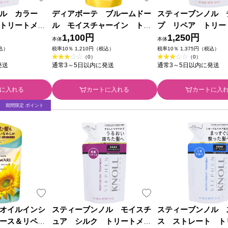
ノル カラー
ディアボーテ ブルームドー
スティーブンノル 
トリートメン
ル モイスチャーイン トリ
プ リペア トリー
用） ３８０ｍ
ートメント 詰替用 ３３０ｇ
1,100円
ト （詰め替え用）
1,250円
本体
本体
クラシエホームプロダクツ
Ｌ コーセー
税込）
税率10％ 1,210円（税込）
税率10％ 1,375円（税込）
（0）
（0）
発送
通常3～5日以内に発送
通常3～5日以内に発送
に入れる
カートに入れる
カートに入
期間限定 ポイント
オイルインシ
スティーブンノル モイスチ
スティーブンノル 
ース＆リペ
ュア シルク トリートメン
ス ストレート ト