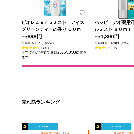
ビオレＺｅｒｏミスト アイス
ハッピーデオ薬用
グリーンティーの香り ６０ｍＬ
ルミスト ８０ｍｌ 
花王
898円
薬部外品)
1,300円
本体
本体
税率10％ 987円（税込）
税率10％ 1,430円（税込）
（337）
（0）
今すぐのご注文で最短2026/08/08に届き
ます
売れ筋ランキング
キャンペーン
キャンペーン
税込価格から160円引き
税込価格から16