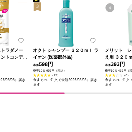
ストラダメー
オクト シャンプー ３２０ｍｌ ラ
メリット シ
メントコンデ
イオン (医薬部外品)
え用 ３２０ｍ
かえ特大サイ
598円
品)
393円
本体
本体
Ｇジャパン
税率10％ 657円（税込）
税率10％ 432円（
（25）
（0）
6/08/08に届き
今すぐのご注文で最短2026/08/08に届き
今すぐのご注文で最
ます
ます