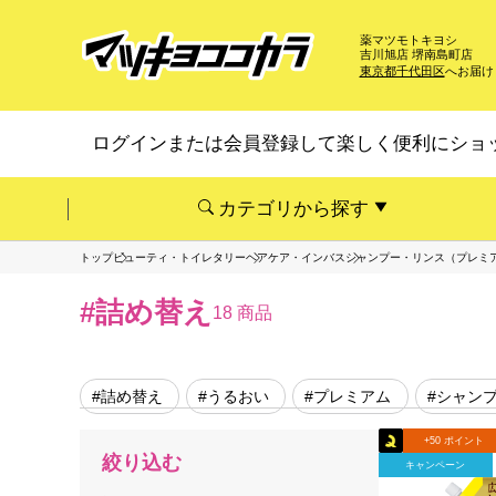
薬マツモトキヨシ
吉川旭店 堺南島町店
東京都千代田区
へお届け
ログインまたは会員登録して楽しく便利にショ
カテゴリから探す
トップ
ビューティ・トイレタリー
ヘアケア・インバス
シャンプー・リンス（プレミ
#詰め替え
18 商品
#詰め替え
#うるおい
#プレミアム
#シャン
+50 ポイント
絞り込む
キャンペーン