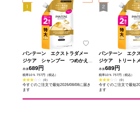
パンテーン エクストラダメー
パンテーン エク
ジケア シャンプー つめかえ
ジケア トリート
特大サイズ ６００ｍｌ Ｐ＆Ｇジ
689円
ィショナー つめ
689円
本体
本体
ャパン
ズ ６００ｇ Ｐ＆
税率10％ 757円（税込）
税率10％ 757円（税込）
（0）
（0）
今すぐのご注文で最短2026/08/08に届き
今すぐのご注文で最短202
ます
ます