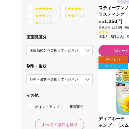
スティーブン
ラスティング 
ト （詰め替え
1,250円
本体
Ｌ コーセー
税率10％ 1,375円（
（0）
通常3～5日以内に
医薬品区分
医薬品区分を選択してください
カート
+30 ポイント
剤型・形状
キャンペーン
剤型・形状を選択してください
その他
ポイントアップ
新着商品
ディアボーテ 
すべての条件を解除
ャンプー（スム