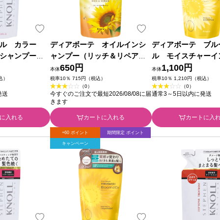
ノル カラー
ディアボーテ オイルインシ
ディアボーテ ブル
 シャンプー
ャンプー（リッチ＆リペア）
ル モイスチャーイ
 ３８０ｍＬ コ
詰替用 ４００ｍＬ クラシエ
650円
ンプー 詰替用 ３３
1,100円
本体
本体
ホームプロダクツ
ラシエホームプロダ
税込）
税率10％ 715円（税込）
税率10％ 1,210円（税込）
（0）
（0）
発送
今すぐのご注文で最短2026/08/08に届
通常3～5日以内に発送
きます
に入れる
カートに入れる
カートに入
+60 ポイント
期間限定 ポイント
キャンペーン