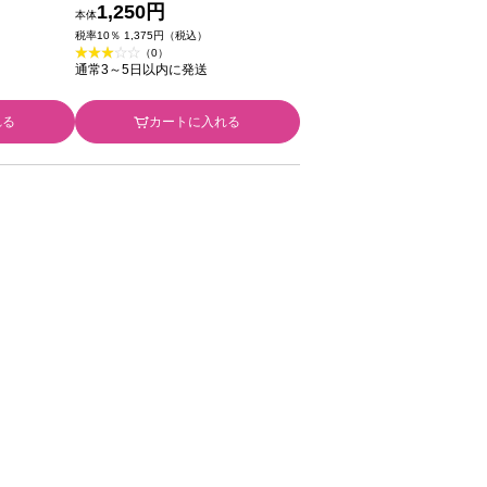
） ３８０
ー （詰め替え用） ３８０ｍ
1,250円
本体
Ｌ コーセー
税率10％ 1,375円（税込）
（0）
通常3～5日以内に発送
れる
カートに入れる