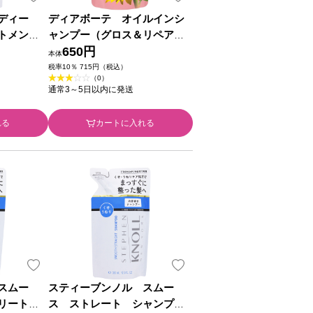
ディー
ディアボーテ オイルインシ
トメン
ャンプー（グロス＆リペア）
 ３８０ｍ
詰替用 ４００ｍＬ クラシエ
650円
本体
ホームプロダクツ
税率10％ 715円（税込）
（0）
通常3～5日以内に発送
れる
カートに入れる
スムー
スティーブンノル スムー
リートメ
ス ストレート シャンプ