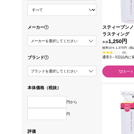
スティーブン
メーカー
ラスティング
（詰め替え用）
1,250円
メーカーを選択してください
本体
ーセー
税率10％ 1,375円（
（0）
ブランド
通常3～5日以内に
ブランドを選択してください
カート
本体価格（税抜）
円から
円
評価