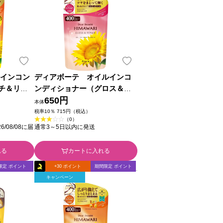
ルインコン
ディアボーテ オイルインコ
チ＆リペ
ンディショナー（グロス＆リ
分 ６６０
ペア） 詰替用 ４００ｇ クラ
650円
本体
プロダクツ
シエホームプロダクツ
税率10％ 715円（税込）
（0）
/08/08に届
通常3～5日以内に発送
れる
カートに入れる
限定 ポイント
+30 ポイント
期間限定 ポイント
キャンペーン