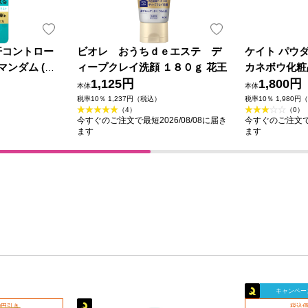
汗コントロー
ビオレ おうちｄｅエステ デ
ケイト パウ
マンダム (医
ィープクレイ洗顔 １８０ｇ 花王
カネボウ化粧
1,125円
1,800円
本体
本体
税率10％ 1,237円（税込）
税率10％ 1,980円
（4）
（0）
今すぐのご注文で最短2026/08/08に届き
今すぐのご注文で最
ます
ます
キャンペー
0円引き
税込価