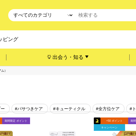
ッピング
出会う・知る
アム）
プー
#パサつきケア
#キューティクル
#全方位ケア
#
期間限定 ポイント
+50 ポイント
期間
キャンペーン