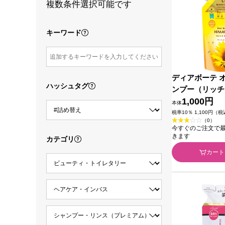
複数条件選択可能です
キーワード
ディアボーテ 
ハッシュタグ
ンプー（リッチ
替用１．６回分
1,000円
本体
ラシエホームプ
税率10％ 1,100円（
（0）
今すぐのご注文で最短2
きます
カテゴリ
カート