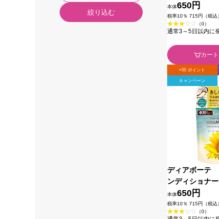
ア） 詰替用 
650円
本体
絞り込む
シエホームプロ
税率10％ 715円（税込
（0）
通常3～5日以内に
カート
+30 ポイント
キャンペーン
ディアボーテ 
ンディショナー
リペア） 詰替
650円
本体
ラシエホームプ
税率10％ 715円（税込
（0）
通常3～5日以内に