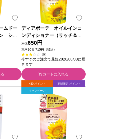
ームドー
ディアボーテ オイルインコ
ン シャ
ンディショナー（リッチ＆リ
０ｍｌ ク
ペア） 詰替用 ４００ｇ クラ
650円
本体
クツ
シエホームプロダクツ
税率10％ 715円（税込）
（0）
今すぐのご注文で最短2026/08/08に届
きます
れる
カートに入れる
+30 ポイント
期間限定 ポイント
キャンペーン