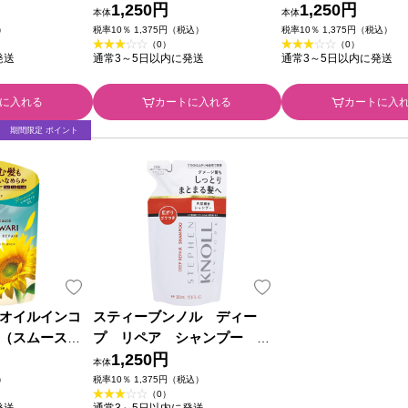
４００ｍＬ クラ
ト （詰め替え用） ３８０ｍ
1,250円
ント （詰め替え用
1,250円
本体
本体
ダクツ
Ｌ コーセー
ｍＬ コーセー
）
税率10％ 1,375円（税込）
税率10％ 1,375円（税込）
（0）
（0）
発送
通常3～5日以内に発送
通常3～5日以内に発送
に入れる
カートに入れる
カートに入
期間限定 ポイント
オイルインコ
スティーブンノル ディー
（スムース＆
プ リペア シャンプー
用 ４００ｇ ク
（詰め替え用） ３８０ｍＬ コ
1,250円
本体
ロダクツ
ーセー
）
税率10％ 1,375円（税込）
（0）
発送
通常3～5日以内に発送