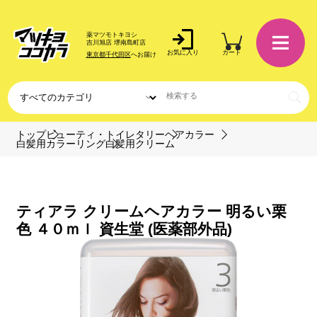
薬マツモトキヨシ
吉川旭店 堺南島町店
お気に入り
カート
東京都千代田区
へお届け
トップ
ビューティ・トイレタリー
ヘアカラー
白髪用カラーリング
白髪用クリーム
ティアラ クリームヘアカラー 明るい栗
色 ４０ｍｌ 資生堂 (医薬部外品)