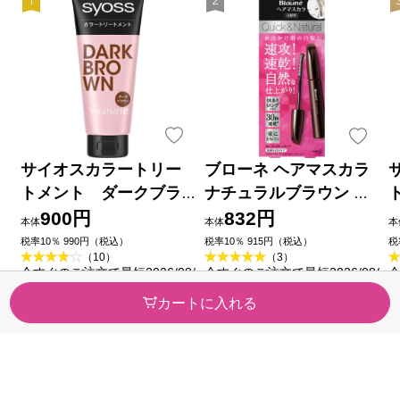
サイオスカラートリー
ブローネ ヘアマスカラ
トメント ダークブラ
ナチュラルブラウン １
ウン １８０ｇ ヘンケル
２ｍｌ 花王
900円
832円
本体
本体
本
ジャパン
税率10％ 990円（税込）
税率10％ 915円（税込）
税
（10）
（3）
今すぐのご注文で最短2026/08/
今すぐのご注文で最短2026/08/
今
10に届きます
10に届きます
1
カートに入れる