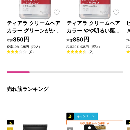
ティアラ クリームヘア
ティアラ クリームヘア
カラー グリーンがかっ
カラー やや明るい栗色
た栗色 ４０ｇ 資生堂
４０ｍｌ 資生堂 (医薬部
850円
850円
本体
本体
本
(医薬部外品)
外品)
税率10％ 935円（税込）
税率10％ 935円（税込）
税
（0）
（2）
売れ筋ランキング
キャンペーン
税込価格から50円引き