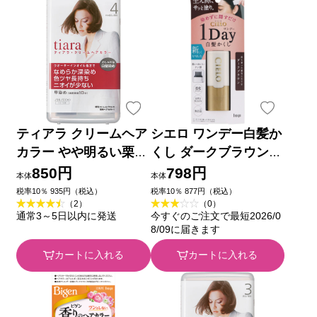
ティアラ クリームヘア
シエロ ワンデー白髪か
カラー やや明るい栗色
くし ダークブラウン
４０ｍｌ 資生堂 (医薬
９ｍｌ ホーユー
850円
798円
本体
本体
部外品)
税率10％ 935円（税込）
税率10％ 877円（税込）
（2）
（0）
通常3～5日以内に発送
今すぐのご注文で最短2026/0
8/09に届きます
カートに入れる
カートに入れる