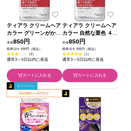
ティアラ クリームヘア
ティアラ クリームヘア
カラー グリーンがかっ
カラー 自然な栗色 ４
た栗色 ４０ｇ 資生堂
０ｍｌ 資生堂 (医薬部
850円
850円
本体
本体
(医薬部外品)
外品)
税率10％ 935円（税込）
税率10％ 935円（税込）
（0）
（1）
通常3～5日以内に発送
通常3～5日以内に発送
カートに入れる
カートに入れる
キャンペーン
税込価格から90円引き