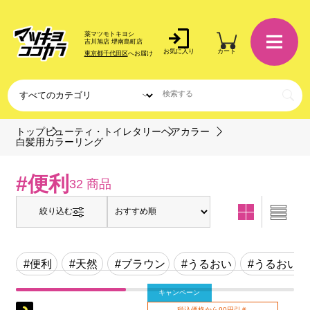
薬マツモトキヨシ
吉川旭店 堺南島町店
お気に入り
カート
東京都千代田区
へお届け
トップ
ビューティ・トイレタリー
ヘアカラー
白髪用カラーリング
#便利
32 商品
絞り込む
#便利
#天然
#ブラウン
#うるおい
#うるおい成
キャンペーン
税込価格から90円引き