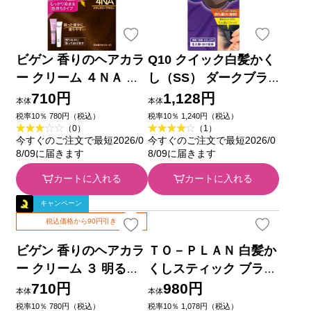
ビゲン 香りのヘアカラ
Q10 クイック白髪かく
ー クリーム ４ＮＡ ナ
し（SS） ダークブラ
チュラリーブラウン ホ
ウン ４．５ｇ ディー
710円
1,128円
本体
本体
ーユー (医薬部外品)
エイチシー
税率10％ 780円（税込）
税率10％ 1,240円（税込）
（0）
（1）
今すぐのご注文で最短2026/0
今すぐのご注文で最短2026/0
8/09に届きます
8/09に届きます
カートに入れる
カートに入れる
キャンペーン
税込価格から90円引き