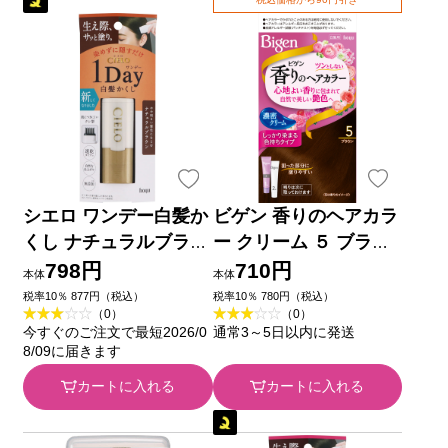
シエロ ワンデー白髪か
ビゲン 香りのヘアカラ
くし ナチュラルブラウ
ー クリーム ５ ブラウ
ン ９ｍｌ ホーユー
ン ホーユー (医薬部外
798円
710円
本体
本体
品)
税率10％ 877円（税込）
税率10％ 780円（税込）
（0）
（0）
今すぐのご注文で最短2026/0
通常3～5日以内に発送
8/09に届きます
カートに入れる
カートに入れる