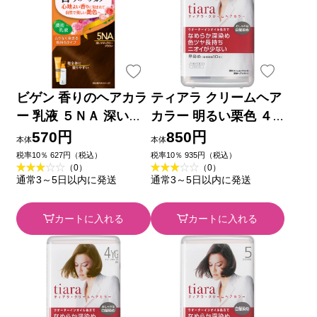
ビゲン 香りのヘアカラ
ティアラ クリームヘア
ー 乳液 ５ＮＡ 深いナ
カラー 明るい栗色 ４
チュラリーブラウン ホ
０ｍｌ 資生堂 (医薬部
570円
850円
本体
本体
ーユー (医薬部外品)
外品)
税率10％ 627円（税込）
税率10％ 935円（税込）
（0）
（0）
通常3～5日以内に発送
通常3～5日以内に発送
カートに入れる
カートに入れる