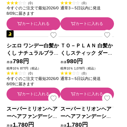
ビゲン 香りのヘアカラ
ＴＯ－ＰＬＡＮ 白髪か
ー クリーム ３ 明るい
くしスティック ブラッ
ライトブラウン ホーユ
ク ４ｇ 東京企画販売
710円
980円
本体
本体
ー (医薬部外品)
税率10％ 780円（税込）
税率10％ 1,078円（税込）
（0）
（0）
今すぐのご注文で最短2026/0
通常3～5日以内に発送
8/09に届きます
カートに入れる
カートに入れる