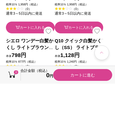
シエロ ワンデー白髪か
ＴＯ－ＰＬＡＮ 白髪か
くし ナチュラルブラッ
くしスティック ダーク
ク ９ｍｌ ホーユー
ブラウン ４ｇ 東京企
798円
980円
本体
本体
画販売
税率10％ 877円（税込）
税率10％ 1,078円（税込）
（0）
（0）
今すぐのご注文で最短2026/0
通常3～5日以内に発送
8/09に届きます
カートに入れる
カートに入れる
合計金額（税込）
0
0
カートに進む
円