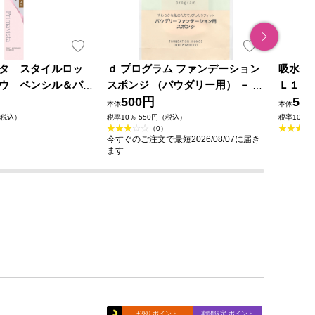
タ スタイルロッ
ｄ プログラム ファンデーション
吸水性
ウ ペンシル＆パ
スポンジ （パウダリー用） － 資
Ｌ１２
 ０，４３ｇ 花王ソ
生堂インターナショナル
500円
56
本体
本体
（税込）
税率10％ 550円（税込）
税率10％ 
（0）
今すぐのご注文で最短2026/08/07に届き
ます
+280 ポイント
期間限定 ポイント