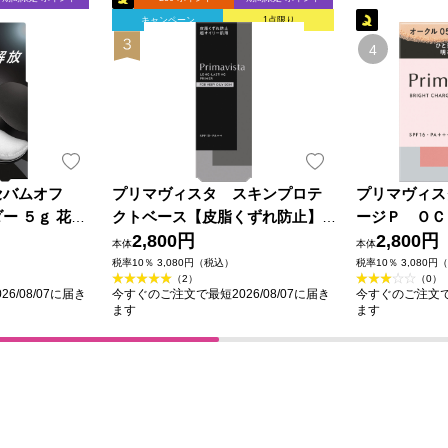
キャンペーン
1点限り
セバムオフ
プリマヴィスタ スキンプロテ
プリマヴィス
ー ５ｇ 花王
クトベース【皮脂くずれ防止】
ージＰ ＯＣ
超オイリー肌用 ２５ｍｌ 花王
2,800円
ィーナ
2,800円
本体
本体
ソフィーナ
税率10％ 3,080円（税込）
税率10％ 3,080円
（2）
（0）
6/08/07に届き
今すぐのご注文で最短2026/08/07に届き
今すぐのご注文で最
ます
ます