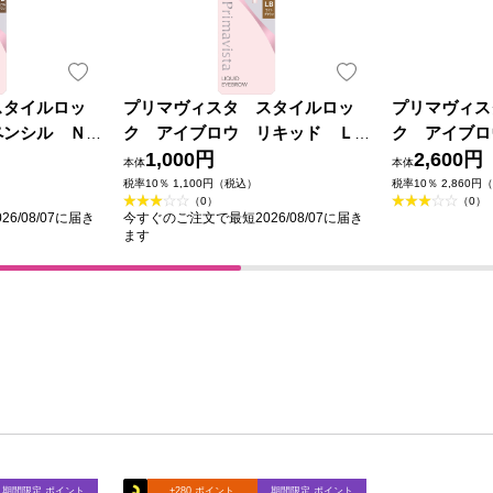
スタイルロッ
プリマヴィスタ スタイルロッ
プリマヴィス
ペンシル Ｎ
ク アイブロウ リキッド Ｌ
ク アイブロ
王ソフィーナ
Ｂ ０，５ｍｌ 花王ソフィーナ
1,000円
ウダー ＬＢ
2,600円
本体
本体
フィーナ
税率10％ 1,100円（税込）
税率10％ 2,860円
（0）
（0）
6/08/07に届き
今すぐのご注文で最短2026/08/07に届き
ます
期間限定 ポイント
+280 ポイント
期間限定 ポイント