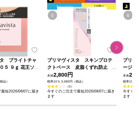
キャンペーン
1点限り
タ ブライトチャ
プリマヴィスタ スキンプロテ
プリマ
０５ ９ｇ 花王ソフ
クトベース 皮脂くずれ防止
ージＰ
ＵＶ５０ ＥＸ ベージュ ２５
2,800円
ィーナ
2,8
本体
本体
ｍｌ 花王ソフィーナ
（税込）
税率10％ 3,080円（税込）
税率10％ 
（0）
短2026/08/07に届き
今すぐのご注文で最短2026/08/07に届き
今すぐのご
ます
ます