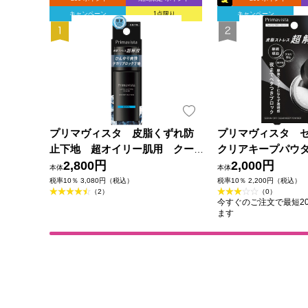
キャンペーン
1点限り
キャンペーン
プリマヴィスタ 皮脂くずれ防
プリマヴィスタ 
止下地 超オイリー肌用 クー
クリアキープパウダ
ル ２５ｍｌ 花王ソフィーナ
2,800円
ソフィーナ
2,000円
本体
本体
税率10％ 3,080円（税込）
税率10％ 2,200円（税込）
（2）
（0）
今すぐのご注文で最短202
ます