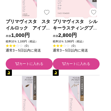
プリマヴィスタ スタ
プリマヴィスタ シル
イルロック アイブロ
キーラスティングプレ
ウ リキッド ＮＢ
スト シアーベージ
1,000円
2,800円
本体
本体
０，５ｍｌ 花王ソフィ
ュ レフィル ９ｇ 花
税率10％ 1,100円（税込）
税率10％ 3,080円（税込）
（0）
（0）
ーナ
王ソフィーナ
通常3～5日以内に発送
通常3～5日以内に発送
カートに入れる
カートに入れる