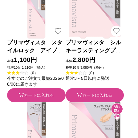
プリマヴィスタ スタ
プリマヴィスタ シル
イルロック アイブロ
キーラスティングプレ
ウ パウダー ＮＢ
スト ルーセントホワ
1,100円
2,800円
本体
本体
０．２５ｇ 花王ソフィ
イト レフィル ９ｇ
税率10％ 1,210円（税込）
税率10％ 3,080円（税込）
（0）
（0）
ーナ
花王ソフィーナ
今すぐのご注文で最短2026/0
通常3～5日以内に発送
8/08に届きます
カートに入れる
カートに入れる