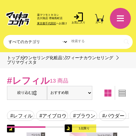
薬マツモトキヨシ
吉川旭店 堺南島町店
お気に入り
カート
東京都千代田区
へお届け
トップ
カウンセリング化粧品
ソフィーナカウンセリング
プリマヴィスタ
#レフィル
13 商品
絞り込む
#レフィル
#アイブロウ
#ブラウン
#パウダー
#
1点限り