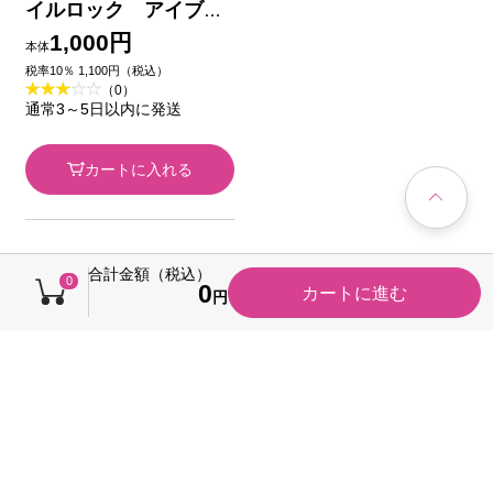
イルロック アイブロ
ウ リキッド ＧＹ
1,000円
本体
０，５ｍｌ 花王ソフィ
税率10％ 1,100円（税込）
（0）
ーナ
通常3～5日以内に発送
カートに入れる
合計金額（税込）
0
0
カートに進む
円
あなたへのおすすめ商品
キャンペーン
税込価格から20円引き