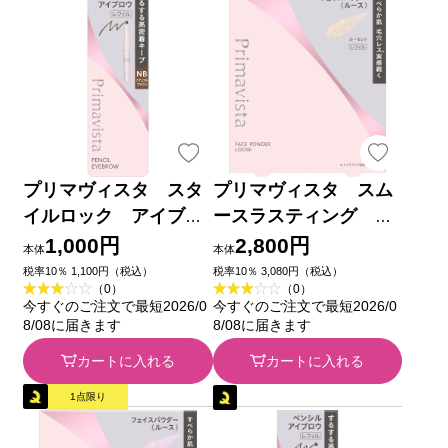
プリマヴィスタ スタ
プリマヴィスタ スム
イルロック アイブロ
ースラスティング ル
ウ ペンシル ＮＢ
ースパウダー レフィ
1,000円
2,800円
本体
本体
０．１８ｇ 花王ソフィ
ル １２．５ｇ 花王ソ
税率10％ 1,100円（税込）
税率10％ 3,080円（税込）
（0）
（0）
ーナ
フィーナ
今すぐのご注文で最短2026/0
今すぐのご注文で最短2026/0
8/08に届きます
8/08に届きます
カートに入れる
カートに入れる
1点限り