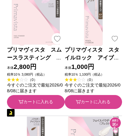
プリマヴィスタ スム
プリマヴィスタ スタ
ースラスティング ル
イルロック アイブロ
ースパウダー レフィ
ウ ペンシル ＧＹ
2,800円
1,000円
本体
本体
ル １２．５ｇ 花王ソ
０．１８ｇ 花王ソフィ
税率10％ 3,080円（税込）
税率10％ 1,100円（税込）
（0）
（0）
フィーナ
ーナ
今すぐのご注文で最短2026/0
今すぐのご注文で最短2026/0
8/08に届きます
8/08に届きます
カートに入れる
カートに入れる