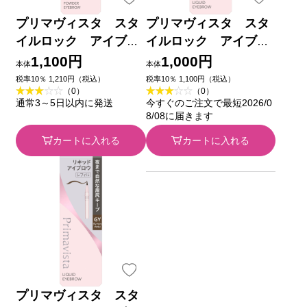
プリマヴィスタ スタ
プリマヴィスタ スタ
イルロック アイブロ
イルロック アイブロ
ウ パウダー ＬＢ
ウ リキッド ＬＢ
1,100円
1,000円
本体
本体
０．２５ｇ 花王ソフィ
０，５ｍｌ 花王ソフィ
税率10％ 1,210円（税込）
税率10％ 1,100円（税込）
（0）
（0）
ーナ
ーナ
通常3～5日以内に発送
今すぐのご注文で最短2026/0
8/08に届きます
カートに入れる
カートに入れる
プリマヴィスタ スタ