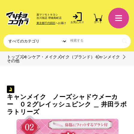
薬マツモトキヨシ
吉川旭店 堺南島町店
お気に入り
カート
東京都千代田区
へお届け
トップ
スキンケア・メイク
メイク（ブランド）
キャンメイク
その他
キャンメイク ノーズシャドウメーカ
ー ０２グレイッシュピンク ＿ 井田ラボ
ラトリーズ