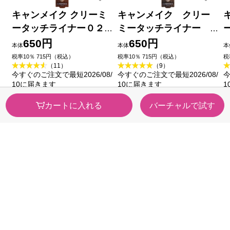
キャンメイク クリーミ
キャンメイク クリー
ータッチライナー０２
ミータッチライナー
ミディアムブラウン ＿
０３ ダークブラウン
650円
650円
本体
本体
本
井田ラボラトリーズ
＿ 井田ラボラトリーズ
税率10％ 715円（税込）
税率10％ 715円（税込）
税
（11）
（9）
今すぐのご注文で最短2026/08/
今すぐのご注文で最短2026/08/
今
10に届きます
10に届きます
1
カートに入れる
バーチャルで試す
カテゴリから探す
医薬品・
健康食品
医薬部外品