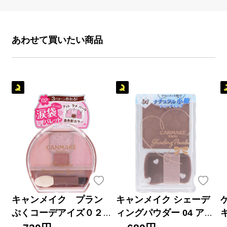
あわせて買いたい商品
キャンメイク プラン
キャンメイク シェーデ
ぷくコーデアイズ０２
ィングパウダー 04 アイ
＿ 井田ラボラトリーズ
スグレーブラウン ＿ 井