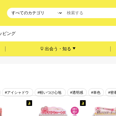
ッピング
出会う・知る
#アイシャドウ
#軽いつけ心地
#透明感
#単色
#密