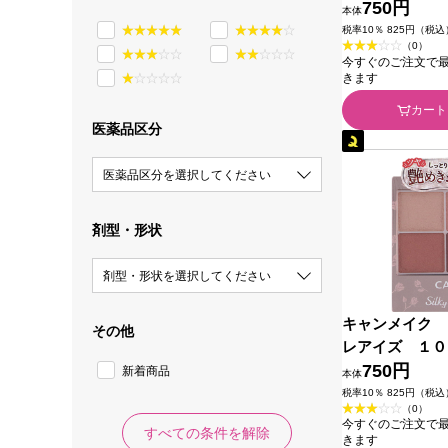
ラトリーズ
750円
本体
税率10％ 825円（税込
（0）
今すぐのご注文で最短2
きます
カート
医薬品区分
医薬品区分を選択してください
剤型・形状
剤型・形状を選択してください
キャンメイク 
その他
レアイズ １０
トリーズ
750円
新着商品
本体
税率10％ 825円（税込
（0）
今すぐのご注文で最短2
すべての条件を解除
きます