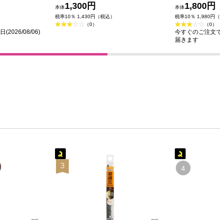
薬部外品)
1,300円
1,800円
本体
本体
税率10％ 1,430円（税込）
税率10％ 1,980円
（0）
（0）
026/08/06)
今すぐのご注文で最短
届きます