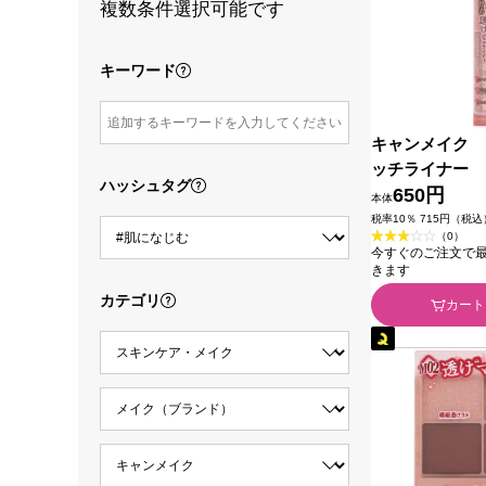
複数条件選択可能です
キーワード
キャンメイク 
ッチライナー 
ハッシュタグ
ｔｈ トゥルー
650円
本体
ラボラトリーズ
税率10％ 715円（税込
（0）
今すぐのご注文で最短2
きます
カテゴリ
カート