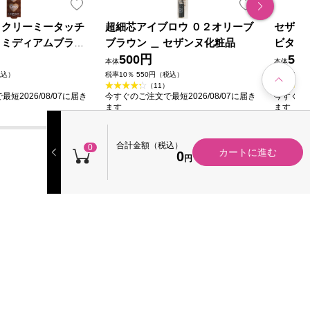
 クリーミータッチ
超細芯アイブロウ ０２オリーブ
セザン
 ミディアムブラウ
ブラウン ＿ セザンヌ化粧品
ビター
ラボラトリーズ
500円
粧品
50
本体
本体
税込）
税率10％ 550円（税込）
税率10％ 
（11）
短2026/08/07に届き
今すぐのご注文で最短2026/08/07に届き
今すぐのご
ます
ます
合計金額（税込）
0
カートに進む
0
円