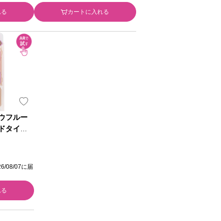
れる
カートに入れる
ウフルー
ドタイ
田ラボラト
/08/07に届
れる