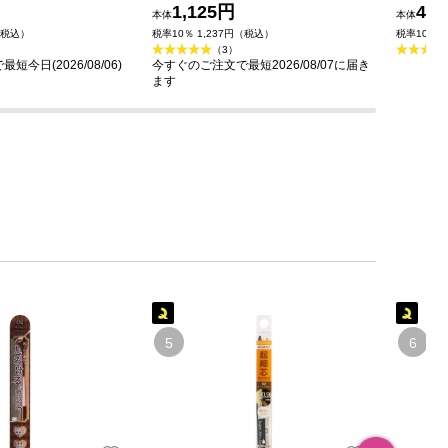
1,125円
49
本体
本体
（税込）
税率10％ 1,237円（税込）
税率10％ 
（3）
今日(2026/08/06)
今すぐのご注文で最短2026/08/07に届き
ます