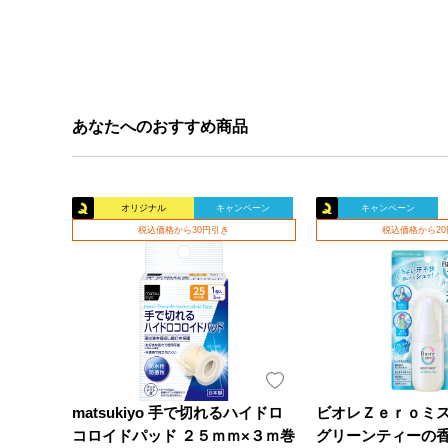
あなたへのおすすめ商品
オリジナル
キャンペーン
キャンペーン
税込価格から30円引き
税込価格から2
matsukiyo 手で切れるハイドロ
ビオレＺｅｒｏミ
コロイドパッド ２５ｍｍ×３ｍ巻
グリーンティーの香