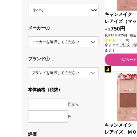
キャンメイク 
レアイズ（マッ
メーカー
2 チャイブリッ
750円
本体
ボラトリーズ
税率10％ 825円（税込
（0）
メーカーを選択してください
今すぐのご注文で最短2
きます
ブランド
カート
ブランドを選択してください
本体価格（税抜）
円から
円
キャンメイク 
レアイズ Ｍ０
評価