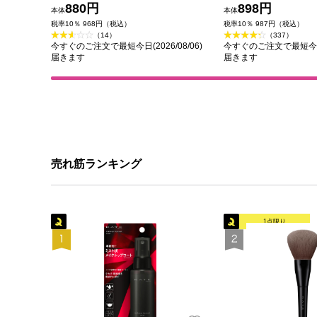
880円
花王
898円
本体
本体
税率10％ 968円（税込）
税率10％ 987円（税込）
（14）
（337）
今すぐのご注文で最短今日(2026/08/06)
今すぐのご注文で最短今日(2
届きます
届きます
売れ筋ランキング
1点限り