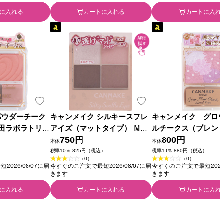
に入れる
カートに入れる
カートに入
パウダーチーク
キャンメイク シルキースフレ
キャンメイク グロ
井田ラボラトリー
アイズ（マットタイプ） Ｍ０
ルチークス（ブレン
７ ＿ 井田ラボラトリーズ
750円
プ） Ｂ０３ ＿ 井
800円
本体
本体
リーズ
）
税率10％ 825円（税込）
税率10％ 880円（税込）
（0）
（0）
026/08/07に届
今すぐのご注文で最短2026/08/07に届
今すぐのご注文で最短2026
きます
きます
に入れる
カートに入れる
カートに入