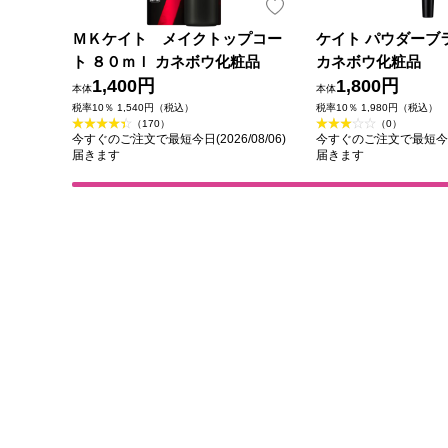
ＭＫケイト メイクトップコー
ケイト パウダーブ
ト ８０ｍｌ カネボウ化粧品
カネボウ化粧品
1,400円
1,800円
本体
本体
税率10％ 1,540円（税込）
税率10％ 1,980円（税込）
（170）
（0）
今すぐのご注文で最短今日(2026/08/06)
今すぐのご注文で最短今日(2
届きます
届きます
カテゴリから探す