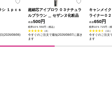
ラシ １ｐｃｓ
超細芯アイブロウ ０３ナチュラ
キャンメイク
ルブラウン ＿ セザンヌ化粧品
ライナー０２
500円
ン ＿ 井田
650円
本体
本体
税率10％ 550円（税込）
税率10％ 715円（
（4）
（11）
026/08/06)
今すぐのご注文で最短2026/08/07に届き
今すぐのご注文で最
ます
ます