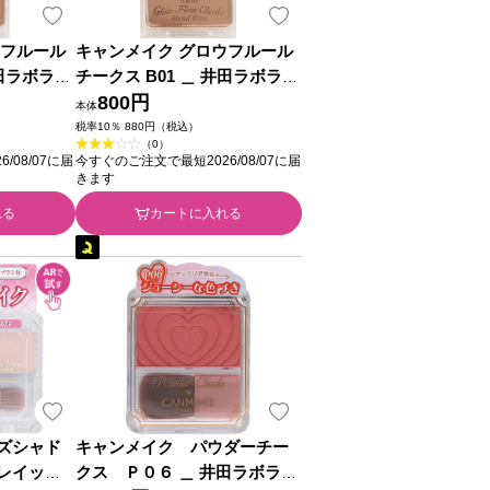
ウフルール
キャンメイク グロウフルール
井田ラボラト
チークス B01 ＿ 井田ラボラト
リーズ
800円
本体
税率10％ 880円（税込）
（0）
/08/07に届
今すぐのご注文で最短2026/08/07に届
きます
れる
カートに入れる
ズシャド
キャンメイク パウダーチー
レイッシ
クス Ｐ０６ ＿ 井田ラボラト