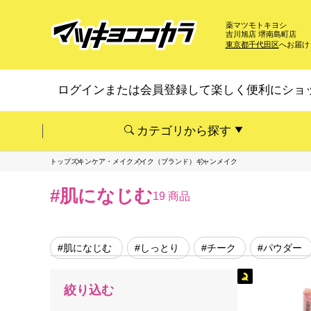
薬マツモトキヨシ
吉川旭店 堺南島町店
東京都千代田区
へお届け
ログインまたは会員登録して楽しく便利にショ
カテゴリから探す
トップ
スキンケア・メイク
メイク（ブランド）
キャンメイク
#肌になじむ
19 商品
#肌になじむ
#しっとり
#チーク
#パウダー
絞り込む