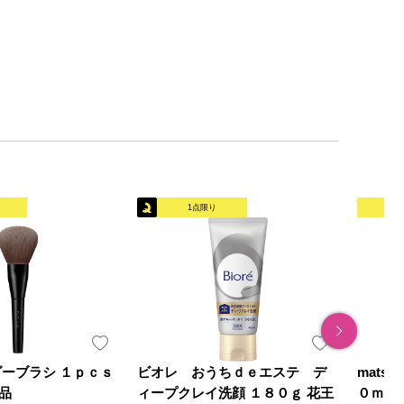
1点限り
オリ
ダーブラシ １ｐｃｓ
ビオレ おうちｄｅエステ デ
mats
品
ィープクレイ洗顔 １８０ｇ 花王
０ｍｌ