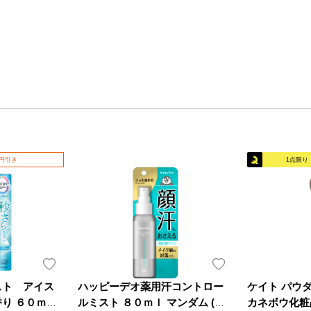
0円引き
1点限り
スト アイス
ハッピーデオ薬用汗コントロー
ケイト パウ
り ６０ｍＬ
ルミスト ８０ｍｌ マンダム (医
カネボウ化粧