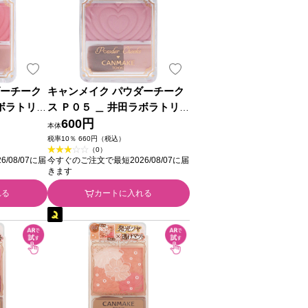
ダーチーク
キャンメイク パウダーチーク
ラボラトリー
ス Ｐ０５ ＿ 井田ラボラトリー
ズ
600円
本体
税率10％ 660円（税込）
（0）
/08/07に届
今すぐのご注文で最短2026/08/07に届
きます
れる
カートに入れる