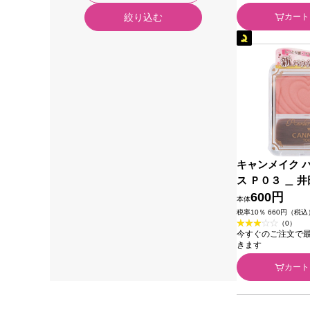
カート
絞り込む
キャンメイク 
ス Ｐ０３ ＿ 
ズ
600円
本体
税率10％ 660円（税込
（0）
今すぐのご注文で最短2
きます
カート