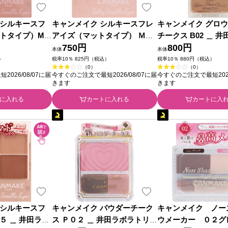
シルキースフ
キャンメイク シルキースフレ
キャンメイク グロ
トタイプ）M0
アイズ（マットタイプ） Ｍ０
チークス B02 ＿ 
ク ＿ 井田ラ
６ ＿ 井田ラボラトリーズ
750円
リーズ
800円
本体
本体
）
税率10％ 825円（税込）
税率10％ 880円（税込）
（0）
（0）
026/08/07に届
今すぐのご注文で最短2026/08/07に届
今すぐのご注文で最短2026
きます
きます
に入れる
カートに入れる
カートに入
シルキースフ
キャンメイク パウダーチーク
キャンメイク ノー
５ ＿ 井田ラボ
ス Ｐ０２ ＿ 井田ラボラトリー
ウメーカー ０２グ