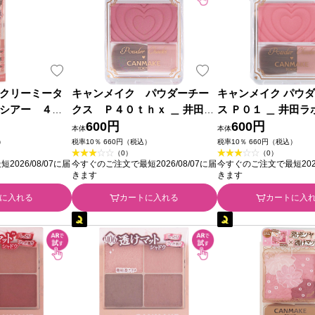
クリーミータ
キャンメイク パウダーチー
キャンメイク パウ
シアー ４０
クス Ｐ４０ｔｈｘ ＿ 井田ラ
ス Ｐ０１ ＿ 井田
レッド ＿ 井田
ボラトリーズ
600円
ズ
600円
本体
本体
）
税率10％ 660円（税込）
税率10％ 660円（税込）
（0）
（0）
026/08/07に届
今すぐのご注文で最短2026/08/07に届
今すぐのご注文で最短2026
きます
きます
に入れる
カートに入れる
カートに入