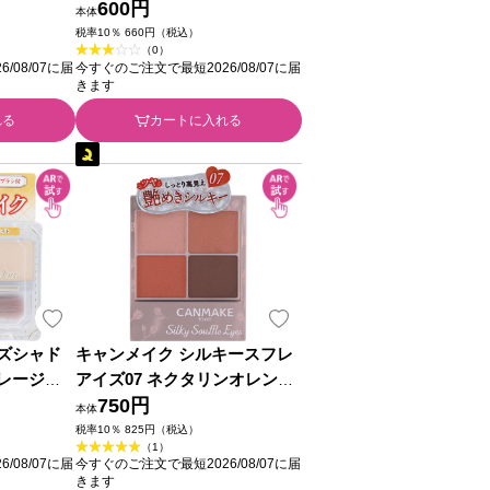
ボラトリー
リーズ
600円
本体
税率10％ 660円（税込）
（0）
/08/07に届
今すぐのご注文で最短2026/08/07に届
きます
れる
カートに入れる
ズシャド
キャンメイク シルキースフレ
レージュ
アイズ07 ネクタリンオレンジ
ボラトリー
＿ 井田ラボラトリーズ
750円
本体
税率10％ 825円（税込）
（1）
/08/07に届
今すぐのご注文で最短2026/08/07に届
きます