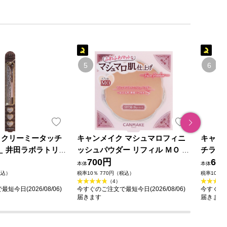
 クリーミータッチ
キャンメイク マシュマロフィニ
キャン
 ＿ 井田ラボラトリー
ッシュパウダー リフィル ＭＯ マ
チライ
ットオークル ＿ 井田ラボラトリ
700円
リーズ
65
本体
本体
ーズ
税込）
税率10％ 770円（税込）
税率10％ 
（4）
今日(2026/08/06)
今すぐのご注文で最短今日(2026/08/06)
今すぐのご
届きます
届きます