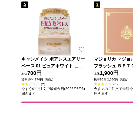
キャンメイク ポアレスエアリー
マジョリカ マジョ
ベース 01 ピュアホワイト ＿ 井
フラッシュ ＢＥ７
田ラボラトリーズ
700円
資生堂
1,900円
本体
本体
税率10％ 770円（税込）
税率10％ 2,090円（税込）
（2）
（0）
今すぐのご注文で最短今日(2026/08/06)
今すぐのご注文で最短今日(2
届きます
届きます