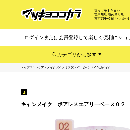
薬マツモトキヨシ
吉川旭店 堺南島町店
東京都千代田区
へお届け
ログインまたは会員登録して楽しく便利にショ
カテゴリから探す
トップ
スキンケア・メイク
メイク（ブランド）
キャンメイク
肌メイク
キャンメイク ポアレスエアリーベース０２ 