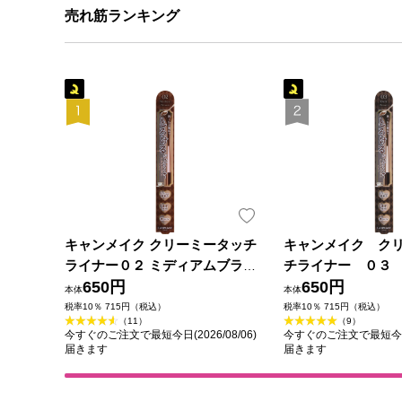
売れ筋ランキング
キャンメイク クリーミータッチ
キャンメイク ク
ライナー０２ ミディアムブラウ
チライナー ０３
ン ＿ 井田ラボラトリーズ
650円
ウン ＿ 井田ラボ
650円
本体
本体
税率10％ 715円（税込）
税率10％ 715円（税込）
（11）
（9）
今すぐのご注文で最短今日(2026/08/06)
今すぐのご注文で最短今日(2
届きます
届きます