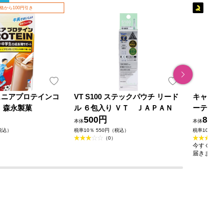
格から100円引き
ュニアプロテインコ
VT S100 ステックパウチ リード
キャン
ｇ 森永製菓
ル ６包入り ＶＴ ＪＡＰＡＮ
ーティ
500円
＿ 井
85
本体
本体
（税込）
税率10％ 550円（税込）
税率10％ 
（0）
今すぐのご
届きます