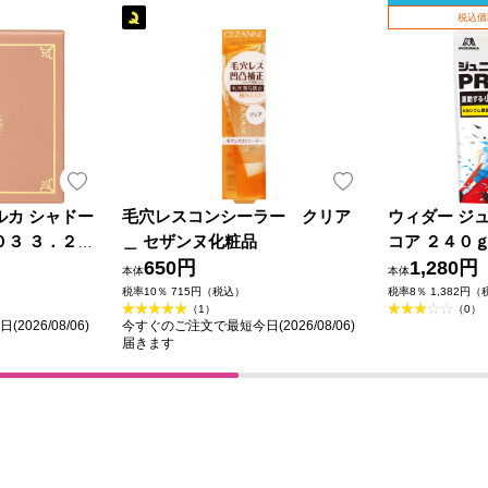
税込価
ルカ シャドー
毛穴レスコンシーラー クリア
ウィダー ジ
０３ ３．２ｇ
＿ セザンヌ化粧品
コア ２４０
650円
1,280円
本体
本体
税率10％ 715円（税込）
税率8％ 1,382円
（1）
（0）
026/08/06)
今すぐのご注文で最短今日(2026/08/06)
届きます