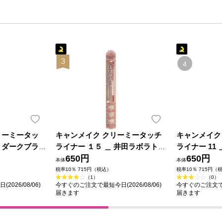
リーミータッ
キャンメイク クリーミータッチ
キャンメイク
 ダークブラ
ライナー １５ ＿ 井田ラボラトリ
ライナー 11
ラトリーズ
ーズ
650円
ズ
650円
本体
本体
税率10％ 715円（税込）
税率10％ 715円（
（1）
（0）
026/08/06)
今すぐのご注文で最短今日(2026/08/06)
今すぐのご注文で最短
届きます
届きます