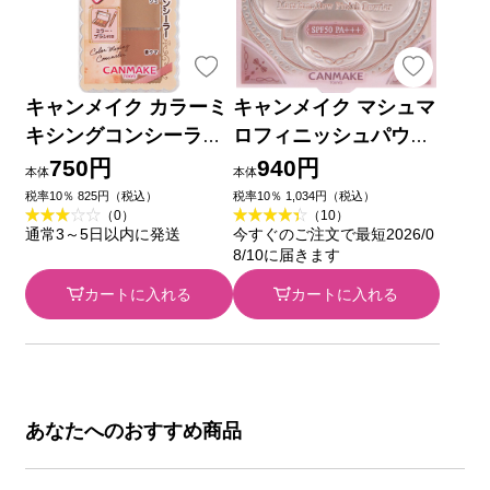
キャンメイク カラーミ
キャンメイク マシュマ
キシングコンシーラー
ロフィニッシュパウダ
０３ オレンジベージュ
ー ＭＢ マットベージ
750円
940円
本体
本体
＿ 井田ラボラトリーズ
ュオークル ＿ 井田ラ
税率10％ 825円（税込）
税率10％ 1,034円（税込）
（0）
（10）
ボラトリーズ
通常3～5日以内に発送
今すぐのご注文で最短2026/0
8/10に届きます
カートに入れる
カートに入れる
あなたへのおすすめ商品