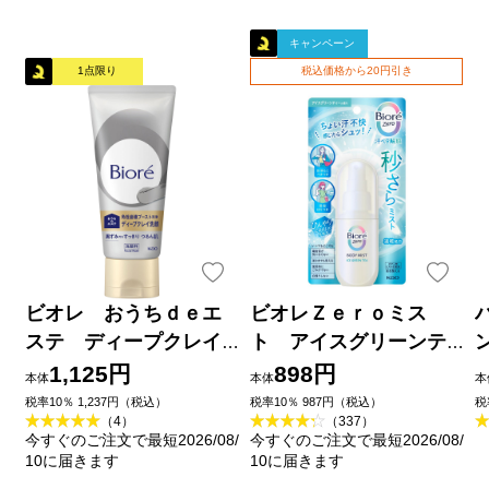
キャンペーン
1点限り
税込価格から20円引き
ビオレ おうちｄｅエ
ビオレＺｅｒｏミス
ステ ディープクレイ
ト アイスグリーンテ
洗顔 １８０ｇ 花王
ィーの香り ６０ｍＬ 花
1,125円
898円
本体
本体
本
王
品
税率10％ 1,237円（税込）
税率10％ 987円（税込）
税
（4）
（337）
今すぐのご注文で最短2026/08/
今すぐのご注文で最短2026/08/
10に届きます
10に届きます