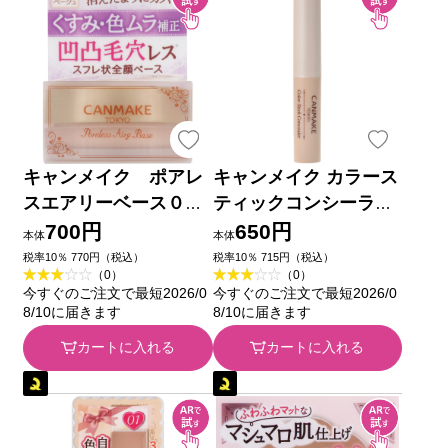
キャンメイク ポアレ
キャンメイク カラース
スエアリーベース０
ティックコンシーラー
２ ナチュラルベージ
０１ ナチュラルベージ
700円
650円
本体
本体
ュ ＿ 井田ラボラトリ
ュ ＿ 井田ラボラトリ
税率10％ 770円（税込）
税率10％ 715円（税込）
（0）
（0）
ーズ
ーズ
今すぐのご注文で最短2026/0
今すぐのご注文で最短2026/0
8/10に届きます
8/10に届きます
カートに入れる
カートに入れる