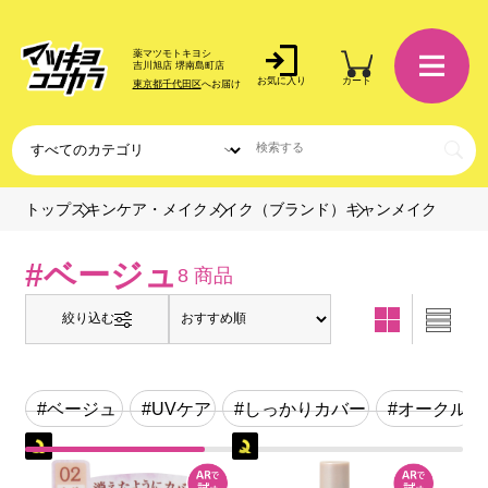
薬マツモトキヨシ
吉川旭店 堺南島町店
お気に入り
カート
東京都千代田区
へお届け
キャンメイク
トップ
スキンケア・メイク
メイク（ブランド）
#ベージュ
8 商品
絞り込む
#ベージュ
#UVケア
#しっかりカバー
#オークル