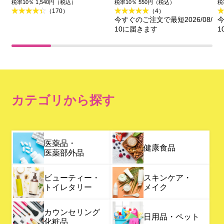
税率10％ 1,540円（税込）
税率10％ 550円（税込）
税
（170）
（4）
今すぐのご注文で最短2026/08/
今
10に届きます
1
カテゴリから探す
医薬品・
健康食品
医薬部外品
ビューティー・
スキンケア・
トイレタリー
メイク
カウンセリング
日用品・ペット
化粧品