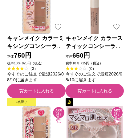
キャンメイク カラーミ
キャンメイク カラース
キシングコンシーラー
ティックコンシーラー
０２ ナチュラルベージ
０２ ベージュオークル
750円
650円
本体
本体
ュ ＿ 井田ラボラトリ
＿ 井田ラボラトリーズ
税率10％ 825円（税込）
税率10％ 715円（税込）
（3）
（0）
ーズ
今すぐのご注文で最短2026/0
今すぐのご注文で最短2026/0
8/10に届きます
8/10に届きます
カートに入れる
カートに入れる
1点限り