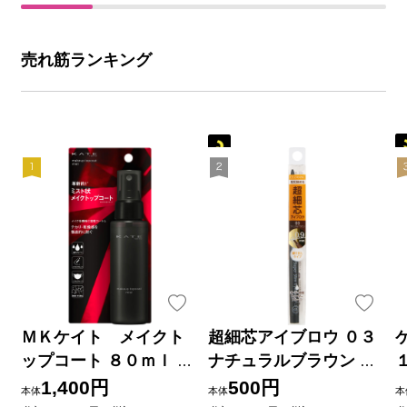
売れ筋ランキング
ＭＫケイト メイクト
超細芯アイブロウ ０３
ップコート ８０ｍｌ カ
ナチュラルブラウン ＿
ネボウ化粧品
セザンヌ化粧品
1,400円
500円
本体
本体
本