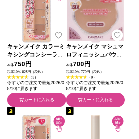
キャンメイク カラーミ
キャンメイク マシュマ
キシングコンシーラー
ロフィニッシュパウダ
０１ ライトベージュ
ー リフィル ＭＢ マッ
750円
700円
本体
本体
＿ 井田ラボラトリーズ
トベージュオークル ＿
税率10％ 825円（税込）
税率10％ 770円（税込）
（3）
（9）
井田ラボラトリーズ
今すぐのご注文で最短2026/0
今すぐのご注文で最短2026/0
8/10に届きます
8/10に届きます
カートに入れる
カートに入れる