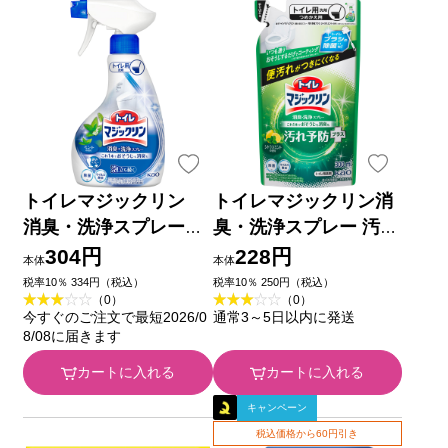
トイレマジックリン
トイレマジックリン消
消臭・洗浄スプレー
臭・洗浄スプレー 汚れ
ミントの香り 本体 ３
予防プラス シトラスミ
304円
228円
本体
本体
５０ｍｌ 花王
ントの香り つめかえ用
税率10％ 334円（税込）
税率10％ 250円（税込）
（0）
（0）
３００ｍｌ 花王
今すぐのご注文で最短2026/0
通常3～5日以内に発送
8/08に届きます
カートに入れる
カートに入れる
キャンペーン
税込価格から60円引き