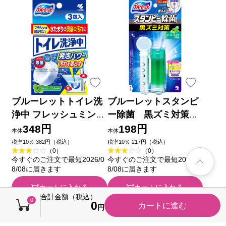
ブルーレットトイレ洗
ブルーレットスタンピ
浄中 フレッシュミント
ー除菌 黒ズミ対策
の香り ３錠入り 小林
スーパーミントの香り
348円
198円
本体
本体
製薬
２８ｇ 小林製薬
税率10％ 382円（税込）
税率10％ 217円（税込）
（0）
（0）
今すぐのご注文で最短2026/0
今すぐのご注文で最短2026/0
8/08に届きます
8/08に届きます
カートに入れる
カートに入れる
合計金額（税込）
0
0
カートに進む
キャンペーン
キャンペーン
円
税込価格から100円引き
税込価格から30円引き