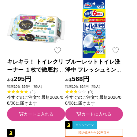
キレキラ！ トイレクリ
ブルーレットトイレ洗
ーナー １枚で徹底おそ
浄中 フレッシュミント
うじシート シトラスミ
の香り ６錠 小林製薬
295円
568円
本体
本体
ント つめかえ用 １０
税率10％ 324円（税込）
税率10％ 624円（税込）
（1）
（0）
枚×２Ｐ 大王製紙
今すぐのご注文で最短2026/0
今すぐのご注文で最短2026/0
8/08に届きます
8/08に届きます
カートに入れる
カートに入れる
キャンペーン
税込価格から60円引き