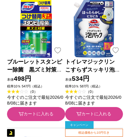
ブルーレットスタンピ
トイレマジックリン
ー除菌 黒ズミ対策つ
こすらずスッキリ泡パ
け替用 スーパーミン
ック ウォーターミン
498円
534円
本体
本体
トの香り ８４ｇ 小林
トの香り つめかえ用
税率10％ 547円（税込）
税率10％ 587円（税込）
（0）
（0）
製薬
６６０ｍｌ 花王
今すぐのご注文で最短2026/0
今すぐのご注文で最短2026/0
8/08に届きます
8/08に届きます
カートに入れる
カートに入れる
キャンペーン
税込価格から10円引き