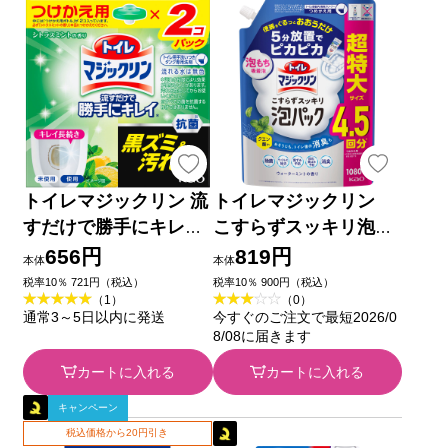
トイレマジックリン 流
トイレマジックリン
すだけで勝手にキレイ
こすらずスッキリ泡パ
シトラスミントの香り
ック ウォーターミン
656円
819円
本体
本体
替 詰替用 １６０Ｇ 花
トの香り つめかえ用
税率10％ 721円（税込）
税率10％ 900円（税込）
（1）
（0）
王
１０８０ｍｌ 花王
通常3～5日以内に発送
今すぐのご注文で最短2026/0
8/08に届きます
カートに入れる
カートに入れる
キャンペーン
税込価格から20円引き