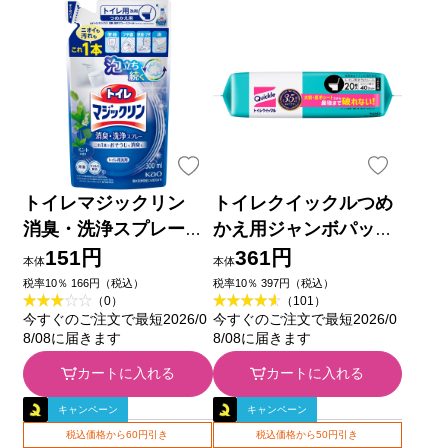
トイレマジックリン
トイレクイックルつめ
消臭・洗浄スプレー
かえ用ジャンボパック
ミントの香り つめか
２０マイ 花王
151円
361円
本体
本体
え用 ３００ｍｌ 花王
税率10％ 166円（税込）
税率10％ 397円（税込）
（0）
（101）
今すぐのご注文で最短2026/0
今すぐのご注文で最短2026/0
8/08に届きます
8/08に届きます
カートに入れる
カートに入れる
キャンペーン
キャンペーン
税込価格から60円引き
税込価格から50円引き