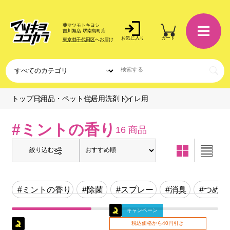
薬マツモトキヨシ
吉川旭店 堺南島町店
お気に入り
カート
東京都千代田区
へお届け
トイレ用
トップ
日用品・ペット
住居用洗剤
#ミントの香り
16 商品
絞り込む
#ミントの香り
#除菌
#スプレー
#消臭
#つめか
キャンペーン
税込価格から40円引き