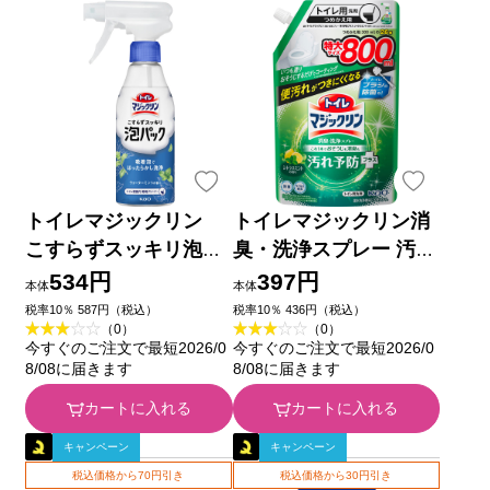
トイレマジックリン
トイレマジックリン消
こすらずスッキリ泡パ
臭・洗浄スプレー 汚れ
ック ウォーターミン
予防プラス シトラスミ
534円
397円
本体
本体
トの香り 本体 ３００
ントの香り つめかえ用
税率10％ 587円（税込）
税率10％ 436円（税込）
（0）
（0）
ｍｌ 花王
８００ｍｌ 花王
今すぐのご注文で最短2026/0
今すぐのご注文で最短2026/0
8/08に届きます
8/08に届きます
カートに入れる
カートに入れる
キャンペーン
キャンペーン
税込価格から70円引き
税込価格から30円引き