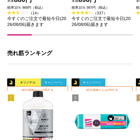
本体
本体
本
王
品
税率10％ 968円（税込）
税率10％ 987円（税込）
税
（14）
（337）
今すぐのご注文で最短今日(20
今すぐのご注文で最短今日(20
26/08/06)届きます
26/08/06)届きます
売れ筋ランキング
オリジナル
キャンペーン
キャンペーン
税込価格から10円引き
税込価格から40円引き