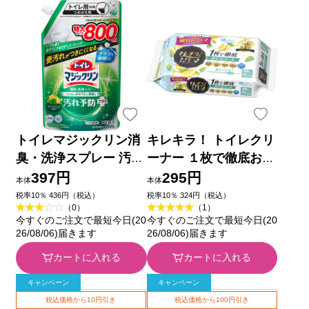
トイレマジックリン消
キレキラ！ トイレクリ
臭・洗浄スプレー 汚れ
ーナー １枚で徹底おそ
予防プラス シトラスミ
うじシート シトラスミ
397円
295円
本体
本体
ントの香り つめかえ用
ント つめかえ用 １０
税率10％ 436円（税込）
税率10％ 324円（税込）
（0）
（1）
８００ｍｌ 花王
枚×２Ｐ 大王製紙
今すぐのご注文で最短今日(20
今すぐのご注文で最短今日(20
26/08/06)届きます
26/08/06)届きます
カートに入れる
カートに入れる
キャンペーン
キャンペーン
税込価格から10円引き
税込価格から100円引き