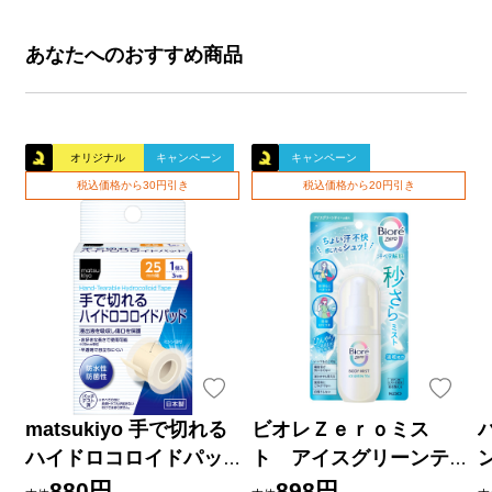
あなたへのおすすめ商品
オリジナル
キャンペーン
キャンペーン
税込価格から30円引き
税込価格から20円引き
matsukiyo 手で切れる
ビオレＺｅｒｏミス
ハイドロコロイドパッ
ト アイスグリーンテ
ド ２５ｍｍ×３ｍ巻
ィーの香り ６０ｍＬ 花
880円
898円