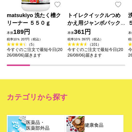
matsukiyo 洗たく槽ク
トイレクイックルつめ
リーナー ５５０ｇ
かえ用ジャンボパック
２０マイ 花王
189円
361円
本体
本体
本
税率10％ 207円（税込）
税率10％ 397円（税込）
税
（5）
（101）
今すぐのご注文で最短今日(20
今すぐのご注文で最短今日(20
今
26/08/06)届きます
26/08/06)届きます
2
カテゴリから探す
医薬品・
健康食品
医薬部外品