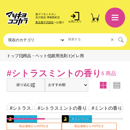
薬マツモトキヨシ
吉川旭店 堺南島町店
お気に入り
カート
東京都千代田区
へお届け
×
トイレ用
トップ
日用品・ペット
住居用洗剤
#シトラスミントの香り
5 商品
絞り込む
#シトラス
#シトラスミントの香り
#ミントの香り
キャンペーン
キャンペーン
税込価格から50円引き
税込価格から70円引き