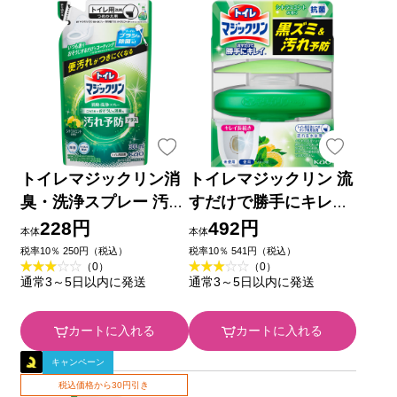
トイレマジックリン消
トイレマジックリン 流
臭・洗浄スプレー 汚れ
すだけで勝手にキレイ
予防プラス シトラスミ
シトラスミントの香り
228円
492円
本体
本体
ントの香り つめかえ用
本体 ８０Ｇ 花王
税率10％ 250円（税込）
税率10％ 541円（税込）
（0）
（0）
３００ｍｌ 花王
通常3～5日以内に発送
通常3～5日以内に発送
カートに入れる
カートに入れる
キャンペーン
税込価格から30円引き