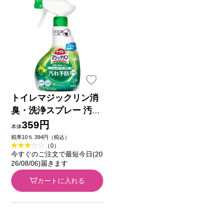
トイレマジックリン消
臭・洗浄スプレー 汚れ
予防プラス シトラスミ
359円
本体
ントの香り 本体 ３５
税率10％ 394円（税込）
（0）
０ｍｌ 花王
今すぐのご注文で最短今日(20
26/08/06)届きます
カートに入れる