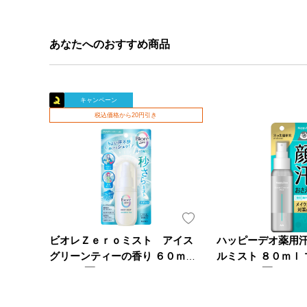
あなたへのおすすめ商品
キャンペーン
税込価格から20円引き
ビオレＺｅｒｏミスト アイス
ハッピーデオ薬用
グリーンティーの香り ６０ｍＬ
ルミスト ８０ｍｌ 
花王
898円
薬部外品)
1,300円
本体
本体
税率10％ 987円（税込）
税率10％ 1,430円（税込）
（337）
（0）