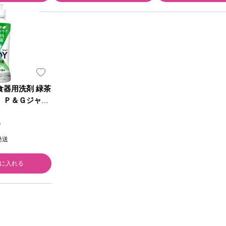
食器用洗剤 緑茶
ｌ Ｐ＆Ｇジャパ
）
発送
に入れる