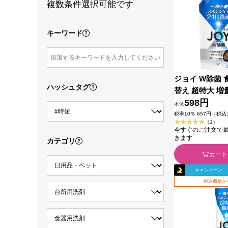
複数条件選択可能です
キーワード
ジョイ W除菌 
ハッシュタグ
替え 超特大 増
Ｐ＆Ｇジャパン
598円
本体
税率10％ 657円（税込
（1）
今すぐのご注文で最短2
きます
カテゴリ
カート
キャンペーン
税込価格か