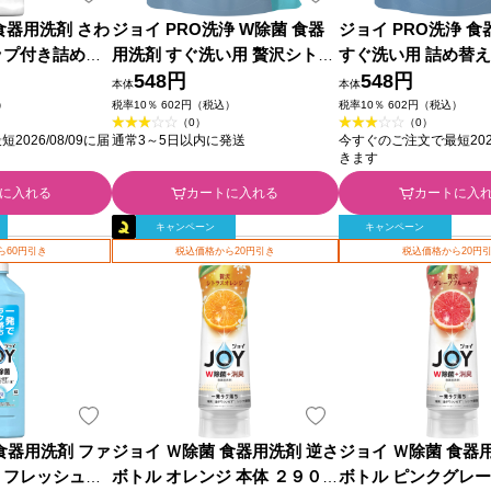
食器用洗剤 さわ
ジョイ PRO洗浄 W除菌 食器
ジョイ PRO洗浄 
ップ付き詰め替
用洗剤 すぐ洗い用 贅沢シトラ
すぐ洗い用 詰め替え
 Ｐ＆Ｇジャパン
スオレンジの香り 詰め替え 特
548円
０ｍｌ Ｐ＆Ｇジャ
548円
本体
本体
大 ６５０ｍｌ Ｐ＆Ｇジャパン
）
税率10％ 602円（税込）
税率10％ 602円（税込）
（0）
（0）
026/08/09に届
通常3～5日以内に発送
今すぐのご注文で最短2026
きます
に入れる
カートに入れる
カートに入
キャンペーン
キャンペーン
ら60円引き
税込価格から20円引き
税込価格から20円
食器用洗剤 ファ
ジョイ Ｗ除菌 食器用洗剤 逆さ
ジョイ Ｗ除菌 食器
 フレッシュク
ボトル オレンジ 本体 ２９０ｍ
ボトル ピンクグレ