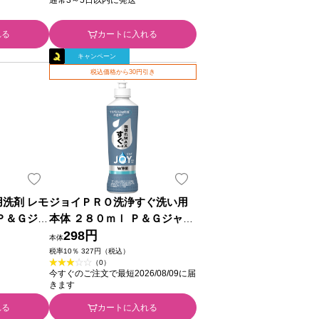
れる
カートに入れる
キャンペーン
税込価格から30円引き
用洗剤 レモ
ジョイＰＲＯ洗浄すぐ洗い用
 Ｐ＆Ｇジャ
本体 ２８０ｍｌ Ｐ＆Ｇジャパ
ン
298円
本体
税率10％ 327円（税込）
（0）
今すぐのご注文で最短2026/08/09に届
きます
れる
カートに入れる