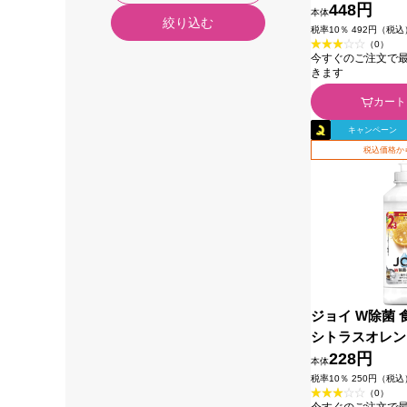
リーン 詰め替え
448円
本体
絞り込む
＆Ｇジャパン
税率10％ 492円（税込
（0）
今すぐのご注文で最短2
きます
カート
キャンペーン
税込価格か
ジョイ W除菌 
シトラスオレン
き詰め替え ３
228円
本体
ジャパン
税率10％ 250円（税込
（0）
今すぐのご注文で最短2