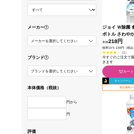
ジョイ Ｗ除菌 
メーカー
ボトル さわやか
０ｍｌ Ｐ＆Ｇ
218円
メーカーを選択してください
本体
税率10％ 239円（税込
（1）
ブランド
今すぐのご注文で最短2
きます
ブランドを選択してください
カート
キャンペーン
本体価格（税抜）
税込価格か
円から
円
評価