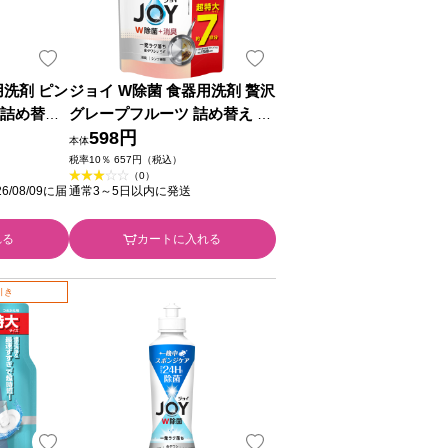
用洗剤 ピン
ジョイ W除菌 食器用洗剤 贅沢
 詰め替え
グレープフルーツ 詰め替え 超
ジャパン
特大 ９１０ｍｌ Ｐ＆Ｇジャパ
598円
本体
ン
税率10％ 657円（税込）
（0）
/08/09に届
通常3～5日以内に発送
れる
カートに入れる
引き