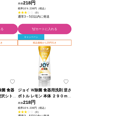
 Ｐ＆Ｇジャ
レッシュクリーン 本体 ２９０
218円
本体
ｍｌ Ｐ＆Ｇジャパン
税率10％ 239円（税込）
（0）
通常3～5日以内に発送
れる
カートに入れる
キャンペーン
引き
税込価格から20円引き
除菌 食器
ジョイ Ｗ除菌 食器用洗剤 逆さ
贅沢シトラ
ボトル レモン 本体 ２９０ｍｌ
体 ２８０
Ｐ＆Ｇジャパン
218円
本体
税率10％ 239円（税込）
（0）
通常3～5日以内に発送