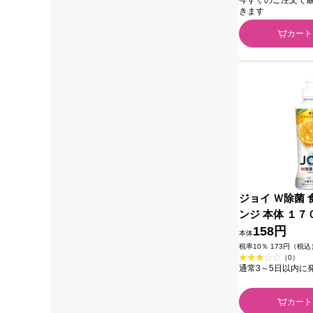
きます
カート
ジョイ Ｗ除菌 
ンジ 本体 １７
ャパン
158円
本体
税率10％ 173円（税込
（0）
通常3～5日以内に
カート