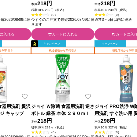
 ６７０ｍｌ Ｐ
ｌ Ｐ＆Ｇジャパン
218円
ツ 本体 ２９０ｍｌ
218円
本体
本体
パン
）
税率10％ 239円（税込）
税率10％ 239円（税込）
（0）
（0）
026/08/09に届
今すぐのご注文で最短2026/08/09に届
通常3～5日以内に発送
きます
に入れる
カートに入れる
カートに入
キャンペーン
キャンペーン
ら20円引き
税込価格から20円引き
税込価格から30円
食器用洗剤 贅沢
ジョイ Ｗ除菌 食器用洗剤 逆さ
ジョイ PRO洗浄 W
ジ キャップ付
ボトル 緑茶 本体 ２９０ｍｌ
用洗剤 すぐ洗い用 
００ｍＬ Ｐ＆Ｇ
Ｐ＆Ｇジャパン
218円
スオレンジの香り 本
298円
本体
本体
ｍｌ Ｐ＆Ｇジャパン
）
税率10％ 239円（税込）
税率10％ 327円（税込）
（0）
（0）
026/08/09に届
今すぐのご注文で最短2026/08/09に届
通常3～5日以内に発送