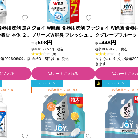
食器用洗剤 逆さ
ジョイ Ｗ除菌 食器用洗剤 ファ
ジョイ Ｗ除菌 食器
微香 本体 ２９
ブリーズＷ消臭 フレッシュク
クグレープフルーツ
ジャパン
リーン 詰め替え 超特大 ９１０
598円
６７０ｍｌ Ｐ＆Ｇ
448円
本体
本体
ｍｌ Ｐ＆Ｇジャパン
）
税率10％ 657円（税込）
税率10％ 492円（税込）
（0）
（0）
026/08/09に届
通常3～5日以内に発送
今すぐのご注文で最短2026
きます
に入れる
カートに入れる
カートに入
キャンペーン
キャンペーン
ら20円引き
税込価格から100円引き
税込価格から100円