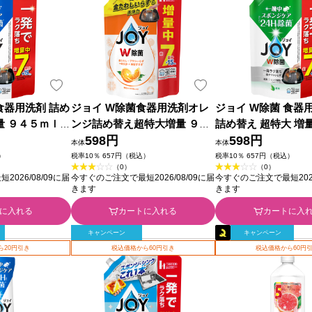
食器用洗剤 詰め
ジョイ W除菌食器用洗剤オレ
ジョイ W除菌 食器
量 ９４５ｍｌ
ンジ詰め替え超特大増量 ９４
詰め替え 超特大 増
５ｍｌ Ｐ＆Ｇジャパン
598円
ｌ Ｐ＆Ｇジャパン
598円
本体
本体
）
税率10％ 657円（税込）
税率10％ 657円（税込）
（0）
（0）
026/08/09に届
今すぐのご注文で最短2026/08/09に届
今すぐのご注文で最短2026
きます
きます
に入れる
カートに入れる
カートに入
キャンペーン
キャンペーン
ら20円引き
税込価格から60円引き
税込価格から60円