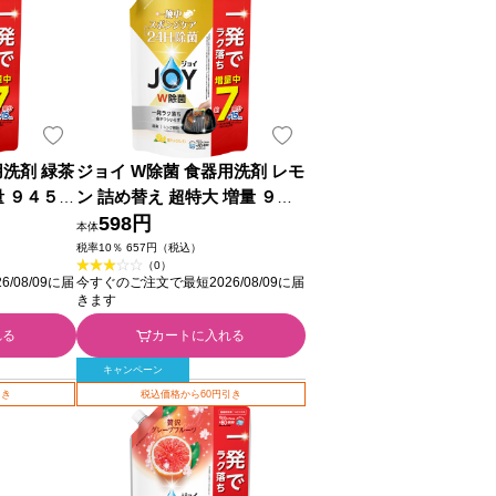
用洗剤 緑茶
ジョイ W除菌 食器用洗剤 レモ
量 ９４５ｍ
ン 詰め替え 超特大 増量 ９４
５ｍｌ Ｐ＆Ｇジャパン
598円
本体
税率10％ 657円（税込）
（0）
/08/09に届
今すぐのご注文で最短2026/08/09に届
きます
れる
カートに入れる
キャンペーン
引き
税込価格から60円引き