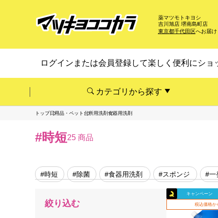
薬マツモトキヨシ
吉川旭店 堺南島町店
東京都千代田区
へお届け
ログインまたは会員登録して楽しく便利にショ
カテゴリから探す
トップ
日用品・ペット
台所用洗剤
食器用洗剤
#時短
25 商品
#時短
#除菌
#食器用洗剤
#スポンジ
#一
キャンペーン
絞り込む
税込価格か