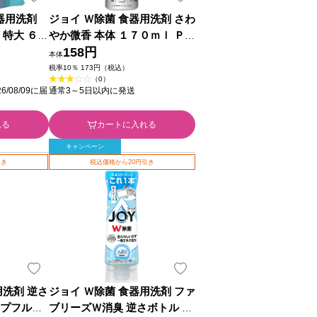
食器用洗剤
ジョイ Ｗ除菌 食器用洗剤 さわ
 特大 ６５
やか微香 本体 １７０ｍｌ Ｐ＆
パン
Ｇジャパン
158円
本体
税率10％ 173円（税込）
（0）
/08/09に届
通常3～5日以内に発送
れる
カートに入れる
キャンペーン
引き
税込価格から20円引き
用洗剤 逆さ
ジョイ Ｗ除菌 食器用洗剤 ファ
ープフルー
ブリーズＷ消臭 逆さボトル フ