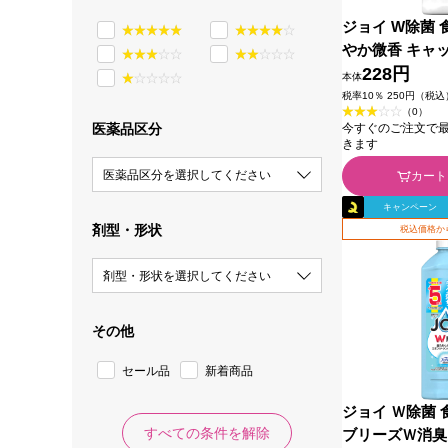
ジョイ W除菌 
やか微香 キャ
え ３００ｍＬ
228円
本体
税率10％ 250円（税込
（0）
今すぐのご注文で最短2
医薬品区分
きます
医薬品区分を選択してください
カート
キャンペーン
剤型・形状
税込価格か
剤型・形状を選択してください
その他
セール品
新着商品
ジョイ Ｗ除菌 
すべての条件を解除
ブリーズＷ消臭