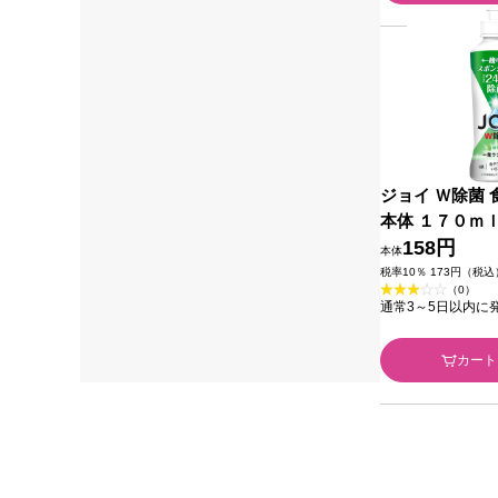
ジョイ Ｗ除菌 
本体 １７０ｍ
ン
158円
本体
税率10％ 173円（税込
（0）
通常3～5日以内に
カート