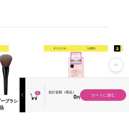
オリジナル
1点限り
合計金額（税込）
0
カートに進む
0
円
ダーブラシ １ｐｃｓ
matsukiyo セラミド化粧水 ５０
mats
品
０ｍｌ
１６０
498円
23
本体
本体
（税込）
税率10％ 547円（税込）
税率10％ 
（19）