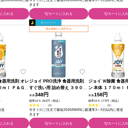
きます
に入れる
カートに入れる
カートに入
キャンペーン
税込価格から20円引き
食器用洗剤 オレ
ジョイ PRO洗浄 食器用洗剤
ジョイ Ｗ除菌 食器
０ｍｌ Ｐ＆Ｇジ
すぐ洗い用 詰め替え ３９０ｍ
ン 本体 １７０ｍｌ
ｌ Ｐ＆Ｇジャパン
348円
パン
158円
本体
本体
）
税率10％ 382円（税込）
税率10％ 173円（税込）
（0）
（0）
発送
今すぐのご注文で最短2026/08/09に届
通常3～5日以内に発送
きます
に入れる
カートに入れる
カートに入