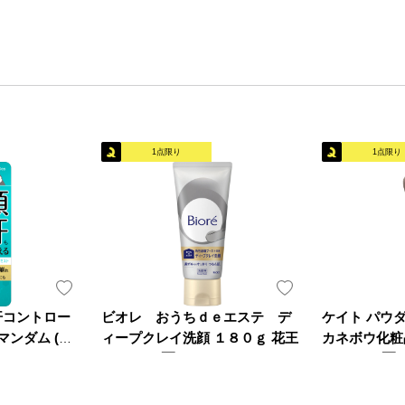
1点限り
1点限り
汗コントロー
ビオレ おうちｄｅエステ デ
ケイト パウ
マンダム (医
ィープクレイ洗顔 １８０ｇ 花王
カネボウ化粧
1,125円
1,800円
本体
本体
税率10％ 1,237円（税込）
税率10％ 1,980円
（4）
（0）