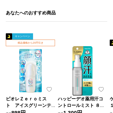
あなたへのおすすめ商品
キャンペーン
税込価格から20円引き
ビオレＺｅｒｏミス
ハッピーデオ薬用汗コ
ト アイスグリーンテ
ントロールミスト ８０
ィーの香り ６０ｍＬ 花
ｍｌ マンダム (医薬部外
898円
1,300円