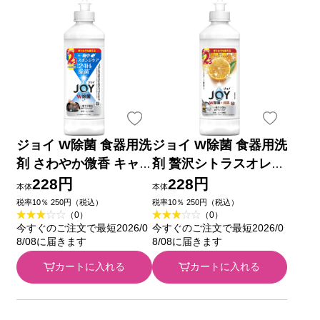
ジョイ W除菌 食器用洗
ジョイ W除菌 食器用洗
剤 さわやか微香 キャ
剤 贅沢シトラスオレン
ップ付き詰め替え ３０
ジ キャップ付き詰め替
228円
228円
本体
本体
０ｍＬ Ｐ＆Ｇジャパン
え ３００ｍＬ Ｐ＆Ｇ
税率10％ 250円（税込）
税率10％ 250円（税込）
（0）
（0）
ジャパン
今すぐのご注文で最短2026/0
今すぐのご注文で最短2026/0
8/08に届きます
8/08に届きます
カートに入れる
カートに入れる