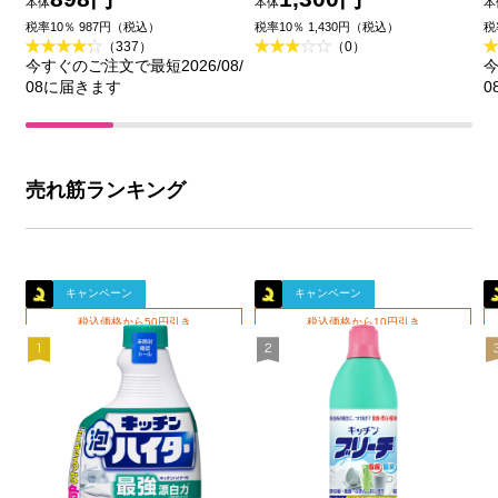
本体
本体
本
王
品)
税率10％ 987円（税込）
税率10％ 1,430円（税込）
税
（337）
（0）
今すぐのご注文で最短2026/08/
今
08に届きます
0
売れ筋ランキング
キャンペーン
キャンペーン
税込価格から50円引き
税込価格から10円引き