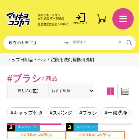
薬マツモトキヨシ
吉川旭店 堺南島町店
お気に入り
カート
東京都千代田区
へお届け
×
食器用洗剤
トップ
日用品・ペット
台所用洗剤
#ブラシ
2 商品
絞り込む
#キャップ付き
#スポンジ
#ブラシ
#一発洗浄
#
キャンペーン
キャンペーン
税込価格から20円引き
税込価格から20円引き