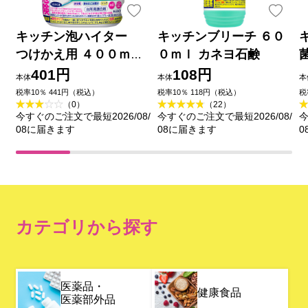
キッチン泡ハイター
キッチンブリーチ ６０
つけかえ用 ４００ｍｌ
０ｍｌ カネヨ石鹸
花王
401円
108円
本体
本体
本
税率10％ 441円（税込）
税率10％ 118円（税込）
税
（0）
（22）
今すぐのご注文で最短2026/08/
今すぐのご注文で最短2026/08/
今
08に届きます
08に届きます
0
カテゴリから探す
医薬品・
健康食品
医薬部外品