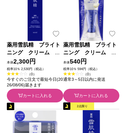
薬用雪肌精 ブライト
薬用雪肌精 ブライト
ニング クリーム ウ
ニング クリーム ウ
ォッシュ １３０ｇ コ
ォッシュ ２０ｇ コー
2,300円
540円
本体
本体
ーセー (医薬部外品)
セー (医薬部外品)
税率10％ 2,530円（税込）
税率10％ 594円（税込）
（0）
（0）
今すぐのご注文で最短今日(20
通常3～5日以内に発送
26/08/06)届きます
カートに入れる
カートに入れる
2点限り