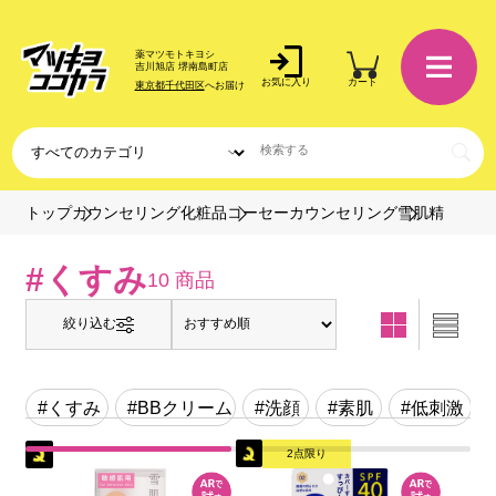
薬マツモトキヨシ
吉川旭店 堺南島町店
お気に入り
カート
東京都千代田区
へお届け
雪肌精
トップ
カウンセリング化粧品
コーセーカウンセリング
#くすみ
10 商品
絞り込む
#くすみ
#BBクリーム
#洗顔
#素肌
#低刺激
2点限り