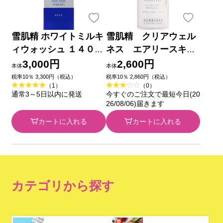
雪肌精 ホワイトミルキ
雪肌精 クリアウェル
ィウォッシュ １４０ｍ
ネス エアリースキン
ｌ コーセー
ヴェール ＢＢエッセ
3,000円
2,600円
本体
本体
ンス ０２ 普通の明
税率10％ 3,300円（税込）
税率10％ 2,860円（税込）
（1）
（0）
るさの自然な色 ３０ｍ
通常3～5日以内に発送
今すぐのご注文で最短今日(20
Ｌ コーセー
26/08/06)届きます
カートに入れる
カートに入れる
カテゴリから探す