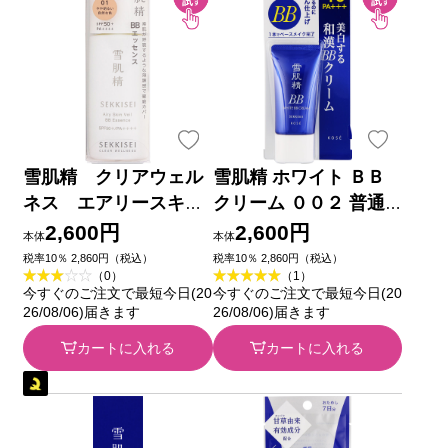
雪肌精 クリアウェル
雪肌精 ホワイト ＢＢ
ネス エアリースキン
クリーム ００２ 普通
ヴェール ＢＢエッセ
の明るさの自然な肌色
2,600円
2,600円
本体
本体
ンス ０１ やや明る
３０ｇ コーセー
税率10％ 2,860円（税込）
税率10％ 2,860円（税込）
（0）
（1）
い自然な色 ３０ｍＬ
今すぐのご注文で最短今日(20
今すぐのご注文で最短今日(20
コーセー
26/08/06)届きます
26/08/06)届きます
カートに入れる
カートに入れる