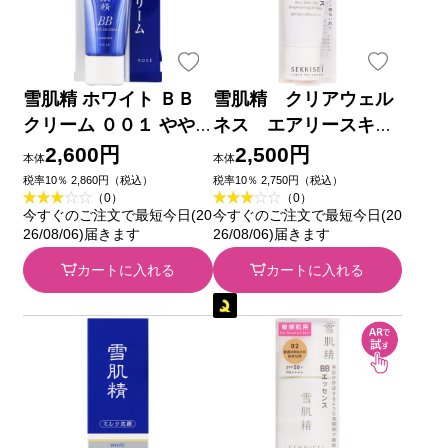
雪肌精 ホワイト ＢＢ
雪肌精 クリアウェル
クリーム ００１ やや
ネス エアリースキン
明るい自然な肌色 ３０
ヴェール ブライトア
2,600円
2,500円
本体
本体
ｇ コーセー
ップＵＶベース ３０ｍ
税率10％ 2,860円（税込）
税率10％ 2,750円（税込）
（0）
（0）
Ｌ コーセー
今すぐのご注文で最短今日(20
今すぐのご注文で最短今日(20
26/08/06)届きます
26/08/06)届きます
カートに入れる
カートに入れる