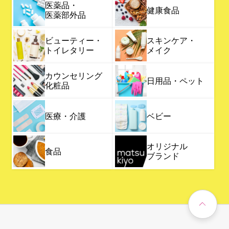
医薬品・
健康食品
医薬部外品
ビューティー・
スキンケア・
トイレタリー
メイク
カウンセリング
日用品・ペット
化粧品
医療・介護
ベビー
オリジナル
食品
ブランド