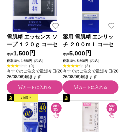
雪肌精 エッセンス ソ
薬用 雪肌精 エンリッ
ープ １２０ｇ コーセ
チ ２００ｍｌ コーセ
ー
ー (医薬部外品)
1,500円
5,000円
本体
本体
税率10％ 1,650円（税込）
税率10％ 5,500円（税込）
（0）
（3）
今すぐのご注文で最短今日(20
今すぐのご注文で最短今日(20
26/08/06)届きます
26/08/06)届きます
カートに入れる
カートに入れる
2点限り