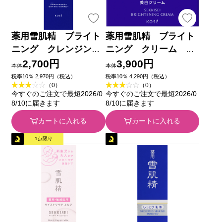
薬用雪肌精 ブライト
薬用雪肌精 ブライト
ニング クレンジン
ニング クリーム
グ オイル １５０ｍＬ
（付けかえ用） ４０ｇ
2,700円
3,900円
本体
本体
コーセー (医薬部外品)
コーセー (医薬部外品)
税率10％ 2,970円（税込）
税率10％ 4,290円（税込）
（0）
（0）
今すぐのご注文で最短2026/0
今すぐのご注文で最短2026/0
8/10に届きます
8/10に届きます
カートに入れる
カートに入れる
1点限り