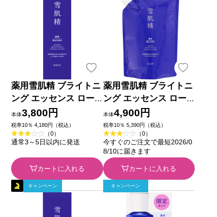
薬用雪肌精 ブライトニ
薬用雪肌精 ブライトニ
ング エッセンス ロー
ング エッセンス ロー
ション ２００ｍＬ コ
ション (つめかえ用) ３
3,800円
4,900円
本体
本体
ーセー (医薬部外品)
１０ｍＬ コーセー (医
税率10％ 4,180円（税込）
税率10％ 5,390円（税込）
（0）
（0）
薬部外品)
通常3～5日以内に発送
今すぐのご注文で最短2026/0
8/10に届きます
カートに入れる
カートに入れる
キャンペーン
キャンペーン