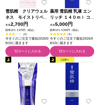
雪肌精 クリアウェル
薬用 雪肌精 乳液 エン
ネス モイストリペ
リッチ １４０ｍｌ コ
ア ミルク １００ｍＬ
ーセー (医薬部外品)
2,700円
5,000円
本体
本体
コーセー (医薬部外品)
税率10％ 2,970円（税込）
税率10％ 5,500円（税込）
（0）
（4）
今すぐのご注文で最短2026/0
今すぐのご注文で最短2026/0
8/10に届きます
8/10に届きます
カートに入れる
カートに入れる
2点限り