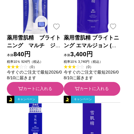
薬用雪肌精 ブライト
薬用雪肌精 ブライトニ
ニング マルチ ジェ
ング エマルジョン (つ
ル １２ｇ コーセー (医
めかえ用) １２０ｍＬ
840円
3,400円
本体
本体
薬部外品)
コーセー (医薬部外品)
税率10％ 924円（税込）
税率10％ 3,740円（税込）
（0）
（0）
今すぐのご注文で最短2026/0
今すぐのご注文で最短2026/0
8/10に届きます
8/10に届きます
カートに入れる
カートに入れる
キャンペーン
キャンペーン