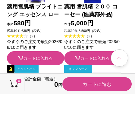
薬用雪肌精 ブライトニ
薬用 雪肌精 ２００ コ
ング エッセンス ロー
ーセー (医薬部外品)
ション ３０ｍＬ コー
580円
5,000円
本体
本体
セー (医薬部外品)
税率10％ 638円（税込）
税率10％ 5,500円（税込）
（2）
（2）
今すぐのご注文で最短2026/0
今すぐのご注文で最短2026/0
8/10に届きます
8/10に届きます
カートに入れる
カートに入れる
キャンペーン
キャンペーン
合計金額（税込）
0
0
カートに進む
円
薬用雪肌精 ブライト
薬用雪肌精 ブライト