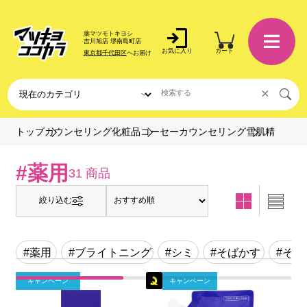
薬マツモトキヨシ
吉川旭店 堺南島町店
お気に入り
カート
東京都千代田区
へお届け
×
雪肌精
トップ
カウンセリング化粧品
コーセーカウンセリング
#薬用
31 商品
絞り込む
#薬用
#ブライトニング
#シミ
#そばかす
#そ
キャンペーン
キャンペーン