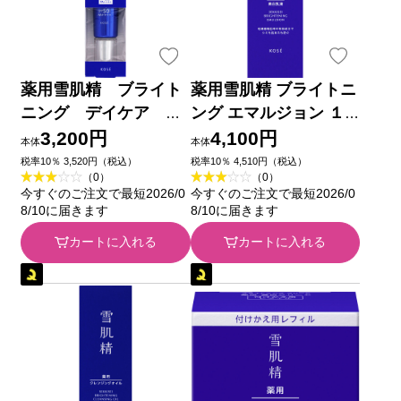
薬用雪肌精 ブライト
薬用雪肌精 ブライトニ
ニング デイケア ア
ング エマルジョン １
ドバンス ３５ｇ コー
４０ｍＬ コーセー (医
3,200円
4,100円
本体
本体
セー (医薬部外品)
薬部外品)
税率10％ 3,520円（税込）
税率10％ 4,510円（税込）
（0）
（0）
今すぐのご注文で最短2026/0
今すぐのご注文で最短2026/0
8/10に届きます
8/10に届きます
カートに入れる
カートに入れる