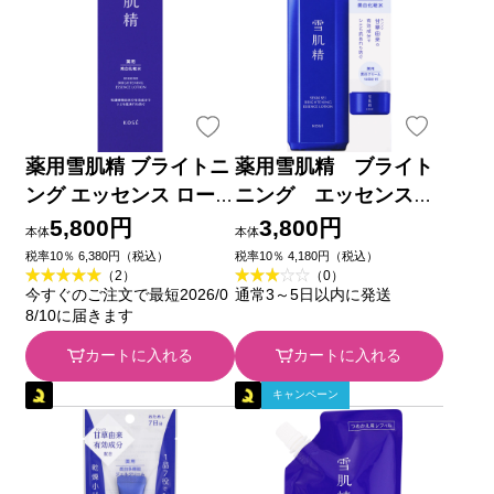
薬用雪肌精 ブライトニ
薬用雪肌精 ブライト
ング エッセンス ロー
ニング エッセンス
ション ３５０ｍＬ コ
ローション キット
5,800円
3,800円
本体
本体
ーセー (医薬部外品)
２ － コーセー (医薬部
税率10％ 6,380円（税込）
税率10％ 4,180円（税込）
（2）
（0）
外品)
今すぐのご注文で最短2026/0
通常3～5日以内に発送
8/10に届きます
カートに入れる
カートに入れる
キャンペーン