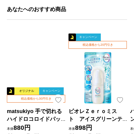
あなたへのおすすめ商品
キャンペーン
税込価格から20円引き
オリジナル
キャンペーン
税込価格から30円引き
matsukiyo 手で切れる
ビオレＺｅｒｏミス
ハイドロコロイドパッ
ト アイスグリーンテ
ド ２５ｍｍ×３ｍ巻
ィーの香り ６０ｍＬ 花
880円
898円
本体
本体
本