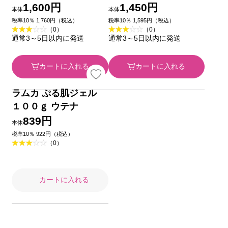
チャージェル ９０ｇ
チャーミルク３ 無香
1,600円
1,450円
本体
本体
カネボウ化粧品
料 １３０ｍｌ カネボ
税率10％ 1,760円（税込）
税率10％ 1,595円（税込）
（0）
（0）
ウ化粧品
通常3～5日以内に発送
通常3～5日以内に発送
カートに入れる
カートに入れる
ラムカ ぷる肌ジェル
１００ｇ ウテナ
839円
本体
税率10％ 922円（税込）
（0）
カートに入れる