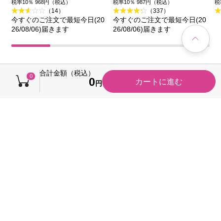
王
品
税率10％ 968円（税込）
税率10％ 987円（税込）
税
（14）
（337）
今すぐのご注文で最短今日(20
今すぐのご注文で最短今日(20
26/08/06)届きます
26/08/06)届きます
売れ筋ランキング
合計金額（税込）
0
0
カートに進む
円
1点限り