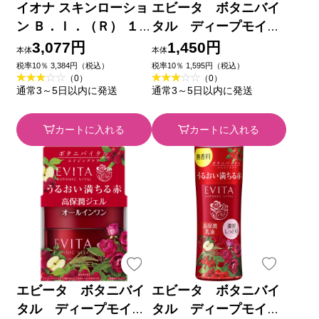
イオナ スキンローショ
エビータ ボタニバイ
ン Ｂ．Ｉ．（Ｒ） １
タル ディープモイス
２０ｍｌ イオナインタ
チャーミルク３ １３０
3,077円
1,450円
本体
本体
ーナショナル
ｍｌ カネボウ化粧品
税率10％ 3,384円（税込）
税率10％ 1,595円（税込）
（0）
（0）
通常3～5日以内に発送
通常3～5日以内に発送
カートに入れる
カートに入れる
エビータ ボタニバイ
エビータ ボタニバイ
タル ディープモイス
タル ディープモイス