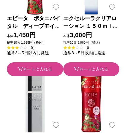
エビータ ボタニバイ
エクセルーラクリアロ
タル ディープモイス
ーション １５０ｍｌ
チャーローション ３
佐藤製薬 (医薬部外品)
1,450円
3,600円
本体
本体
１８０ｍｌ カネボウ化
税率10％ 1,595円（税込）
税率10％ 3,960円（税込）
（0）
（0）
粧品
通常3～5日以内に発送
通常3～5日以内に発送
カートに入れる
カートに入れる