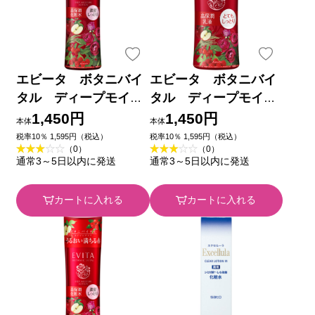
エビータ ボタニバイ
エビータ ボタニバイ
タル ディープモイス
タル ディープモイス
チャーローション３
チャーミルク２ １３０
1,450円
1,450円
本体
本体
無香料 １８０ｍｌ カ
ｍｌ カネボウ化粧品
税率10％ 1,595円（税込）
税率10％ 1,595円（税込）
（0）
（0）
ネボウ化粧品
通常3～5日以内に発送
通常3～5日以内に発送
カートに入れる
カートに入れる