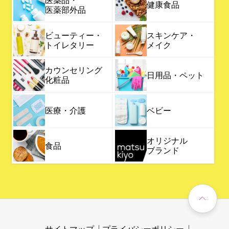
健康食品
医薬部外品
ビューティー・
スキンケア・
トイレタリー
メイク
カウンセリング
日用品・ペット
化粧品
医療・介護
ベビー
オリジナル
食品
ブランド