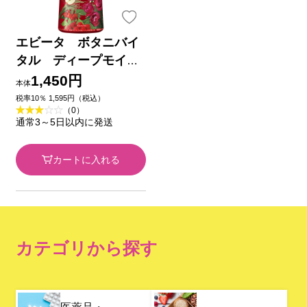
エビータ ボタニバイ
タル ディープモイス
チャーミルク３ 無香
1,450円
本体
料 １３０ｍｌ カネボ
税率10％ 1,595円（税込）
（0）
ウ化粧品
通常3～5日以内に発送
カートに入れる
カテゴリから探す
医薬品・