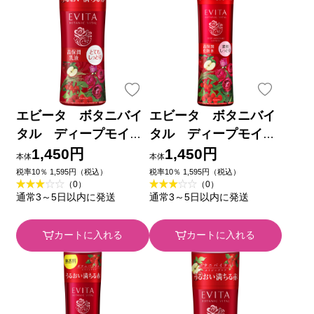
エビータ ボタニバイ
エビータ ボタニバイ
タル ディープモイス
タル ディープモイス
チャーミルク２ １３０
チャーローション ３
1,450円
1,450円
本体
本体
ｍｌ カネボウ化粧品
１８０ｍｌ カネボウ化
税率10％ 1,595円（税込）
税率10％ 1,595円（税込）
（0）
（0）
粧品
通常3～5日以内に発送
通常3～5日以内に発送
カートに入れる
カートに入れる