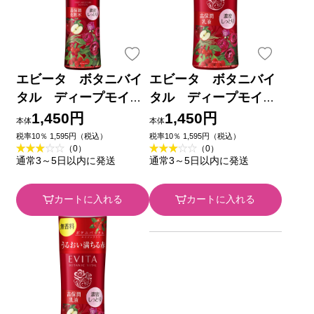
エビータ ボタニバイ
エビータ ボタニバイ
タル ディープモイス
タル ディープモイス
チャーローション３
チャーミルク３ １３０
1,450円
1,450円
本体
本体
無香料 １８０ｍｌ カ
ｍｌ カネボウ化粧品
税率10％ 1,595円（税込）
税率10％ 1,595円（税込）
（0）
（0）
ネボウ化粧品
通常3～5日以内に発送
通常3～5日以内に発送
カートに入れる
カートに入れる