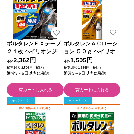
ボルタレンＥＸテープ
ボルタレンＡＣローシ
２１枚 ヘイリオンジャ
ョン ５０ｇ ヘイリオ
パン 【第2類医薬品】
ンジャパン 【第2類医
2,362円
1,505円
本体
本体
薬品】
税率10％ 2,598円（税込）
税率10％ 1,655円（税込）
通常3～5日以内に発送
通常3～5日以内に発送
カートに入れる
カートに入れる
キャンペーン
キャンペーン
税込価格から120円引き
税込価格から90円引き