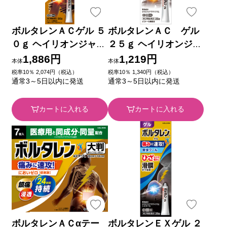
ボルタレンＡＣゲル ５
ボルタレンＡＣ ゲル
０ｇ ヘイリオンジャパ
２５ｇ ヘイリオンジャ
ン 【第2類医薬品】
パン 【第2類医薬品】
1,886円
1,219円
本体
本体
税率10％ 2,074円（税込）
税率10％ 1,340円（税込）
通常3～5日以内に発送
通常3～5日以内に発送
カートに入れる
カートに入れる
ボルタレンＡＣαテー
ボルタレンＥＸゲル ２