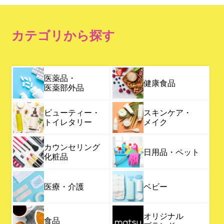
カテゴリから探す
医薬品・
健康食品
医薬部外品
ビューティー・
スキンケア・
トイレタリー
メイク
カウンセリング
日用品・ペット
化粧品
医療・介護
ベビー
オリジナル
食品