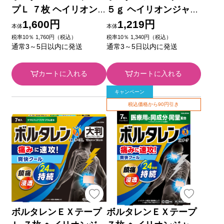
プＬ ７枚 ヘイリオン
５ｇ ヘイリオンジャパ
ジャパン 【第2類医薬
ン 【第2類医薬品】
1,600円
1,219円
本体
本体
品】
税率10％ 1,760円（税込）
税率10％ 1,340円（税込）
通常3～5日以内に発送
通常3～5日以内に発送
カートに入れる
カートに入れる
キャンペーン
税込価格から90円引き
ボルタレンＥＸテープ
ボルタレンＥＸテープ