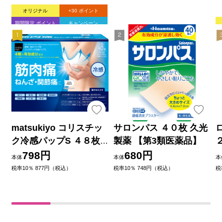
オリジナル
+30 ポイント
期間限定 ポイント
キャンペーン
matsukiyo コリスチッ
サロンパス ４０枚 久光
ク冷感パップS ４８枚
製薬 【第3類医薬品】
【第3類医薬品】
798円
680円
本体
本体
本
税率10％ 877円（税込）
税率10％ 748円（税込）
税