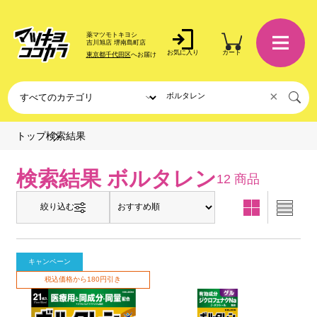
薬マツモトキヨシ
吉川旭店 堺南島町店
お気に入り
カート
東京都千代田区
へお届け
×
検索結果
トップ
検索結果 ボルタレン
12 商品
絞り込む
キャンペーン
税込価格から180円引き