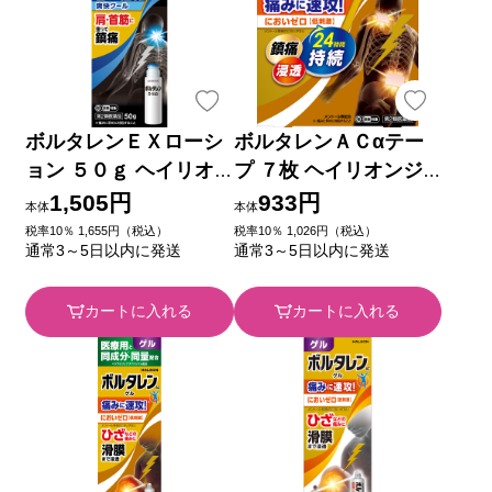
ボルタレンＥＸローシ
ボルタレンＡＣαテー
ョン ５０ｇ ヘイリオ
プ ７枚 ヘイリオンジ
ンジャパン 【第2類医
ャパン 【第2類医薬
1,505円
933円
本体
本体
薬品】
品】
税率10％ 1,655円（税込）
税率10％ 1,026円（税込）
通常3～5日以内に発送
通常3～5日以内に発送
カートに入れる
カートに入れる