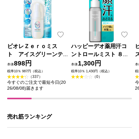
ビオレＺｅｒｏミス
ハッピーデオ薬用汗コ
ト アイスグリーンテ
ントロールミスト ８０
ィーの香り ６０ｍＬ 花
ｍｌ マンダム (医薬部外
898円
1,300円
本体
本体
本
王
品)
税率10％ 987円（税込）
税率10％ 1,430円（税込）
税
（337）
（0）
今すぐのご注文で最短今日(20
今
26/08/08)届きます
2
売れ筋ランキング