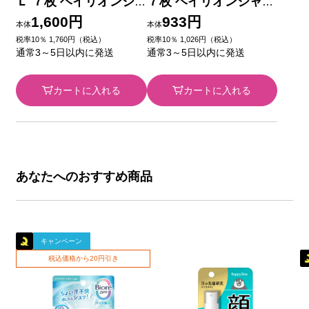
Ｌ ７枚 ヘイリオンジ
７枚 ヘイリオンジャパ
ャパン 【第2類医薬
ン 【第2類医薬品】
1,600円
933円
本体
本体
品】
税率10％ 1,760円（税込）
税率10％ 1,026円（税込）
通常3～5日以内に発送
通常3～5日以内に発送
カートに入れる
カートに入れる
あなたへのおすすめ商品
キャンペーン
税込価格から20円引き