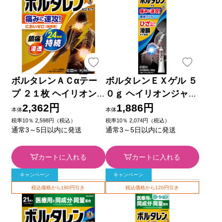
ボルタレンＡＣαテー
ボルタレンＥＸゲル ５
プ ２１枚 ヘイリオン
０ｇ ヘイリオンジャパ
ジャパン 【第2類医薬
ン 【第2類医薬品】
2,362円
1,886円
本体
本体
品】
税率10％ 2,598円（税込）
税率10％ 2,074円（税込）
通常3～5日以内に発送
通常3～5日以内に発送
カートに入れる
カートに入れる
キャンペーン
キャンペーン
税込価格から180円引き
税込価格から120円引き