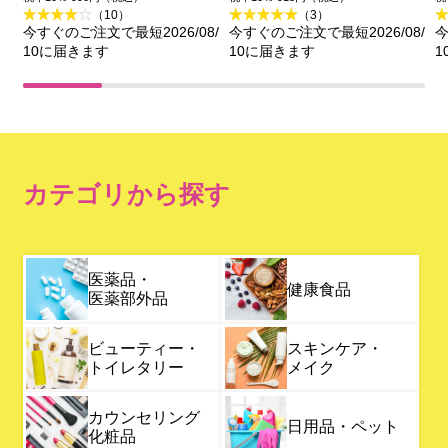
（10）
（3）
今すぐのご注文で最短2026/08/
今すぐのご注文で最短2026/08/
今
10に届きます
10に届きます
1
カテゴリから探す
医薬品・
健康食品
医薬部外品
ビューティー・
スキンケア・
トイレタリー
メイク
カウンセリング
日用品・ペット
化粧品