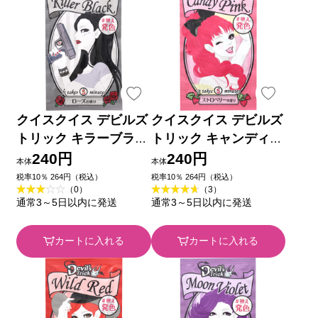
クイスクイス デビルズ
クイスクイス デビルズ
トリック キラーブラッ
トリック キャンディピ
ク ２５ｇ 石澤研究所
ンクN ２５ｇ 石澤研究
240円
240円
本体
本体
所
税率10％ 264円（税込）
税率10％ 264円（税込）
（0）
（3）
通常3～5日以内に発送
通常3～5日以内に発送
カートに入れる
カートに入れる