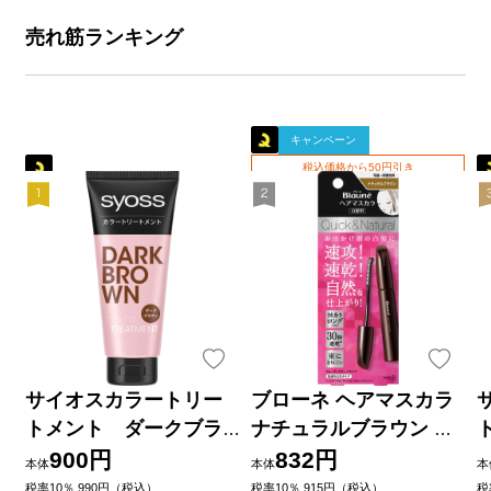
売れ筋ランキング
キャンペーン
税込価格から50円引き
サイオスカラートリー
ブローネ ヘアマスカラ
トメント ダークブラ
ナチュラルブラウン １
ウン １８０ｇ ヘンケル
２ｍｌ 花王
900円
832円
本体
本体
本
ジャパン
税率10％ 990円（税込）
税率10％ 915円（税込）
税