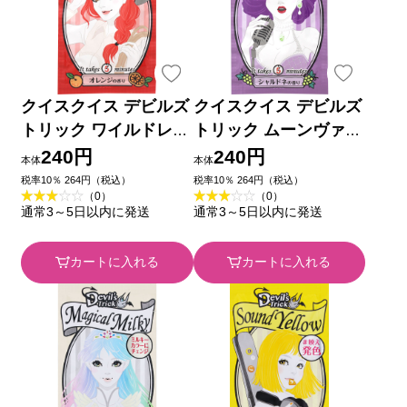
クイスクイス デビルズ
クイスクイス デビルズ
トリック ワイルドレッ
トリック ムーンヴァイ
ド ２５ｇ 石澤研究所
オレット ２５ｇ 石澤
240円
240円
本体
本体
研究所
税率10％ 264円（税込）
税率10％ 264円（税込）
（0）
（0）
通常3～5日以内に発送
通常3～5日以内に発送
カートに入れる
カートに入れる