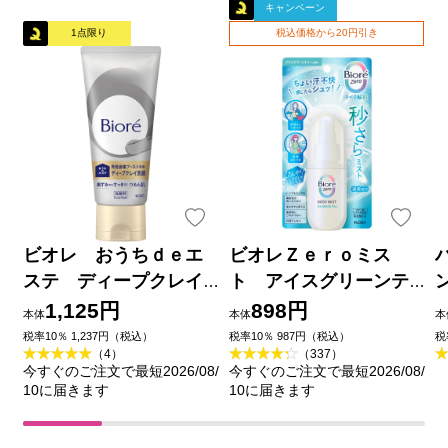
キャンペーン
1点限り
税込価格から20円引き
ビオレ おうちｄｅエ
ビオレＺｅｒｏミス
ステ ディープクレイ
ト アイスグリーンテ
洗顔 １８０ｇ 花王
ィーの香り ６０ｍＬ 花
1,125円
898円
本体
本体
本
王
品
税率10％ 1,237円（税込）
税率10％ 987円（税込）
税
（4）
（337）
今すぐのご注文で最短2026/08/
今すぐのご注文で最短2026/08/
10に届きます
10に届きます