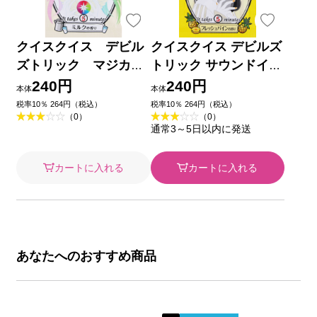
クイスクイス デビル
クイスクイス デビルズ
ズトリック マジカル
トリック サウンドイエ
ミルキー ２５ｇ 石澤
ロー ２５ｇ 石澤研究
240円
240円
本体
本体
研究所
所
税率10％ 264円（税込）
税率10％ 264円（税込）
（0）
（0）
通常3～5日以内に発送
カートに入れる
カートに入れる
あなたへのおすすめ商品