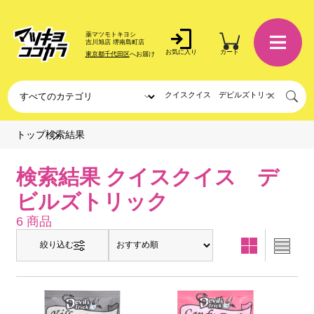
薬マツモトキヨシ
吉川旭店 堺南島町店
お気に入り
カート
東京都千代田区
へお届け
×
検索結果
トップ
検索結果 クイスクイス デ
ビルズトリック
6 商品
絞り込む