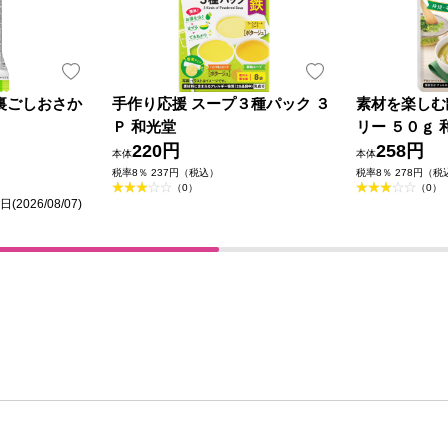
裏ごしおさか
手作り応援 スープ３種パック ３
素材を楽しむ
Ｐ 和光堂
リー ５０ｇ 
220円
258円
本体
本体
税率8％ 237円（税込）
税率8％ 278円（税
（0）
（0）
026/08/07)