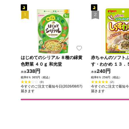
はじめてのシリアル ８種の緑黄
赤ちゃんのソフトふ
色野菜 ４０ｇ 和光堂
す・わかめ １３．
338円
240円
本体
本体
税率8％ 365円（税込）
税率8％ 259円（税込）
（0）
（2）
今すぐのご注文で最短今日(2026/08/07)
今すぐのご注文で最短今日(2
届きます
届きます