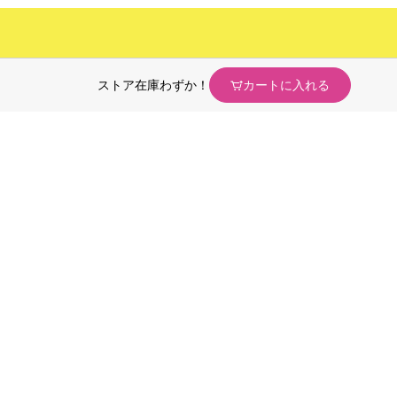
ストア在庫わずか！
カートに入れる
ンケア・
カウンセリング
ク
化粧品
オリジナル
ブランド