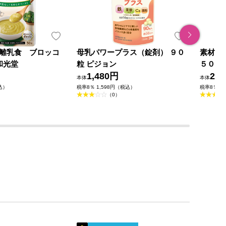
離乳食 ブロッコ
母乳パワープラス（錠剤） ９０
素材を
和光堂
粒 ピジョン
５０ｇ
1,480円
29
本体
本体
込）
税率8％ 1,598円（税込）
税率8％ 3
（0）