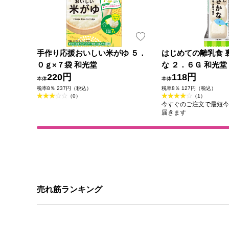
手作り応援おいしい米がゆ ５．
はじめての離乳食 
０ｇ×７袋 和光堂
な ２．６Ｇ 和光堂
220円
118円
本体
本体
税率8％ 237円（税込）
税率8％ 127円（税込）
（0）
（1）
今すぐのご注文で最短今日(2
届きます
売れ筋ランキング