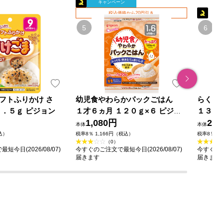
キャンペーン
税込価格から20円引き
フトふりかけ さ
幼児食やわらかパックごはん
らくら
３．５ｇ ピジョン
１才６ヵ月 １２０ｇ×６ ピジョ
１３０
ン
1,080円
29
本体
本体
込）
税率8％ 1,166円（税込）
税率8％ 3
（0）
今日(2026/08/07)
今すぐのご注文で最短今日(2026/08/07)
今すぐのご
届きます
届きます