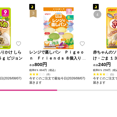
りかけ しら
レンジで蒸しパン Ｐｉｇｅｏ
赤ちゃんのソ
５ｇ ピジョン
ｎ Ｆｒｉｅｎｄｓ ８個入り ピ
け・ごま １
ジョン
800円
240円
本体
本体
税率8％ 864円（税込）
税率8％ 259円（税
（0）
（1）
026/08/07)
今すぐのご注文で最短今日(2026/08/07)
今すぐのご注文で最短
届きます
届きます