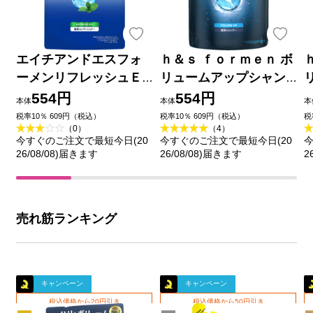
エイチアンドエスフォ
ｈ＆ｓ ｆｏｒｍｅｎ ボ
ーメンリフレッシュＥ
リュームアップシャン
Ｘ 薬用コンディショ
プー詰替 ３００ｍｌ Ｐ
554円
554円
本体
本体
本
ナー詰替 ３００ｇ Ｐ＆
＆Ｇジャパン (医薬部外
税率10％ 609円（税込）
税率10％ 609円（税込）
税
（0）
（4）
Ｇジャパン (医薬部外
品)
今すぐのご注文で最短今日(20
今すぐのご注文で最短今日(20
今
品)
26/08/08)届きます
26/08/08)届きます
2
売れ筋ランキング
キャンペーン
キャンペーン
税込価格から20円引き
税込価格から50円引き