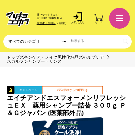
薬マツモトキヨシ
吉川旭店 堺南島町店
お気に入り
カート
東京都千代田区
へお届け
トップ
スキンケア・メイク
男性化粧品
スカルプケア
スカルプシャンプー・リンス
キャンペーン
税込価格から20円引き
エイチアンドエスフォーメンリフレッシ
ュＥＸ 薬用シャンプー詰替 ３００ｇ Ｐ
＆Ｇジャパン (医薬部外品)