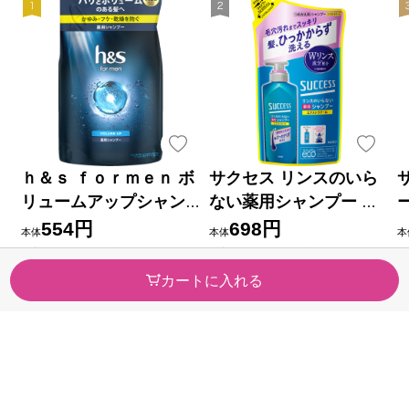
ｈ＆ｓ ｆｏｒｍｅｎ ボ
サクセス リンスのいら
リュームアップシャン
ない薬用シャンプー ス
プー詰替 ３００ｍｌ Ｐ
ムームウォッシュ エク
554円
698円
本体
本体
本
＆Ｇジャパン (医薬部外
ストラクール つめかえ
税率10％ 609円（税込）
税率10％ 767円（税込）
税
（4）
（2）
品)
用 ３２０ｍｌ 花王 (医
カートに入れる
今すぐのご注文で最短今日(20
今すぐのご注文で最短今日(20
今
薬部外品)
26/08/08)届きます
26/08/08)届きます
2