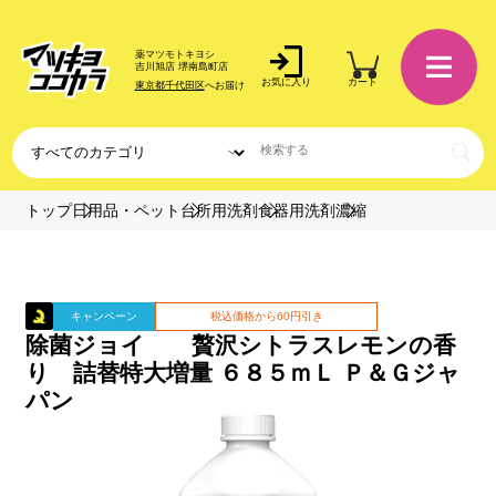
薬マツモトキヨシ
吉川旭店 堺南島町店
お気に入り
カート
東京都千代田区
へお届け
トップ
日用品・ペット
台所用洗剤
食器用洗剤
濃縮
キャンペーン
税込価格から60円引き
除菌ジョイ 贅沢シトラスレモンの香
り 詰替特大増量 ６８５ｍＬ Ｐ＆Ｇジャ
パン