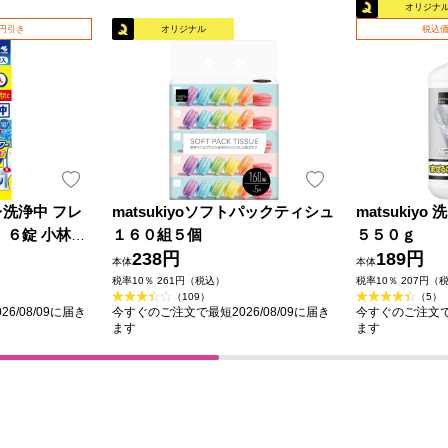
オリジナ
0円引き
オリジナル
税込価
洗浄中 フレ
matsukiyoソフトパックティシュ
matsukiy
 ６錠 小林製
１６０組５個
５５０ｇ
238円
189円
本体
本体
税率10％ 261円（税込）
税率10％ 207円（
（109）
（5）
6/08/09に届き
今すぐのご注文で最短2026/08/09に届き
今すぐのご注文で最
ます
ます