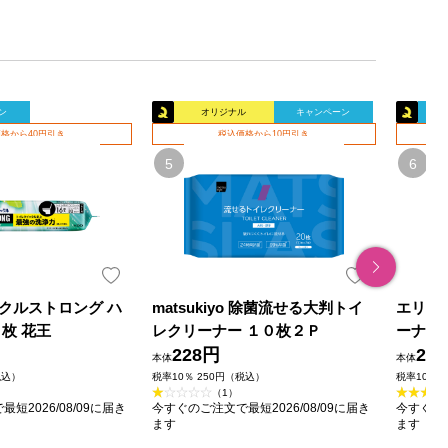
ン
オリジナル
キャンペーン
格から40円引き
税込価格から10円引き
クルストロング ハ
matsukiyo 除菌流せる大判トイ
エリエ
枚 花王
レクリーナー １０枚２Ｐ
ーナー
228円
ト ク
29
本体
本体
用 １０
税込）
税率10％ 250円（税込）
税率10％ 
（1）
短2026/08/09に届き
今すぐのご注文で最短2026/08/09に届き
今すぐのご
ます
ます