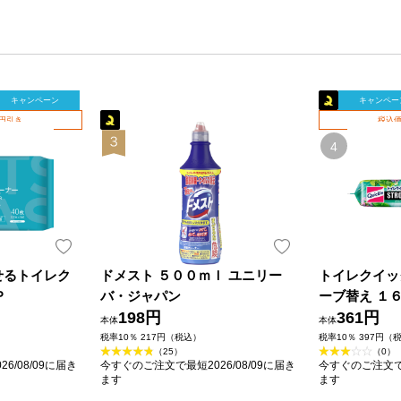
キャンペーン
キャンペー
0円引き
税込価
菌流せるトイレク
ドメスト ５００ｍｌ ユニリー
トイレクイッ
Ｐ
バ・ジャパン
ーブ替え １６
198円
361円
本体
本体
税率10％ 217円（税込）
税率10％ 397円（
（25）
（0）
6/08/09に届き
今すぐのご注文で最短2026/08/09に届き
今すぐのご注文で最
ます
ます