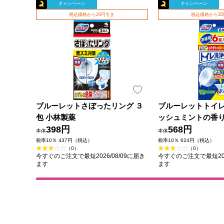
キャンペーン
キャンペーン
税込価格から20円引き
税込価格から3
ブルーレットさぼったリング ３
ブルーレットトイレ
包 小林製薬
ッシュミントの香り
398円
薬
568円
本体
本体
税率10％ 437円（税込）
税率10％ 624円（税込）
（0）
（0）
今すぐのご注文で最短2026/08/09に届き
今すぐのご注文で最短202
ます
ます