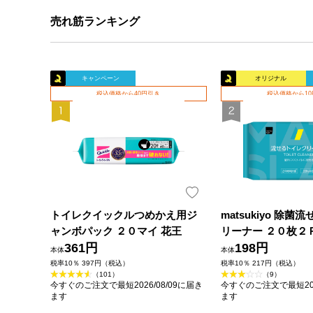
売れ筋ランキング
キャンペーン
オリジナル
税込価格から40円引き
税込価格から1
トイレクイックルつめかえ用ジ
matsukiyo 除
ャンボパック ２０マイ 花王
リーナー ２０枚２
361円
198円
本体
本体
税率10％ 397円（税込）
税率10％ 217円（税込）
（101）
（9）
今すぐのご注文で最短2026/08/09に届き
今すぐのご注文で最短202
ます
ます