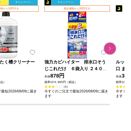
ル
キャンペーン
キャンペーン
格から10円引き
税込価格から50円引き
o 洗たく槽クリーナー
強力カビハイター 排水口そう
ルック
じこれだけ ６袋入り ２４０ｇ
口 ま
花王
878円
用 ２包
34
本体
本体
税込）
税率10％ 965円（税込）
税率10％ 
（0）
短2026/08/09に届き
今すぐのご注文で最短2026/08/09に届き
今すぐのご
ます
ます