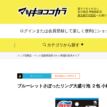
薬マツモトキヨシ
吉川旭店 堺南島町店
東京都千代田区
へお届け
ログインまたは会員登録して楽しく便利にショ
カテゴリから探す
トップ
日用品・ペット
住居用洗剤
トイレ用
強力洗浄タイプ
キャンペーン
税込価格から20円引き
ブルーレットさぼったリング大盛り泡 ２包 小