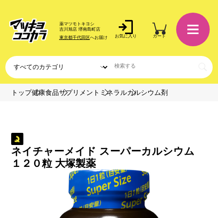
薬マツモトキヨシ
吉川旭店 堺南島町店
お気に入り
カート
東京都千代田区
へお届け
トップ
健康食品
サプリメント
ミネラル
カルシウム剤
ネイチャーメイド スーパーカルシウム
１２０粒 大塚製薬