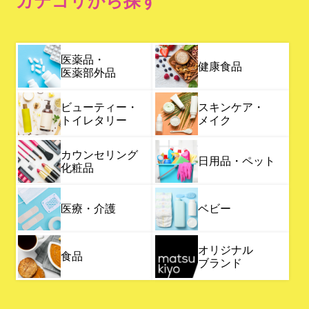
カテゴリから探す
医薬品・
健康食品
医薬部外品
ビューティー・
スキンケア・
トイレタリー
メイク
カウンセリング
日用品・ペット
化粧品
医療・介護
ベビー
オリジナル
食品
ブランド