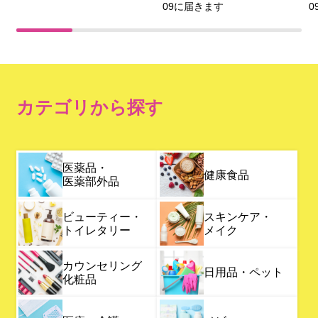
09に届きます
0
カテゴリから探す
医薬品・
健康食品
医薬部外品
ビューティー・
スキンケア・
トイレタリー
メイク
カウンセリング
日用品・ペット
化粧品