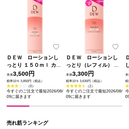
ＤＥＷ ローションし
ＤＥＷ ローションし
っとり １５０ｍｌ カネ
っとり（レフィル） １
ボウ化粧品
５０ｍｌ カネボウ化粧
3,500円
3,300円
本体
本体
本
品
税率10％ 3,850円（税込）
税率10％ 3,630円（税込）
税
（0）
（2）
今すぐのご注文で最短2026/08/
今すぐのご注文で最短2026/08/
今
09に届きます
09に届きます
0
売れ筋ランキング