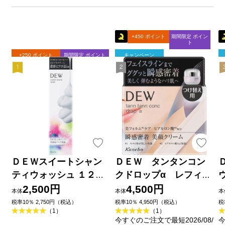
+450 ポイント
期間限定 ポイン
ト
+250 ポイント
期間限定 ポイント
キャンペーン
ＤＥＷスイートシャン
ＤＥＷ タンタンコン
ティウォッシュ １２５
クドロップα レフィル
ｇ カネボウ化粧品
５５ｇ カネボウ化粧品
2,500円
4,500円
本体
本体
本
税率10％ 2,750円（税込）
税率10％ 4,950円（税込）
税
（1）
（1）
今すぐのご注文で最短2026/08/
今