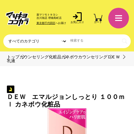
薬マツモトキヨシ
吉川旭店 堺南島町店
お気に入り
カート
東京都千代田区
へお届け
トップ
カウンセリング化粧品
カネボウカウンセリング
ＤＥＷ
乳液
ＤＥＷ エマルジョンしっとり １００ｍ
ｌ カネボウ化粧品