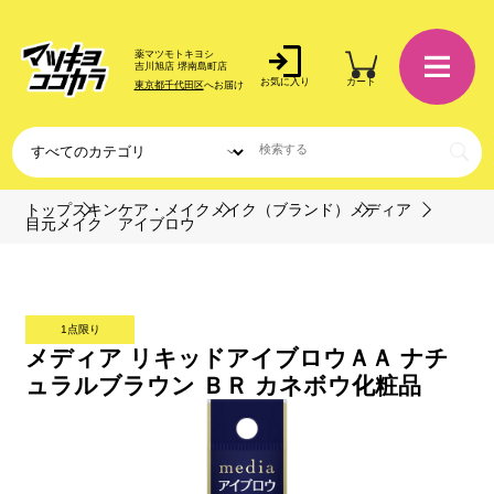
薬マツモトキヨシ
吉川旭店 堺南島町店
お気に入り
カート
東京都千代田区
へお届け
トップ
スキンケア・メイク
メイク（ブランド）
メディア
目元メイク アイブロウ
1点限り
メディア リキッドアイブロウＡＡ ナチ
ュラルブラウン ＢＲ カネボウ化粧品