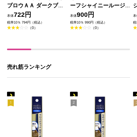
ブロウＡＡ ダークブラ
ーフシャイニールージ
ウン ＤＢ カネボウ化粧
ュ 59 ３．８Ｇ 伊勢半
722円
900円
本体
本体
本
品
税率10％ 794円（税込）
税率10％ 990円（税込）
税
（0）
（0）
売れ筋ランキング