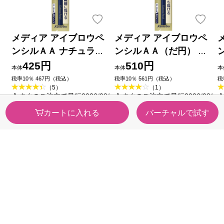
メディア アイブロウペ
メディア アイブロウペ
ンシルＡＡ ナチュラル
ンシルＡＡ（だ円） ナ
ブラウン ＢＲ カネボウ
チュラルブラウン ＢＲ
425円
510円
本体
本体
本
化粧品
カネボウ化粧品
税率10％ 467円（税込）
税率10％ 561円（税込）
税
（5）
（1）
今すぐのご注文で最短2026/08/
今すぐのご注文で最短2026/08/
今
09に届きます
09に届きます
0
カートに入れる
バーチャルで試す
カテゴリから探す
医薬品・
健康食品