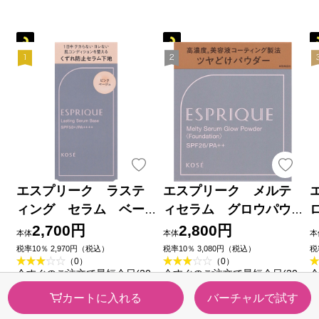
エスプリーク ラステ
エスプリーク メルテ
ィング セラム ベー
ィセラム グロウパウ
ス ０１ ピンクベー
ダー （レフィル）
2,700円
2,800円
本体
本体
本
ジュ ２５ｇ コーセー
ＯＣ－４１０ オーク
税率10％ 2,970円（税込）
税率10％ 3,080円（税込）
税
（0）
（0）
ル ９ｇ コーセー
今すぐのご注文で最短今日(20
今すぐのご注文で最短今日(20
今
26/08/09)届きます
26/08/09)届きます
2
カートに入れる
バーチャルで試す