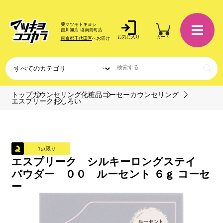
薬マツモトキヨシ
吉川旭店 堺南島町店
お気に入り
カート
東京都千代田区
へお届け
トップ
カウンセリング化粧品
コーセーカウンセリング
エスプリーク
おしろい
1点限り
エスプリーク シルキーロングステイ
パウダー ００ ルーセント ６ｇ コーセ
ー