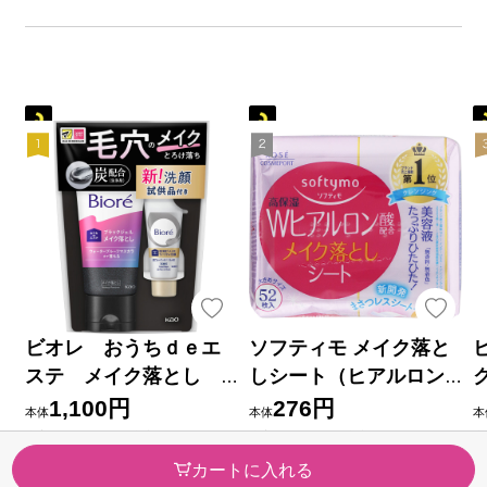
ビオレ おうちｄｅエ
ソフティモ メイク落と
ステ メイク落とし
しシート（ヒアルロン
ブラックジェル クレ
酸） つめかえ ５２枚 Ｋ
1,100円
276円
本体
本体
本
イ試供品セット ２００
ＯＳＥコスメポート
税率10％ 1,210円（税込）
税率10％ 303円（税込）
税
（2）
（16）
ｇ＋２０ｇ 花王
カートに入れる
今すぐのご注文で最短今日(20
今すぐのご注文で最短今日(20
今