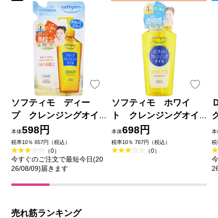
ソフティモ ディー
ソフティモ ホワイ
プ クレンジングオイ
ト クレンジングオイ
ル 詰替 ２１０ｍＬ Ｋ
ル ２４０ｍＬ ＫＯＳＥ
598円
698円
本体
本体
本
ＯＳＥコスメポート
コスメポート
税率10％ 657円（税込）
税率10％ 767円（税込）
税
（0）
（0）
今すぐのご注文で最短今日(20
今
26/08/09)届きます
2
売れ筋ランキング