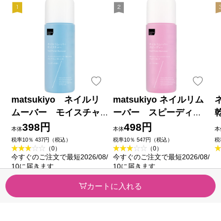
matsukiyo ネイルリ
matsukiyo ネイルリム
ムーバー モイスチャ
ーバー スピーディ
ー ｎ ２２０ｍｌ
ー ｎ ２２０ｍｌ
398円
498円
本体
本体
本
税率10％ 437円（税込）
税率10％ 547円（税込）
税
（0）
（0）
今すぐのご注文で最短2026/08/
今すぐのご注文で最短2026/08/
10に届きます
10に届きます
カートに入れる