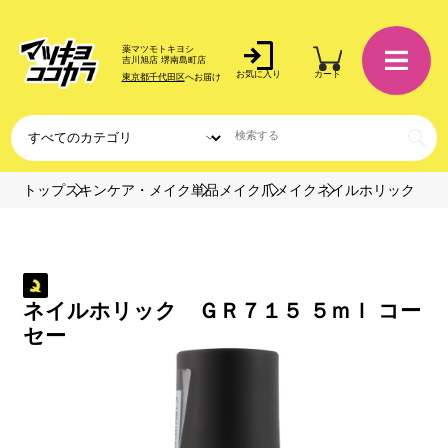
薬マツモトキヨシ
吉川旭店 堺南島町店
お気に入り
カート
東京都千代田区
へお届け
トップ
スキンケア・メイク
単品メイク
爪メイク
ネイルホリック
ネイルホリック ＧＲ７１５ ５ｍｌ コー
セー