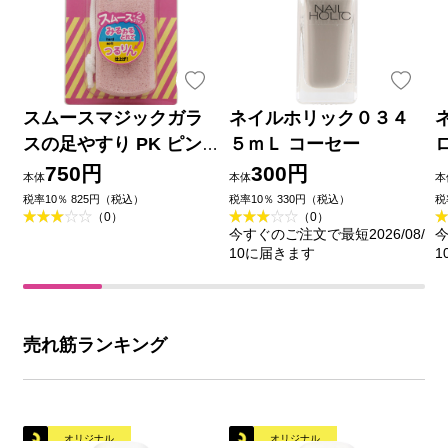
スムースマジックガラ
ネイルホリック０３４
スの足やすり PK ピン
５ｍＬ コーセー
ク ＿ ラッキーコーポレ
750円
300円
本体
本体
本
ーション
税率10％ 825円（税込）
税率10％ 330円（税込）
税
（0）
（0）
今すぐのご注文で最短2026/08/
今
10に届きます
1
売れ筋ランキング
オリジナル
オリジナル