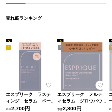
売れ筋ランキング
エスプリーク ラステ
エスプリーク メルテ
ィング セラム ベー
ィセラム グロウパウ
ス ０１ ピンクベー
ダー （レフィル）
2,700円
2,800円
本体
本体
本