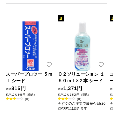
スーパープロツー ５ｍ
Ｏ２ソリューション １
ｌ シード
５０ｍｌ×２本 シード
815円
1,371円
本体
本体
本
税率10％ 896円（税込）
税率10％ 1,508円（税込）
税
（0）
（0）
今すぐのご注文で最短今日(20
今
26/08/11)届きます
2