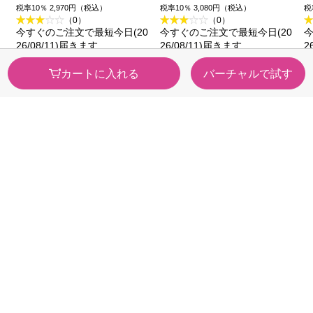
ジュ ２５ｇ コーセー
ＯＣ－４１０ オーク
税率10％ 2,970円（税込）
税率10％ 3,080円（税込）
税
（0）
（0）
ル ９ｇ コーセー
今すぐのご注文で最短今日(20
今すぐのご注文で最短今日(20
今
26/08/11)届きます
26/08/11)届きます
2
カートに入れる
バーチャルで試す
カテゴリから探す
医薬品・
健康食品
医薬部外品
ビューティー・
スキンケア・
トイレタリー
メイク
カウンセリング
日用品・ペット