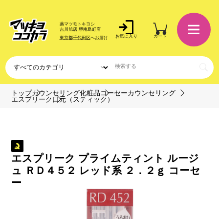
薬マツモトキヨシ
吉川旭店 堺南島町店
お気に入り
カート
東京都千代田区
へお届け
トップ
カウンセリング化粧品
コーセーカウンセリング
エスプリーク
口元（スティック）
エスプリーク プライムティント ルージ
ュ ＲＤ４５２ レッド系 ２．２ｇ コーセ
ー