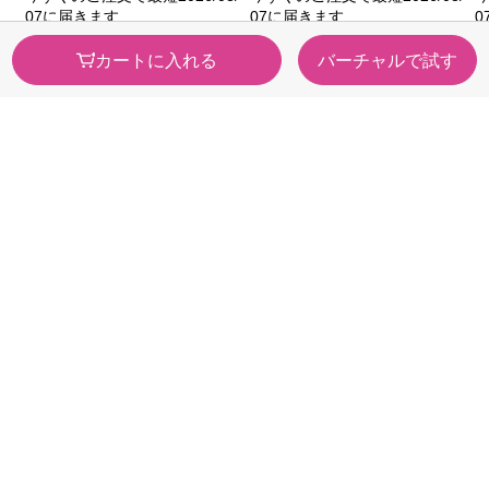
07に届きます
07に届きます
0
カートに入れる
バーチャルで試す
カテゴリから探す
医薬品・
健康食品
医薬部外品
ビューティー・
スキンケア・
トイレタリー
メイク
カウンセリング
日用品・ペット
化粧品