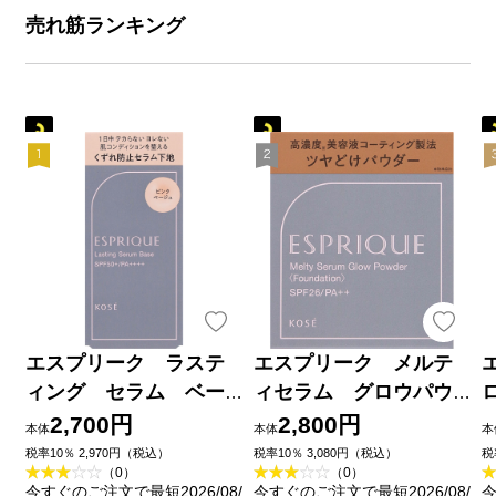
売れ筋ランキング
エスプリーク ラステ
エスプリーク メルテ
ィング セラム ベー
ィセラム グロウパウ
ス ０１ ピンクベー
ダー （レフィル）
2,700円
2,800円
本体
本体
本
ジュ ２５ｇ コーセー
ＯＣ－４１０ オーク
税率10％ 2,970円（税込）
税率10％ 3,080円（税込）
税
（0）
（0）
ル ９ｇ コーセー
今すぐのご注文で最短2026/08/
今すぐのご注文で最短2026/08/
今