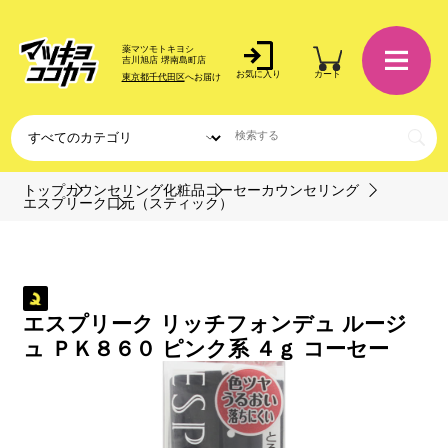
薬マツモトキヨシ
吉川旭店 堺南島町店
お気に入り
カート
東京都千代田区
へお届け
トップ
カウンセリング化粧品
コーセーカウンセリング
エスプリーク
口元（スティック）
エスプリーク リッチフォンデュ ルージ
ュ ＰＫ８６０ ピンク系 ４ｇ コーセー