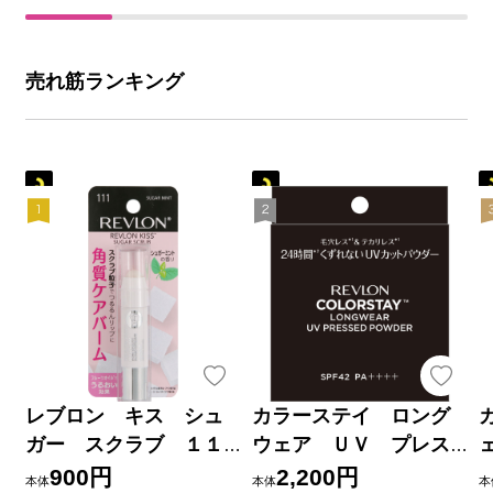
売れ筋ランキング
レブロン キス シュ
カラーステイ ロング
ガー スクラブ １１
ウェア ＵＶ プレス
１ シュガーミント ＿
ト パウダー ００２
900円
2,200円
本体
本体
本