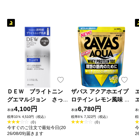
ＤＥＷ ブライトニン
ザバス アクアホエイプ
グエマルジョン さっ
ロテイン レモン風味 ８
ぱり （レフィル） １
００ｇ 明治（旧明治製
4,100円
6,780円
本体
本体
本
００ｍｌ カネボウ化粧
菓）
税率10％ 4,510円（税込）
税率8％ 7,322円（税込）
税
（0）
（0）
品 (医薬部外品)
今すぐのご注文で最短今日(20
今
26/08/09)届きます
2