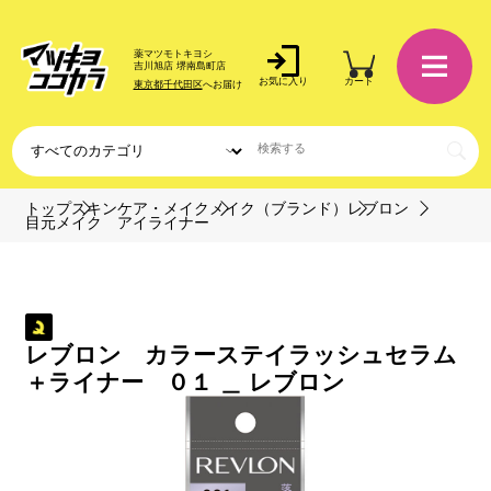
薬マツモトキヨシ
吉川旭店 堺南島町店
お気に入り
カート
東京都千代田区
へお届け
トップ
スキンケア・メイク
メイク（ブランド）
レブロン
目元メイク アイライナー
レブロン カラーステイラッシュセラム
＋ライナー ０１ ＿ レブロン