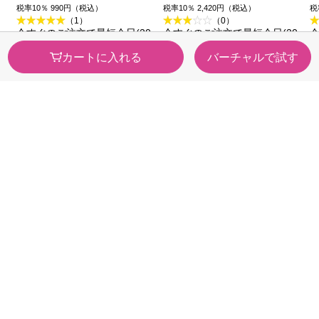
レブロン
＿ レブロン
税率10％ 990円（税込）
税率10％ 2,420円（税込）
税
（1）
（0）
今すぐのご注文で最短今日(20
今すぐのご注文で最短今日(20
今
26/08/09)届きます
26/08/09)届きます
2
カートに入れる
バーチャルで試す
カテゴリから探す
医薬品・
健康食品
医薬部外品
ビューティー・
スキンケア・
トイレタリー
メイク
カウンセリング
日用品・ペット