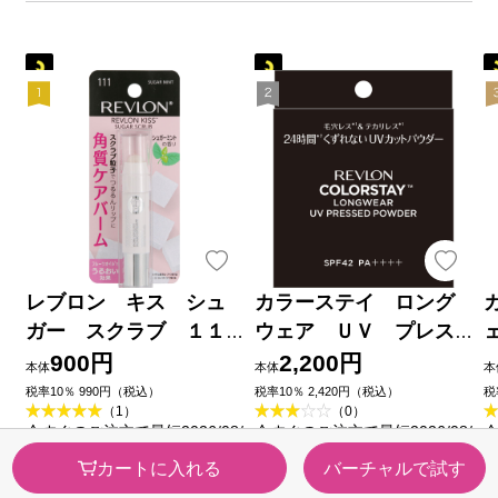
レブロン キス シュ
カラーステイ ロング
ガー スクラブ １１
ウェア ＵＶ プレス
１ シュガーミント ＿
ト パウダー ００２
900円
2,200円
本体
本体
本
レブロン
＿ レブロン
税率10％ 990円（税込）
税率10％ 2,420円（税込）
税
（1）
（0）
今すぐのご注文で最短2026/08/
今すぐのご注文で最短2026/08/
今
09に届きます
09に届きます
0
カートに入れる
バーチャルで試す