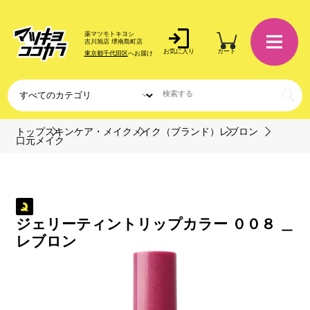
薬マツモトキヨシ
吉川旭店 堺南島町店
お気に入り
カート
東京都千代田区
へお届け
トップ
スキンケア・メイク
メイク（ブランド）
レブロン
口元メイク
ジェリーティントリップカラー ００８ ＿
レブロン