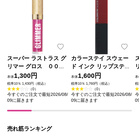
スーパー ラストラス グ
カラーステイ スウェー
リマー グロス ００９
ド インク リップスティ
＿ レブロン
ック ０１６ ＿ レブロン
1,300円
1,600円
本体
本体
本
税率10％ 1,430円（税込）
税率10％ 1,760円（税込）
税
（0）
（0）
今すぐのご注文で最短2026/08/
今すぐのご注文で最短2026/08/
今
09に届きます
09に届きます
0
売れ筋ランキング