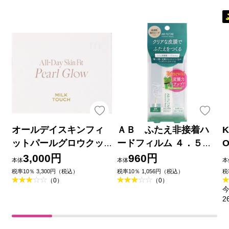
オールデイスキンフィ
ＡＢ ふたえ非接着ハ
K
ットパールグロウクッ
ードフィルム ４．５ｍ
ション ０１ Ｒｏｓｙ Ｉ
ｌ ディアローラ
3,000円
960円
本体
本体
本
ｖｏｒｙ ＿ Ｏｌｉｖｅ
税率10％ 3,300円（税込）
税率10％ 1,056円（税込）
税
（0）
（0）
Ｉｎｔｅｒｎａｔｉｏ
今
ｎａｌ
2