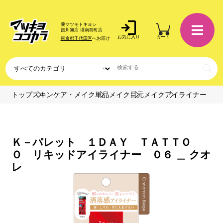
薬マツモトキヨシ
吉川旭店 堺南島町店
お気に入り
カート
東京都千代田区
へお届け
トップ
スキンケア・メイク
単品メイク
目元メイク
アイライナー
Ｋ－パレット １ＤＡＹ ＴＡＴＴＯ
Ｏ リキッドアイライナー ０６ ＿ クオ
レ