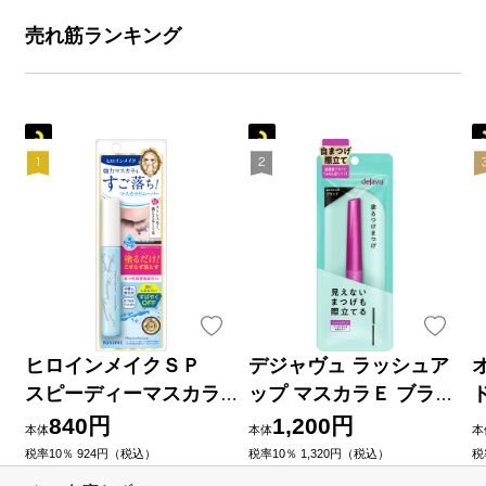
売れ筋ランキング
ヒロインメイクＳＰ
デジャヴュ ラッシュア
スピーディーマスカラ
ップ マスカラＥ ブラッ
リムーバー ６．６ｍＬ
ク ＿ イミュ
840円
1,200円
本体
本体
本
伊勢半
税率10％ 924円（税込）
税率10％ 1,320円（税込）
税
（0）
（6）