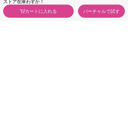
ストア在庫わずか！
今すぐのご注文で最短今日(20
今すぐのご注文で最短今日(20
今
26/08/09)届きます
26/08/09)届きます
2
カートに入れる
バーチャルで試す
カテゴリから探す
医薬品・
健康食品
医薬部外品
ビューティー・
スキンケア・
トイレタリー
メイク
カウンセリング
日用品・ペット
化粧品