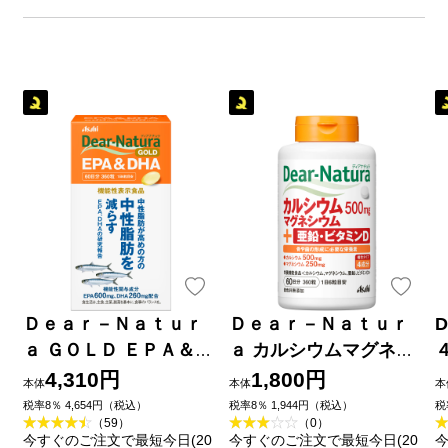
Ｄｅａｒ－Ｎａｔｕｒ
Ｄｅａｒ－Ｎａｔｕｒ
D
ａ ＧＯＬＤ ＥＰＡ＆Ｄ
ａ カルシウムマグネシ
ＨＡ ３６０粒 アサヒグ
ウムアエン ３６０粒 ア
4,310円
1,800円
本体
本体
本
ループ食品株式会社
サヒグループ食品株式
税率8％ 4,654円（税込）
税率8％ 1,944円（税込）
税
（59）
（0）
会社
今すぐのご注文で最短今日(20
今すぐのご注文で最短今日(20
今