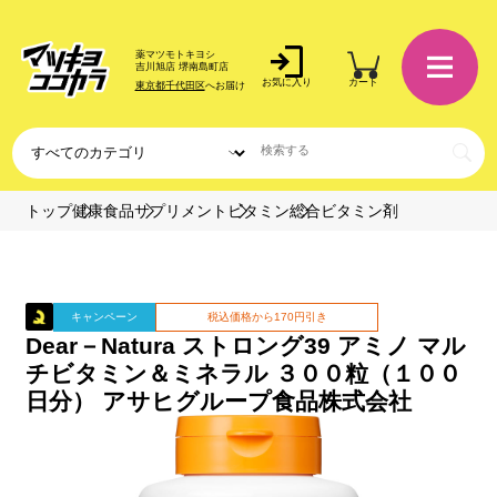
薬マツモトキヨシ
吉川旭店 堺南島町店
お気に入り
カート
東京都千代田区
へお届け
トップ
健康食品
サプリメント
ビタミン
総合ビタミン剤
キャンペーン
税込価格から170円引き
Dear－Natura ストロング39 アミノ マル
チビタミン＆ミネラル ３００粒（１００
日分） アサヒグループ食品株式会社