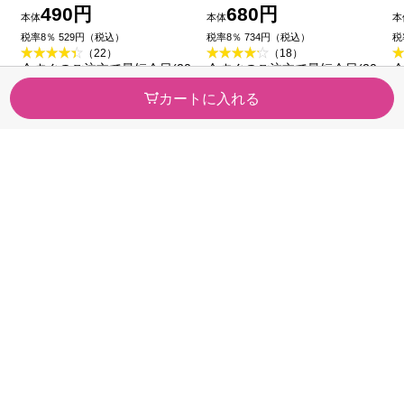
エイチシー
490円
680円
本体
本体
本
税率8％ 529円（税込）
税率8％ 734円（税込）
税
（22）
（18）
今すぐのご注文で最短今日(20
今すぐのご注文で最短今日(20
今
26/08/09)届きます
26/08/09)届きます
2
カートに入れる
カテゴリから探す
医薬品・
健康食品
医薬部外品
ビューティー・
スキンケア・
トイレタリー
メイク