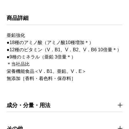
商品詳細
亜鉛強化
●18種のアミノ酸（アミノ酸10種増加＊）
●12種のビタミン（V．B1、V．B2、V．B6 10倍量＊）
●9種のミネラル（亜鉛 3倍量＊）
＊当社品比
栄養機能食品＜V．B1、亜鉛、V．E＞
無添加［香料・着色料・保存料］
成分・分量・用法
その他