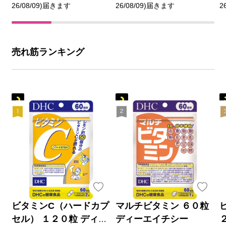
26/08/09)届きます
26/08/09)届きます
2
売れ筋ランキング
ビタミンC（ハードカプ
マルチビタミン ６０粒
セル） １２０粒 ディー
ディーエイチシー