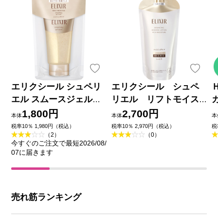
エリクシール シュペリ
エリクシール シュペ
エル スムースジェルウ
リエル リフトモイス
ォッシュ １０５ｇ 資生
ト ローション しっ
1,800円
2,700円
本体
本体
本
堂
とりタイプ ｂａ
税率10％ 1,980円（税込）
税率10％ 2,970円（税込）
税
（2）
（0）
（つめかえ用） １５０
今すぐのご注文で最短2026/08/
ｍｌ 資生堂 (医薬部外
07に届きます
品)
売れ筋ランキング