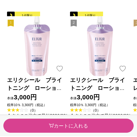
1点限り
1点限り
エリクシール ブライ
エリクシール ブライ
トニング ローショ
トニング ローショ
ン しっとりタイプ
ン みずみずしいタイ
3,000円
3,000円
本体
本体
本
ｃａ （つめかえ用）
プ ｃａ （つめかえ
税率10％ 3,300円（税込）
税率10％ 3,300円（税込）
税
（0）
（0）
１５０ｍｌ 資生堂 (医薬
用） １５０ｍｌ 資生堂
今すぐのご注文で最短2026/08/
今すぐのご注文で最短2026/08/
部外品)
(医薬部外品)
07に届きます
07に届きます
カートに入れる