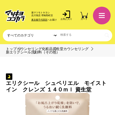
薬マツモトキヨシ
吉川旭店 堺南島町店
お気に入り
カート
東京都千代田区
へお届け
トップ
カウンセリング化粧品
資生堂カウンセリング
新エリクシール
洗顔料（その他）
エリクシール シュペリエル モイスト
イン クレンズ １４０ｍｌ 資生堂