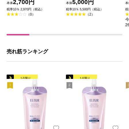
ト ローション しっ
ーム W ４０ｇ 資生堂
2,700円
5,000円
本体
本体
本
とりタイプ ｂａ
税率10％ 2,970円（税込）
税率10％ 5,500円（税込）
税
（0）
（2）
（つめかえ用） １５０
今
ｍｌ 資生堂 (医薬部外
2
品)
売れ筋ランキング
1点限り
1点限り