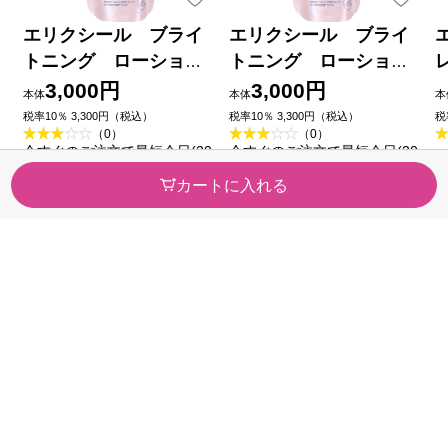
エリクシール ブライ
エリクシール ブライ
トニング ローショ
トニング ローショ
ン しっとりタイプ
ン みずみずしいタイ
3,000円
3,000円
本体
本体
本
ｃａ （つめかえ用）
プ ｃａ （つめかえ
税率10％ 3,300円（税込）
税率10％ 3,300円（税込）
税
（0）
（0）
１５０ｍｌ 資生堂 (医薬
用） １５０ｍｌ 資生堂
今すぐのご注文で最短今日(20
今すぐのご注文で最短今日(20
部外品)
(医薬部外品)
26/08/08)届きます
26/08/08)届きます
カートに入れる
カテゴリから探す
医薬品・
健康食品
医薬部外品