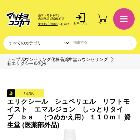
薬マツモトキヨシ
吉川旭店 堺南島町店
お気に入り
カート
東京都千代田区
へお届け
トップ
カウンセリング化粧品
資生堂カウンセリング
新エリクシール
乳液
1点限り
エリクシール シュペリエル リフトモ
イスト エマルジョン しっとりタイ
プ ｂａ （つめかえ用） １１０ｍｌ 資
生堂 (医薬部外品)