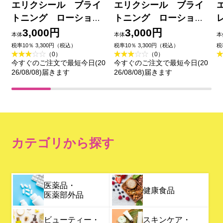
エリクシール ブライ
エリクシール ブライ
トニング ローショ
トニング ローショ
ン しっとりタイプ
ン みずみずしいタイ
3,000円
3,000円
本体
本体
本
ｃａ （つめかえ用）
プ ｃａ （つめかえ
税率10％ 3,300円（税込）
税率10％ 3,300円（税込）
税
（0）
（0）
１５０ｍｌ 資生堂 (医薬
用） １５０ｍｌ 資生堂
今すぐのご注文で最短今日(20
今すぐのご注文で最短今日(20
部外品)
(医薬部外品)
26/08/08)届きます
26/08/08)届きます
カテゴリから探す
医薬品・
健康食品
医薬部外品
ビューティー・
スキンケア・