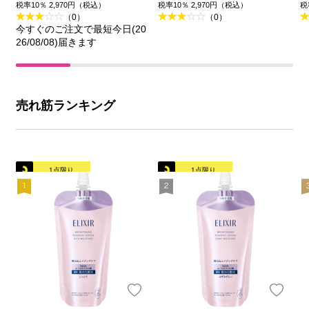
みずしいタイプ ｂ
とりタイプ ｂａ
品
税率10％ 2,970円（税込）
税率10％ 2,970円（税込）
税
（0）
（0）
ａ （つめかえ用） １
（つめかえ用） １５０
今すぐのご注文で最短今日(20
５０ｍｌ 資生堂 (医薬部
ｍｌ 資生堂 (医薬部外
26/08/08)届きます
外品)
品)
売れ筋ランキング
1点限り
1点限り