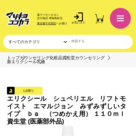
薬マツモトキヨシ
吉川旭店 堺南島町店
お気に入り
カート
東京都千代田区
へお届け
トップ
カウンセリング化粧品
資生堂カウンセリング
新エリクシール
乳液
1点限り
エリクシール シュペリエル リフトモ
イスト エマルジョン みずみずしいタ
イプ ｂａ （つめかえ用） １１０ｍｌ
資生堂 (医薬部外品)