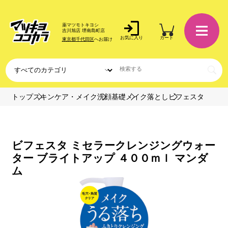
薬マツモトキヨシ
吉川旭店 堺南島町店
お気に入り
カート
東京都千代田区
へお届け
トップ
スキンケア・メイク
洗顔基礎
メイク落とし
ビフェスタ
ビフェスタ ミセラークレンジングウォー
ター ブライトアップ ４００ｍｌ マンダ
ム