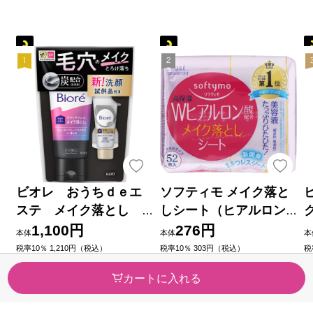
ビオレ おうちｄｅエ
ソフティモ メイク落と
ステ メイク落とし
しシート（ヒアルロン
ブラックジェル クレ
酸） つめかえ ５２枚 Ｋ
1,100円
276円
本体
本体
本
イ試供品セット ２００
ＯＳＥコスメポート
税率10％ 1,210円（税込）
税率10％ 303円（税込）
税
（2）
（16）
ｇ＋２０ｇ 花王
今すぐのご注文で最短2026/08/
今すぐのご注文で最短2026/08/
今
カートに入れる
08に届きます
08に届きます
0