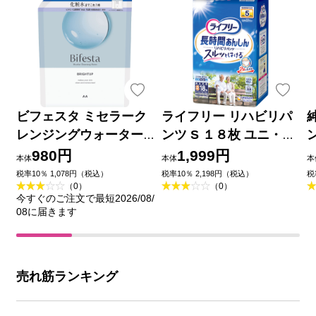
ビフェスタ ミセラーク
ライフリー リハビリパ
レンジングウォーター
ンツ S １８枚 ユニ・チ
ブライトアップ つめか
ャーム
980円
1,999円
本体
本体
本
え用 ３６０ｍｌ マンダ
税率10％ 1,078円（税込）
税率10％ 2,198円（税込）
税
（0）
（0）
ム
今すぐのご注文で最短2026/08/
08に届きます
売れ筋ランキング