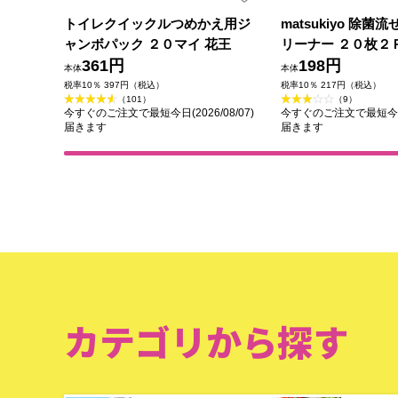
トイレクイックルつめかえ用ジ
matsukiyo 除
ャンボパック ２０マイ 花王
リーナー ２０枚２
361円
198円
本体
本体
税率10％ 397円（税込）
税率10％ 217円（税込）
（101）
（9）
今すぐのご注文で最短今日(2026/08/07)
今すぐのご注文で最短今日(2
届きます
届きます
カテゴリから探す