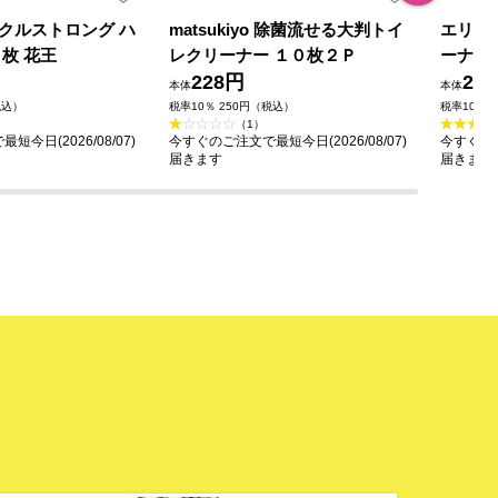
クルストロング ハ
matsukiyo 除菌流せる大判トイ
エリエ
枚 花王
レクリーナー １０枚２Ｐ
ーナー
228円
ト ク
29
本体
本体
用 １０
税込）
税率10％ 250円（税込）
税率10％ 
（1）
今日(2026/08/07)
今すぐのご注文で最短今日(2026/08/07)
今すぐのご
届きます
届きます