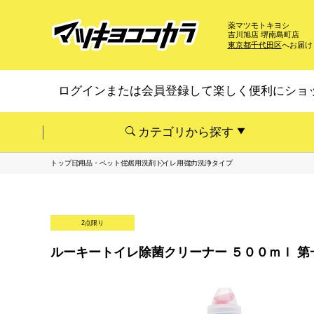
薬マツモトキヨシ
吉川旭店 堺南島町店
東京都千代田区
へお届け
ログインまたは会員登録して楽しく便利にショ
カテゴリから探す
トップ
日用品・ペット
住居用洗剤
トイレ用
強力洗浄タイプ
2点限り
ルーキートイレ除菌クリーナー ５００ｍｌ 第