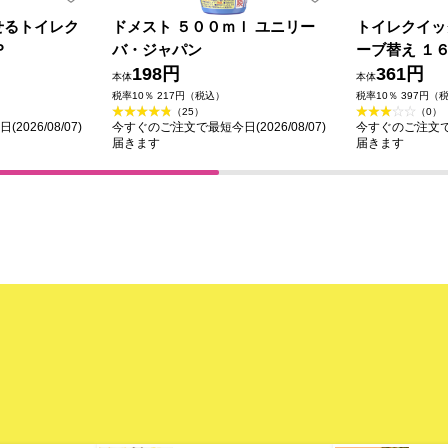
菌流せるトイレク
ドメスト ５００ｍｌ ユニリー
トイレクイッ
Ｐ
バ・ジャパン
ーブ替え １６
198円
361円
本体
本体
税率10％ 217円（税込）
税率10％ 397円（
（25）
（0）
026/08/07)
今すぐのご注文で最短今日(2026/08/07)
今すぐのご注文で最短
届きます
届きます